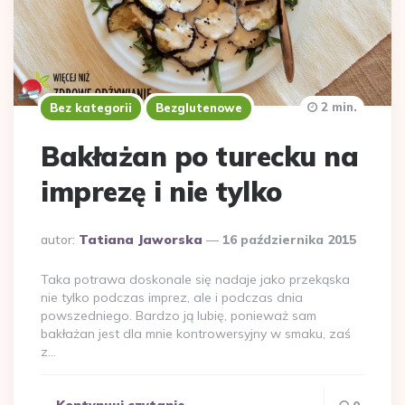
2 min.
Bez kategorii
Bezglutenowe
Bakłażan po turecku na
imprezę i nie tylko
Dodane
autor:
Tatiana Jaworska
16 października 2015
przez
Taka potrawa doskonale się nadaje jako przekąska
nie tylko podczas imprez, ale i podczas dnia
powszedniego. Bardzo ją lubię, ponieważ sam
bakłażan jest dla mnie kontrowersyjny w smaku, zaś
z…
Kontynuuj czytanie