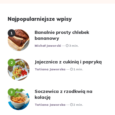
Najpopularniejsze wpisy
Banalnie prosty chlebek
bananowy
Posted
Michał Jaworski
3 min.
Jajecznica z cukinią i papryką
Posted
Tatiana Jaworska
1 min.
Soczewica z rzodkwią na
kolację
Posted
Tatiana Jaworska
2 min.