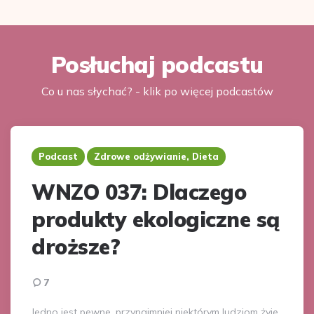
Posłuchaj podcastu
Co u nas słychać? - klik po więcej podcastów
Podcast
Zdrowe odżywianie, Dieta
WNZO 037: Dlaczego
produkty ekologiczne są
droższe?
7
Jedno jest pewne, przynajmniej niektórym ludziom żyje