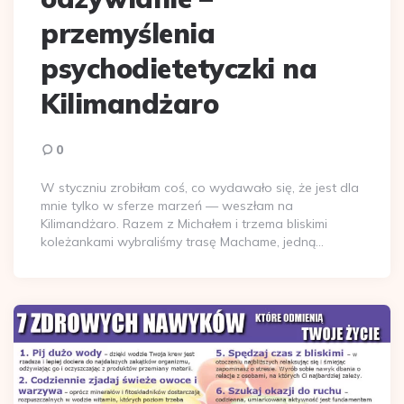
przemyślenia
psychodietetyczki na
Kilimandżaro
0
W styczniu zrobiłam coś, co wydawało się, że jest dla
mnie tylko w sferze marzeń — weszłam na
Kilimandżaro. Razem z Michałem i trzema bliskimi
koleżankami wybraliśmy trasę Machame, jedną…