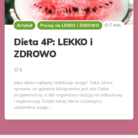
7 min.
Artykuł
Poczuj się LEKKO i ZDROWO
Dieta 4P: LEKKO i
ZDROWO
2
Jaka dieta najlepiej stabilizuje wagę? Taka, która
sprawia, że gubienie kilogramów jest dla Ciebie
przyjemnością, a dla organizmu okazją na odbudowę
i regenerację. Dzięki takiej diecie uzyskujesz
optymalną wagę i…