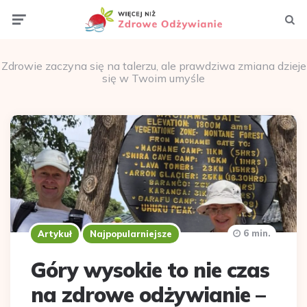
Menu
Szuka
Więcej
Zdrowie zaczyna się na talerzu, ale prawdziwa zmiana dzieje
się w Twoim umyśle
Niż
Zdrowe
Odżywianie
6 min.
Artykuł
Najpopularniejsze
Góry wysokie to nie czas
na zdrowe odżywianie –