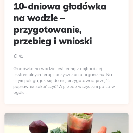
10-dniowa głodówka
na wodzie –
przygotowanie,
przebieg i wnioski
41
Głodówka na wodzie jest jedną z najbardziej
ekstremalnych terapii oczyszczania organizmu. Na
czym polega, jak się do niej przygotować, przejść i
poprawnie zakończyć? A przede wszystkim po co w
ogóle…