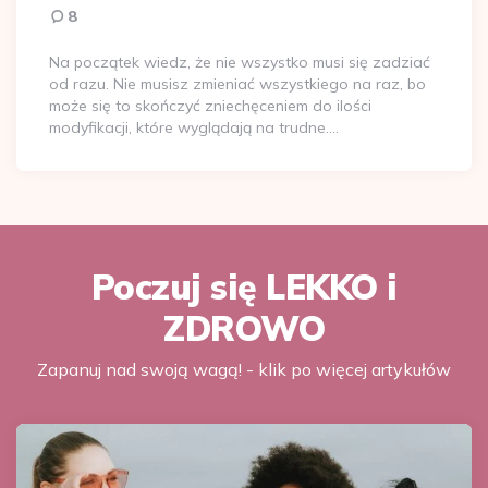
8
Na początek wiedz, że nie wszystko musi się zadziać
od razu. Nie musisz zmieniać wszystkiego na raz, bo
może się to skończyć zniechęceniem do ilości
modyfikacji, które wyglądają na trudne….
Poczuj się LEKKO i
ZDROWO
Zapanuj nad swoją wagą! - klik po więcej artykułów