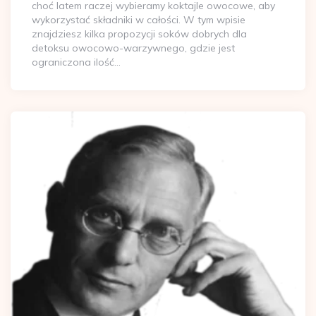
choć latem raczej wybieramy koktajle owocowe, aby
wykorzystać składniki w całości. W tym wpisie
znajdziesz kilka propozycji soków dobrych dla
detoksu owocowo-warzywnego, gdzie jest
ograniczona ilość…