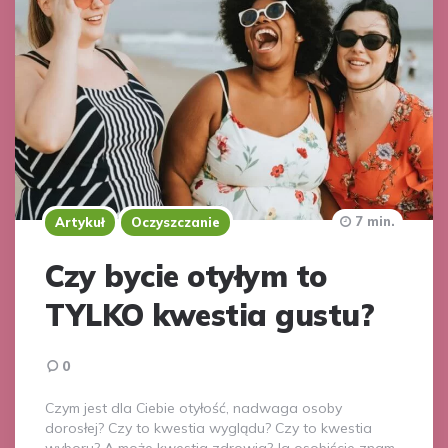
7 min.
Artykuł
Oczyszczanie
Czy bycie otyłym to
TYLKO kwestia gustu?
0
Czym jest dla Ciebie otyłość, nadwaga osoby
dorosłej? Czy to kwestia wyglądu? Czy to kwestia