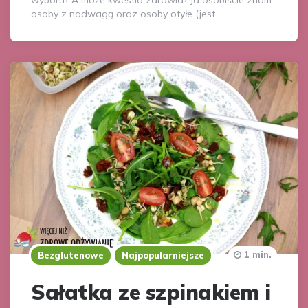
wyboru? A może kwestia zdrowia? Ja osobiście znam
osoby z nadwagą oraz osoby otyłe (jest…
1 min.
Bezglutenowe
Najpopularniejsze
Sałatka ze szpinakiem i