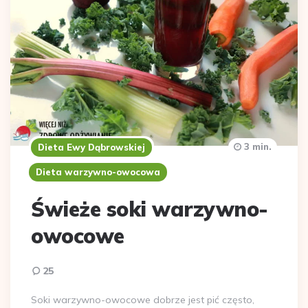
3 min.
Dieta Ewy Dąbrowskiej
Dieta warzywno-owocowa
Świeże soki warzywno-
owocowe
25
Soki warzywno-owocowe dobrze jest pić często,