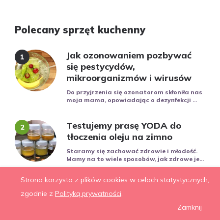
Polecany sprzęt kuchenny
Jak ozonowaniem pozbywać
się pestycydów,
mikroorganizmów i wirusów
Do przyjrzenia się ozonatorom skłoniła nas
moja mama, opowiadając o dezynfekcji ...
Testujemy prasę YODA do
tłoczenia oleju na zimno
Staramy się zachować zdrowie i młodość.
Mamy na to wiele sposobów, jak zdrowe je...
Strona korzysta z plików cookies w celach statystycznych,
zgodnie z
Polityką prywatności
.
Zamknij