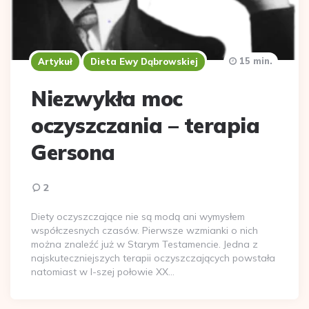
15 min.
Artykuł
Dieta Ewy Dąbrowskiej
Niezwykła moc
oczyszczania – terapia
Gersona
2
Diety oczyszczające nie są modą ani wymysłem
współczesnych czasów. Pierwsze wzmianki o nich
można znaleźć już w Starym Testamencie. Jedna z
najskuteczniejszych terapii oczyszczających powstała
natomiast w I-szej połowie XX…