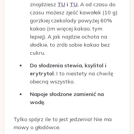
znajdziesz
TU
i
TU
.
A od czasu do
czasu możesz zjeść kawałek (10 g)
gorzkiej czekolady powyżej 60%
kakao (im więcej kakao, tym
lepiej). A jak najdzie ochota na
słodkie, to zrób sobie kakao bez
cukru.
Do słodzenia stewia, ksylitol i
erytrytol
. I to niestety na chwilę
obecną wszystko.
Napoje słodzone zamienić na
wodę
.
Tylko spójrz ile to jest jedzenia! Nie ma
mowy o głodówce.