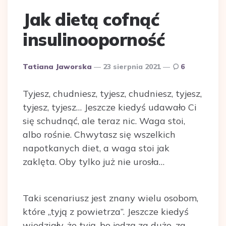
Jak dietą cofnąć
insulinooporność
Dodane
Tatiana Jaworska
23 sierpnia 2021
6
przez
Tyjesz, chudniesz, tyjesz, chudniesz, tyjesz,
tyjesz, tyjesz… Jeszcze kiedyś udawało Ci
się schudnąć, ale teraz nic. Waga stoi,
albo rośnie. Chwytasz się wszelkich
napotkanych diet, a waga stoi jak
zaklęta. Oby tylko już nie urosła…
Taki scenariusz jest znany wielu osobom,
które „tyją z powietrza”. Jeszcze kiedyś
wiedziały, że tyją, bo jedzą za dużo, za