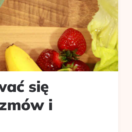
ać się
izmów i