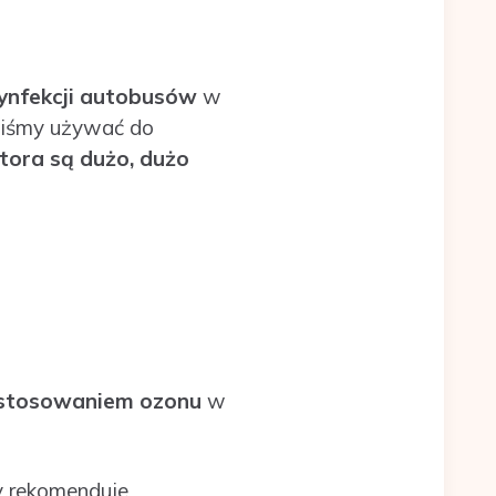
ynfekcji autobusów
w
liśmy używać do
ora są dużo, dużo
astosowaniem ozonu
w
ry rekomenduje