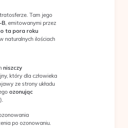
stratosferze. Tam jego
-B
, emitowanymi przez
o ta pora roku
w naturalnych ilościach
ch
niszczy
ny, który dla człowieka
bjawy ze strony układu
tego
ozonując
).
 ozonowania
zenia po ozonowaniu.