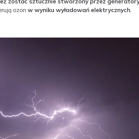
eż zostać sztucznie stworzony przez generator
erują ozon
w wyniku wyładowań elektrycznych
.