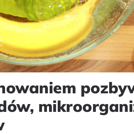
onowaniem pozbyw
dów, mikroorgan
w