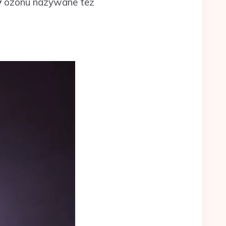
y
ozonu nazywane też