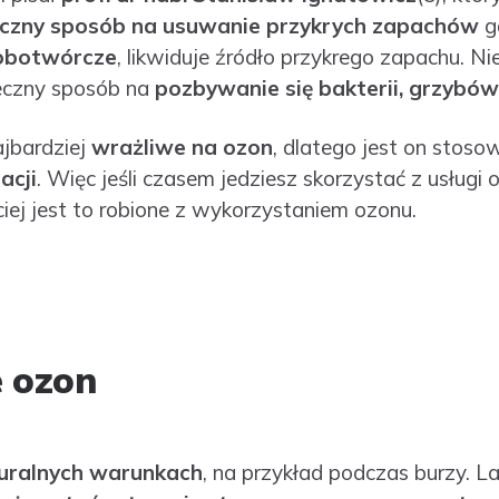
czny sposób na usuwanie przykrych zapachów
g
obotwórcze
, likwiduje źródło przykrego zapachu. Ni
teczny sposób na
pozbywanie się bakterii, grzybów
jbardziej
wrażliwe na ozon
, dlatego jest on stos
acji
. Więc jeśli czasem jedziesz skorzystać z usługi 
ściej jest to robione z wykorzystaniem ozonu.
e ozon
uralnych warunkach
, na przykład podczas burzy. L