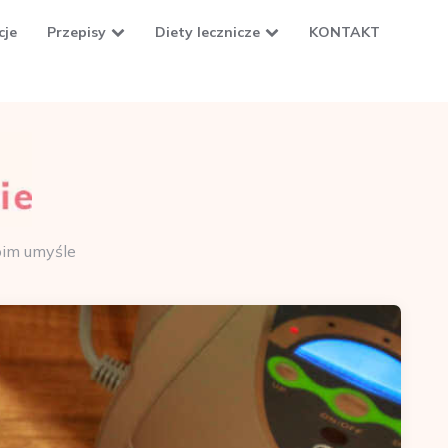
cje
Przepisy
Diety lecznicze
KONTAKT
oim umyśle