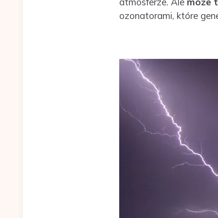
atmosferze. Ale
może t
ozonatorami, które gen