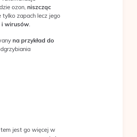
dzie ozon,
niszcząc
e tylko zapach lecz jego
 i wirusów
.
owany
na przykład do
odgrzybiania
atem jest go więcej w