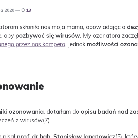
ca 2020
13
natorom skłoniła nas moja mama, opowiadając o
dez
e, aby
pozbywać się wirusów
. My ozonatora zaczę
ego przez nas kampera
, jednak
możliwości ozonat
zonowanie
niki ozonowania
, dotarłam do
opisu badań nad z
zczeń z wirusów(7).
 pisał
prof. dr hab. Stanisław Ignatowicz
(5), któ