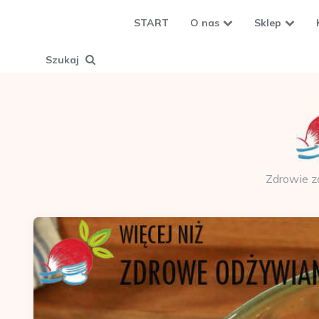
START
O nas
Sklep
Szukaj
Zdrowie z