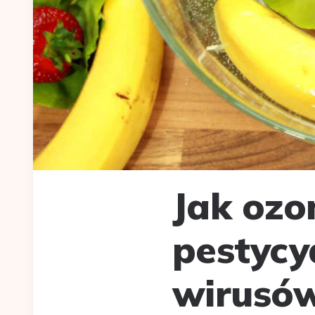
Jak oz
pestycy
wirusó