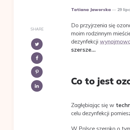
Dodane
Tatiana Jaworska
29 lip
przez
Do przyjrzenia się ozo
SHARE
moim rodzinnym mieści
dezynfekcji
wynajmowan
szersze…
Co to jest o
Zagłębiając się w
tech
celu dezynfekcji pomies
W Polsce szeroko o tym