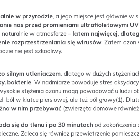
alnie w przyrodzie
, a jego miejsce jest głównie w 
onie nas przed promieniami ultrafioletowymi UV
 naturalnie w atmosferze –
latem najwięcej, dlateg
nie rozprzestrzeniania się wirusów
. Zatem ozon 
zie nie jest szkodliwy.
zo silnym utleniaczem
, dlatego w dużych stężenia
y, bakterie
. W nadmiarze powoduje stres oksydacyj
t wysokie stężenia ozonu mogą powodować u ludzi o
, ból w klatce piersiowej, ale też ból głowy(1). Dla
ożna w nim przebywać
(zwierzęta domowe również
da się do tlenu i po 30 minutach
od zakończenia
pieczne. Zaleca się również przewietrzenie pomieszc