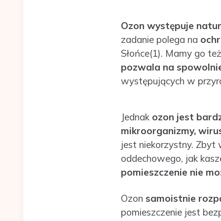
Ozon występuje natur
zadanie polega na
ochr
Słońce(1). Mamy go też
pozwala na spowolnie
występujących w przyrod
Jednak
ozon jest bard
mikroorganizmy, wirus
jest niekorzystny. Zby
oddechowego, jak kaszel
pomieszczenie nie m
Ozon
samoistnie rozpa
pomieszczenie jest bez