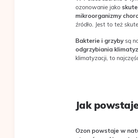
ozonowanie jako
skute
mikroorganizmy chor
źródło. Jest to też sku
Bakterie i grzyby
są na
odgrzybiania klimatyz
klimatyzacji, to najczę
Jak powstaj
Ozon powstaje w nat