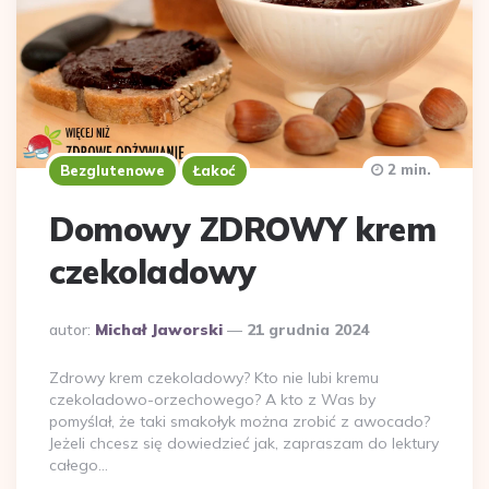
2 min.
Bezglutenowe
Łakoć
Domowy ZDROWY krem
czekoladowy
Dodane
autor:
Michał Jaworski
21 grudnia 2024
przez
Zdrowy krem czekoladowy? Kto nie lubi kremu
czekoladowo-orzechowego? A kto z Was by
pomyślał, że taki smakołyk można zrobić z awocado?
Jeżeli chcesz się dowiedzieć jak, zapraszam do lektury
całego…