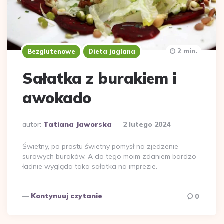
2 min.
Bezglutenowe
Dieta jaglana
Sałatka z burakiem i
awokado
Dodane
autor:
Tatiana Jaworska
2 lutego 2024
przez
Świetny, po prostu świetny pomysł na zjedzenie
surowych buraków. A do tego moim zdaniem bardzo
ładnie wygląda taka sałatka na imprezie.
Kontynuuj czytanie
0