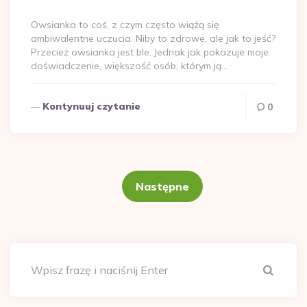
przez
Owsianka to coś, z czym często wiążą się
ambiwalentne uczucia. Niby to zdrowe, ale jak to jeść?
Przecież owsianka jest ble. Jednak jak pokazuje moje
doświadczenie, większość osób, którym ją…
Kontynuuj czytanie
0
Stronicowanie
wpisów
Następne
Szuka