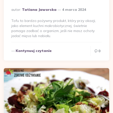
Dodane
autor:
Tatiana Jaworska
4 marca 2024
przez
Tofu to bardzo pożywny produkt, który przy okazji,
jako element kuchni makrobiotycznej, świetnie
pomaga zadbać o organizm, jeśli nie masz ochoty
jadać mięsa lub nabiału.
Kontynuuj czytanie
0