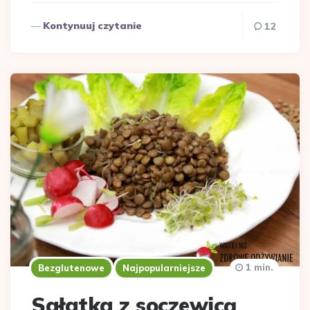
Kontynuuj czytanie
12
1 min.
Bezglutenowe
Najpopularniejsze
Sałatka z soczewicą