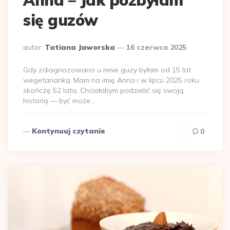
się guzów
Dodane
autor:
Tatiana Jaworska
16 czerwca 2025
przez
Gdy zdiagnozowano u mnie guzy byłam od 15 lat
wegetarianką. Mam na imię Anna i w lipcu 2025 roku
skończę 52 lata. Chciałabym podzielić się swoją
historią — być może…
Kontynuuj czytanie
0