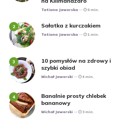
na Kilimandżaro
Posted
Tatiana Jaworska
6 min.
Sałatka z kurczakiem
Posted
Tatiana Jaworska
1 min.
10 pomysłów na zdrowy i
szybki obiad
Posted
Michał Jaworski
4 min.
Banalnie prosty chlebek
bananowy
Posted
Michał Jaworski
3 min.