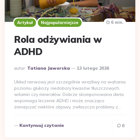
6 min.
Artykuł
Najpopularniejsze
Rola odżywiania w
ADHD
Dodane
autor:
Tatiana Jaworska
13 lutego 2026
przez
Układ nerwowy jest szczególnie wrażliwy na wahania
poziomu glukozy, niedobory kwasów tłuszczowych,
witamin czy minerałów. Dobrze skomponowana dieta
wspomaga leczenie ADHD i może znacząco
zmniejszać niektóre objawy, zwłaszcza problemy z…
Kontynuuj czytanie
0