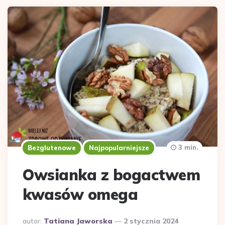
3 min.
Bezglutenowe
Najpopularniejsze
Owsianka z bogactwem
kwasów omega
Dodane
autor:
Tatiana Jaworska
2 stycznia 2024