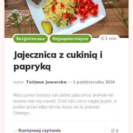
1 min.
Bezglutenowe
Najpopularniejsze
Jajecznica z cukinią i
papryką
Dodane
autor:
Tatiana Jaworska
1 października 2024
przez
Nasz junior bardzo lubi jadać jajecznicę. Jednak nie
można dać się zwieść. Dziś lubi i chce ciągle ją jeść, a
potem przez kilka lat nie może na to patrzeć.
Dlatego…
Kontynuuj czytanie
0