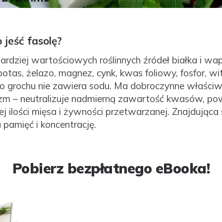
jeść fasolę?
ardziej wartościowych roślinnych źródeł białka i wa
potas, żelazo, magnez, cynk, kwas foliowy, fosfor, w
o grochu nie zawiera sodu. Ma dobroczynne właści
m – neutralizuje nadmierną zawartość kwasów, pow
j ilości mięsa i żywności przetwarzanej. Znajdująca s
 pamięć i koncentrację.
Pobierz bezpłatnego eBooka!