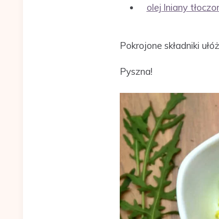
olej lniany tłocz
Pokrojone składniki ułóż 
Pyszna!