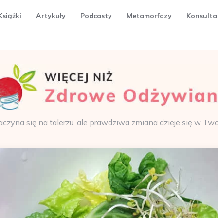
Książki
Artykuły
Podcasty
Metamorfozy
Konsulta
aczyna się na talerzu, ale prawdziwa zmiana dzieje się w Tw