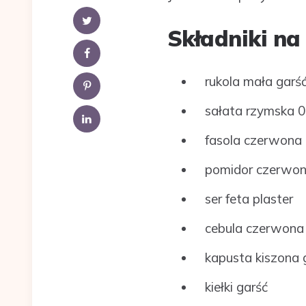
Składniki na
rukola mała garś
sałata rzymska 0
fasola czerwona z
pomidor czerwon
ser feta plaster
cebula czerwona k
kapusta kiszona 
kiełki garść