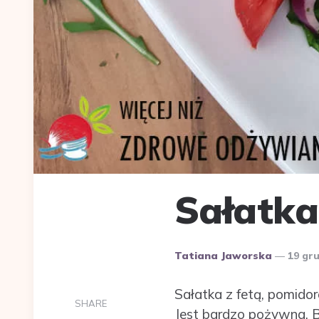
Sałatka
Dodane
Tatiana Jaworska
19 gr
przez
Sałatka z fetą, pomidor
SHARE
Jest bardzo pożywna. B