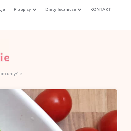
cje
Przepisy
Diety lecznicze
KONTAKT
oim umyśle