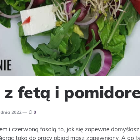
 z fetą i pomidor
udnia 2022
0
em i czerwoną fasolą to, jak się zapewne domyślasz,
iorąc taką do pracy obiad masz zapewniony. A do 