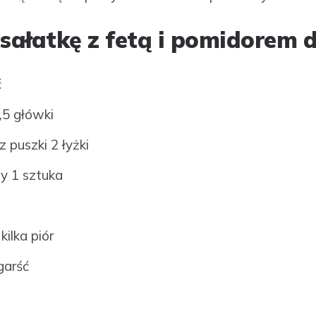
 sałatkę z fetą i pomidorem d
ć
,5 główki
 puszki 2 łyżki
y 1 sztuka
ilka piór
garść