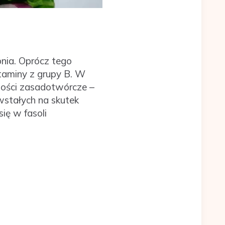
pnia. Oprócz tego
itaminy z grupy B. W
wości zasadotwórcze –
stałych na skutek
ię w fasoli