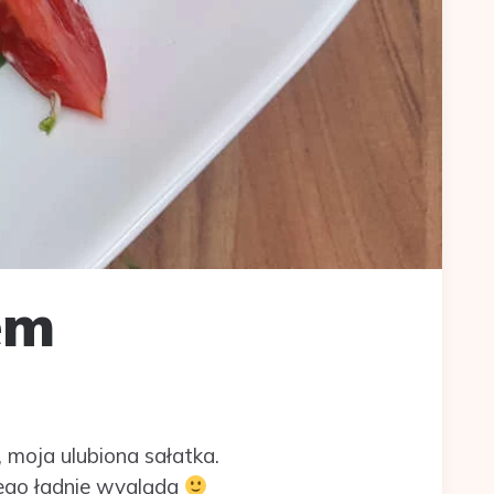
em
 moja ulubiona sałatka.
tego ładnie wygląda