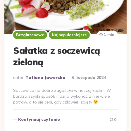
1 min.
Bezglutenowe
Najpopularniejsze
Sałatka z soczewicą
zieloną
Dodane
autor:
Tatiana Jaworska
6 listopada 2024
przez
Soczewica na dobre zagościła w naszej kuchni. W
bardzo szybki sposób można wykonać z niej wiele
potraw, a to się ceni, gdy człowiek zajęty
Kontynuuj czytanie
0