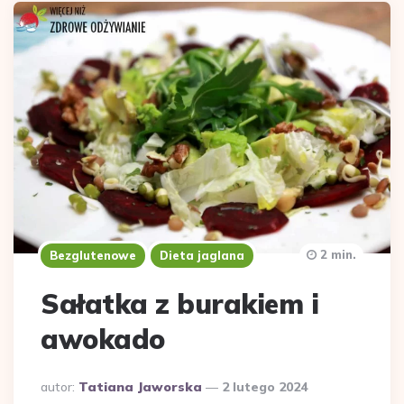
2 min.
Bezglutenowe
Dieta jaglana
Sałatka z burakiem i
awokado
Dodane
autor:
Tatiana Jaworska
2 lutego 2024
przez