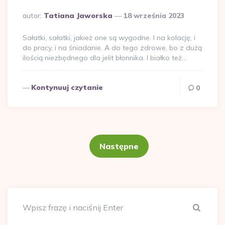
Dodane
autor:
Tatiana Jaworska
18 września 2023
przez
Sałatki, sałatki, jakież one są wygodne. I na kolację, i
do pracy, i na śniadanie. A do tego zdrowe, bo z dużą
ilością niezbędnego dla jelit błonnika. I białko też…
Kontynuuj czytanie
0
Stronicowanie
wpisów
Następne
Szuka