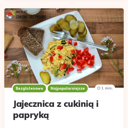
1 min.
Bezglutenowe
Najpopularniejsze
Jajecznica z cukinią i
papryką