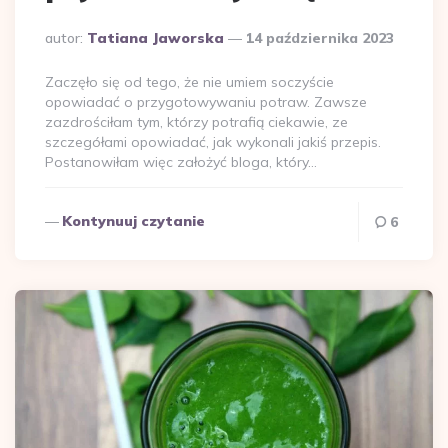
Dodane
autor:
Tatiana Jaworska
14 października 2023
przez
Zaczęło się od tego, że nie umiem soczyście
opowiadać o przygotowywaniu potraw. Zawsze
zazdrościłam tym, którzy potrafią ciekawie, ze
szczegółami opowiadać, jak wykonali jakiś przepis.
Postanowiłam więc założyć bloga, który…
Kontynuuj czytanie
6