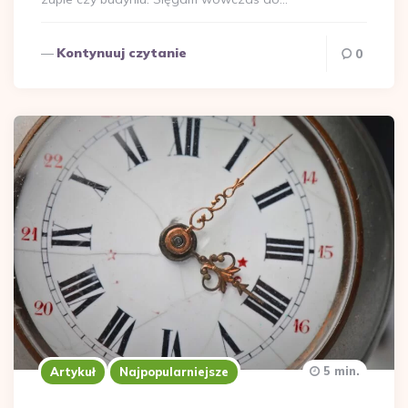
Kontynuuj czytanie
0
5 min.
Artykuł
Najpopularniejsze