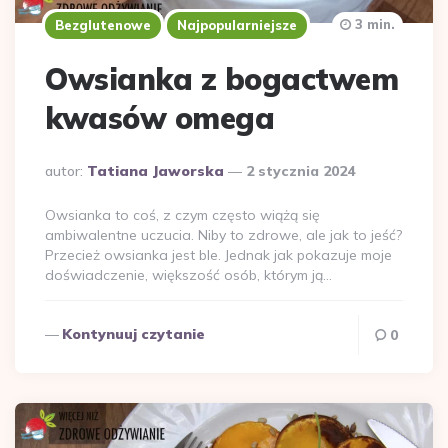
3 min.
Bezglutenowe
Najpopularniejsze
Owsianka z bogactwem
kwasów omega
Dodane
autor:
Tatiana Jaworska
2 stycznia 2024
przez
Owsianka to coś, z czym często wiążą się
ambiwalentne uczucia. Niby to zdrowe, ale jak to jeść?
Przecież owsianka jest ble. Jednak jak pokazuje moje
doświadczenie, większość osób, którym ją…
Kontynuuj czytanie
0