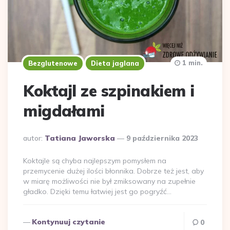
1 min.
Bezglutenowe
Dieta jaglana
Koktajl ze szpinakiem i
migdałami
Dodane
autor:
Tatiana Jaworska
9 października 2023
przez
Koktajle są chyba najlepszym pomysłem na
przemycenie dużej ilości błonnika. Dobrze też jest, aby
w miarę możliwości nie był zmiksowany na zupełnie
gładko. Dzięki temu łatwiej jest go pogryźć…
Kontynuuj czytanie
0