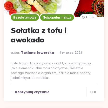
1 min.
Bezglutenowe
Najpopularniejsze
Sałatka z tofu i
awokado
Dodane
autor:
Tatiana Jaworska
4 marca 2024
przez
Tofu to bardzo pożywny produkt, który przy okazji,
jako element kuchni makrobiotycznej, świetnie
pomaga zadbać o organizm, jeśli nie masz ochoty
jadać mięsa lub nabiału.
Kontynuuj czytanie
0