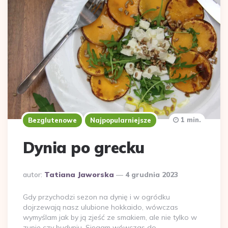
1 min.
Bezglutenowe
Najpopularniejsze
Dynia po grecku
Dodane
autor:
Tatiana Jaworska
4 grudnia 2023
przez
Gdy przychodzi sezon na dynię i w ogródku
dojrzewają nasz ulubione hokkaido, wówczas
wymyślam jak by ją zjeść ze smakiem, ale nie tylko w
zupie czy budyniu. Sięgam wówczas do…