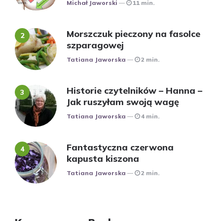
Posted
Michał Jaworski
11 min.
Morszczuk pieczony na fasolce
szparagowej
Posted
Tatiana Jaworska
2 min.
Historie czytelników – Hanna –
Jak ruszyłam swoją wagę
Posted
Tatiana Jaworska
4 min.
Fantastyczna czerwona
kapusta kiszona
Posted
Tatiana Jaworska
2 min.