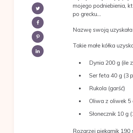
mojego podniebienia, k
po grecku…
Nazwę swoją uzyskała d
Takie małe kółka uzyska
Dynia 200 g (ile z
Ser feta 40 g (3 p
Rukola (garść)
Oliwa z oliwek 5 
Słonecznik 10 g (
Rozgrzej piekarnik 190 s