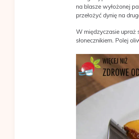
na blasze wyłożonej pap
przełożyć dynię na drug
W międzyczasie upraż sło
słonecznikiem. Polej ol