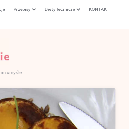
cje
Przepisy
Diety lecznicze
KONTAKT
oim umyśle