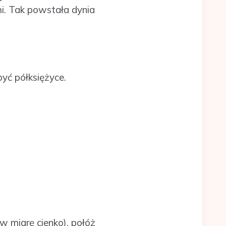
mi. Tak powstała dynia
yć półksiężyce.
(w miarę cienko), połóż