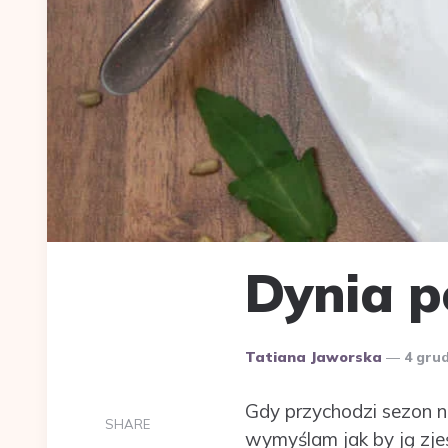
Dynia p
Dodane
Tatiana Jaworska
4 gru
przez
Gdy przychodzi sezon n
SHARE
wymyślam jak by ją zje