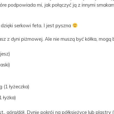
tóre podpowiada mi, jak połączyć ją z innymi smaka
zięki serkowi feta. I jest pyszna
sz z dyni piżmowej. Ale nie muszą być kółka, mogą b
jesz)
aski)
g (1 łyżeczka)
1 łyżka)
t., góra/dół. Dynię pokrój na półksiężyce lub plastry 