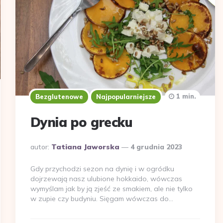
1 min.
Bezglutenowe
Najpopularniejsze
Dynia po grecku
Dodane
autor:
Tatiana Jaworska
4 grudnia 2023
przez
Gdy przychodzi sezon na dynię i w ogródku
dojrzewają nasz ulubione hokkaido, wówczas
wymyślam jak by ją zjeść ze smakiem, ale nie tylko
w zupie czy budyniu. Sięgam wówczas do…