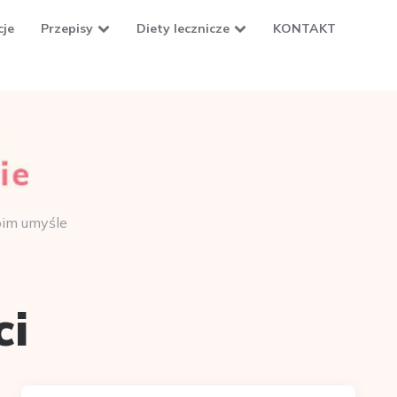
cje
Przepisy
Diety lecznicze
KONTAKT
oim umyśle
ci