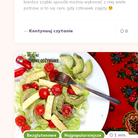
bardzo szybki sposób można wykonać z niej wiele
potraw, a to się ceni, gdy człowiek zajęty
Kontynuuj czytanie
0
1 min.
Bezglutenowe
Najpopularniejsze