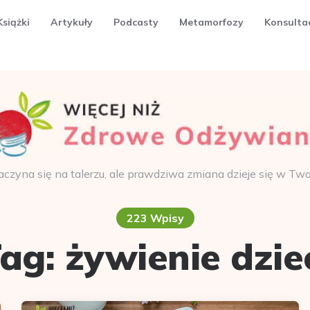
Książki
Artykuły
Podcasty
Metamorfozy
Konsulta
aczyna się na talerzu, ale prawdziwa zmiana dzieje się w Tw
223 Wpisy
Tag:
żywienie dzie