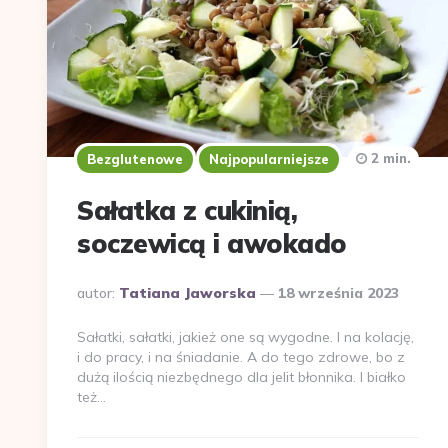
2 min.
Bezglutenowe
Najpopularniejsze
Sałatka z cukinią,
soczewicą i awokado
Dodane
autor:
Tatiana Jaworska
18 września 2023
przez
Sałatki, sałatki, jakież one są wygodne. I na kolację,
i do pracy, i na śniadanie. A do tego zdrowe, bo z
dużą ilością niezbędnego dla jelit błonnika. I białko
też…