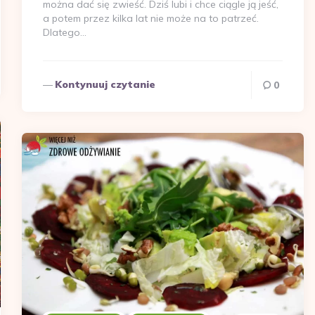
można dać się zwieść. Dziś lubi i chce ciągle ją jeść,
a potem przez kilka lat nie może na to patrzeć.
Dlatego…
Kontynuuj czytanie
0