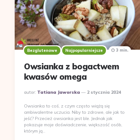
3 min.
Bezglutenowe
Najpopularniejsze
Owsianka z bogactwem
kwasów omega
Dodane
autor:
Tatiana Jaworska
2 stycznia 2024
przez
Owsianka to coś, z czym często wiążą się
ambiwalentne uczucia. Niby to zdrowe, ale jak to
jeść? Przecież owsianka jest ble. Jednak jak
pokazuje moje doświadczenie, większość osób,
którym ją…