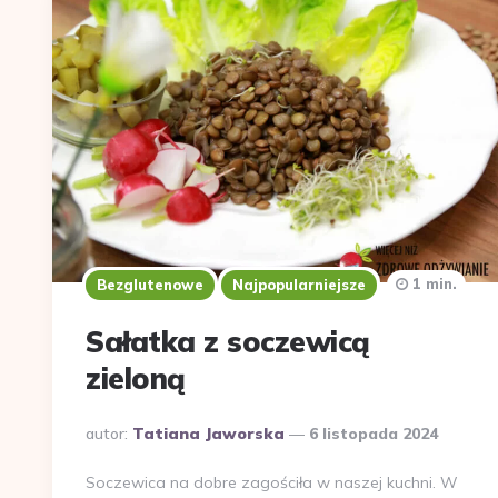
1 min.
Bezglutenowe
Najpopularniejsze
Sałatka z soczewicą
zieloną
Dodane
autor:
Tatiana Jaworska
6 listopada 2024
przez
Soczewica na dobre zagościła w naszej kuchni. W