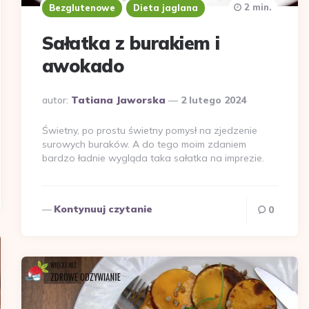
2 min.
Bezglutenowe
Dieta jaglana
Sałatka z burakiem i
awokado
Dodane
autor:
Tatiana Jaworska
2 lutego 2024
przez
Świetny, po prostu świetny pomysł na zjedzenie
surowych buraków. A do tego moim zdaniem
bardzo ładnie wygląda taka sałatka na imprezie.
Kontynuuj czytanie
0