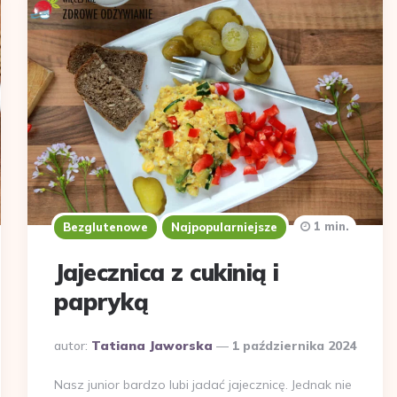
1 min.
Bezglutenowe
Najpopularniejsze
Jajecznica z cukinią i
papryką
Dodane
autor:
Tatiana Jaworska
1 października 2024
przez
Nasz junior bardzo lubi jadać jajecznicę. Jednak nie