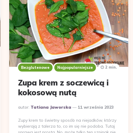
2 min.
Bezglutenowe
Najpopularniejsze
Zupa krem z soczewicą i
kokosową nutą
Dodane
autor:
Tatiana Jaworska
11 września 2023
przez
Zupy krem to świetny sposób na niejadków, którzy
wybierają z talerza to, co im się nie podoba. Tutaj
sprawa jest prosta. No, może tylko ten szpinak nie