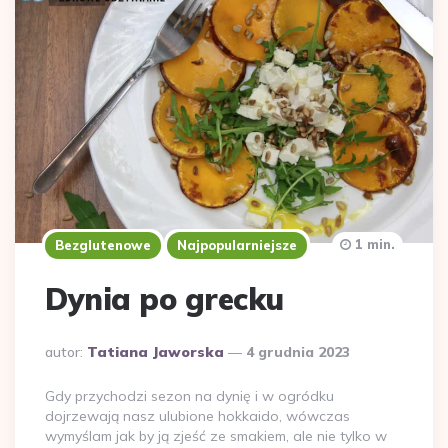
1 min.
Bezglutenowe
Najpopularniejsze
Dynia po grecku
Dodane
autor:
Tatiana Jaworska
4 grudnia 2023
przez
Gdy przychodzi sezon na dynię i w ogródku
dojrzewają nasz ulubione hokkaido, wówczas
wymyślam jak by ją zjeść ze smakiem, ale nie tylko w