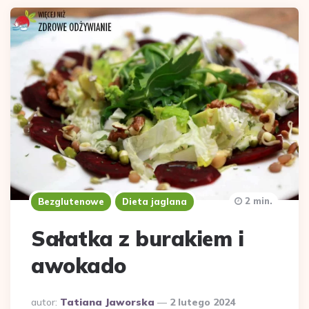
2 min.
Bezglutenowe
Dieta jaglana
Sałatka z burakiem i
awokado
Dodane
autor:
Tatiana Jaworska
2 lutego 2024