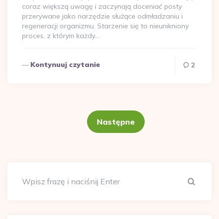
coraz większą uwagę i zaczynają doceniać posty
przerywane jako narzędzie służące odmładzaniu i
regeneracji organizmu. Starzenie się to nieunikniony
proces, z którym każdy…
Kontynuuj czytanie
2
Stronicowanie
wpisów
Następne
Szuka