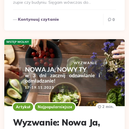
zupie czy budyniu. Sięgam wówczas do…
Kontynuuj czytanie
0
2 min.
Artykuł
Najpopularniejsze
Wyzwanie: Nowa Ja,