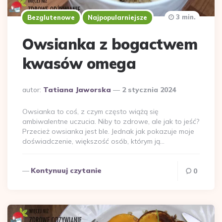
3 min.
Bezglutenowe
Najpopularniejsze
Owsianka z bogactwem
kwasów omega
Dodane
autor:
Tatiana Jaworska
2 stycznia 2024
przez
Owsianka to coś, z czym często wiążą się
ambiwalentne uczucia. Niby to zdrowe, ale jak to jeść?
Przecież owsianka jest ble. Jednak jak pokazuje moje
doświadczenie, większość osób, którym ją…
Kontynuuj czytanie
0