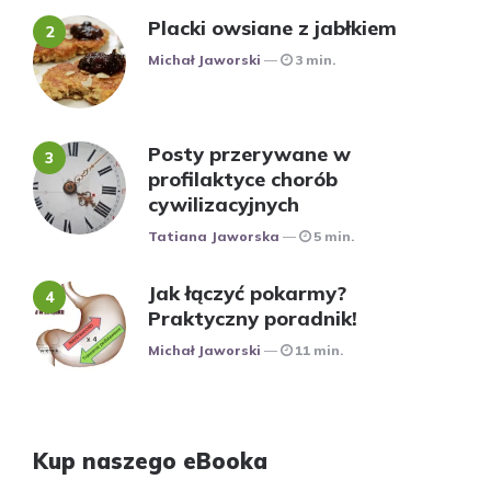
Placki owsiane z jabłkiem
Posted
Michał Jaworski
3 min.
Posty przerywane w
profilaktyce chorób
cywilizacyjnych
Posted
Tatiana Jaworska
5 min.
Jak łączyć pokarmy?
Praktyczny poradnik!
Posted
Michał Jaworski
11 min.
Kup naszego eBooka