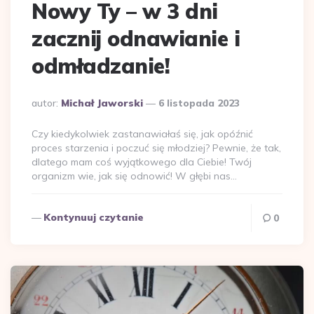
Nowy Ty – w 3 dni
zacznij odnawianie i
odmładzanie!
Dodane
autor:
Michał Jaworski
6 listopada 2023
przez
Czy kiedykolwiek zastanawiałaś się, jak opóźnić
proces starzenia i poczuć się młodziej? Pewnie, że tak,
dlatego mam coś wyjątkowego dla Ciebie! Twój
organizm wie, jak się odnowić! W głębi nas…
Kontynuuj czytanie
0