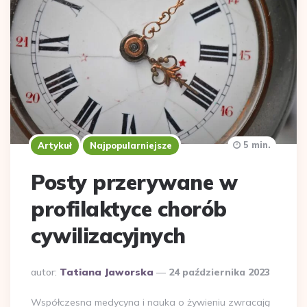
5 min.
Artykuł
Najpopularniejsze
Posty przerywane w
profilaktyce chorób
cywilizacyjnych
Dodane
autor:
Tatiana Jaworska
24 października 2023
przez
Współczesna medycyna i nauka o żywieniu zwracają