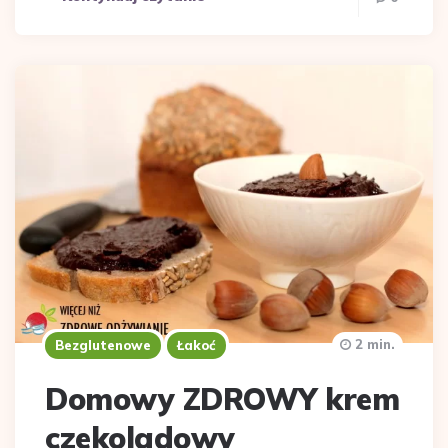
2 min.
Bezglutenowe
Łakoć
Domowy ZDROWY krem
czekoladowy