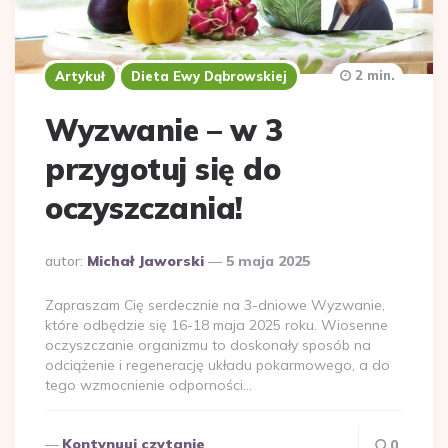
2 min.
Artykuł
Dieta Ewy Dąbrowskiej
Wyzwanie – w 3
przygotuj się do
oczyszczania!
Dodane
autor:
Michał Jaworski
5 maja 2025
przez
Zapraszam Cię serdecznie na 3-dniowe Wyzwanie,
które odbędzie się 16-18 maja 2025 roku. Wiosenne
oczyszczanie organizmu to doskonały sposób na
odciążenie i regenerację układu pokarmowego, a do
tego wzmocnienie odporności…
Kontynuuj czytanie
0