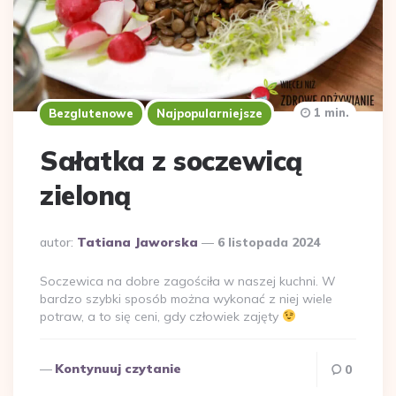
1 min.
Bezglutenowe
Najpopularniejsze
Sałatka z soczewicą
zieloną
Dodane
autor:
Tatiana Jaworska
6 listopada 2024
przez
Soczewica na dobre zagościła w naszej kuchni. W
bardzo szybki sposób można wykonać z niej wiele
potraw, a to się ceni, gdy człowiek zajęty
Kontynuuj czytanie
0