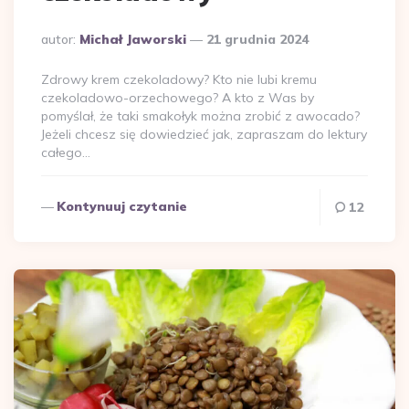
Dodane
autor:
Michał Jaworski
21 grudnia 2024
przez
Zdrowy krem czekoladowy? Kto nie lubi kremu
czekoladowo-orzechowego? A kto z Was by
pomyślał, że taki smakołyk można zrobić z awocado?
Jeżeli chcesz się dowiedzieć jak, zapraszam do lektury
całego…
Kontynuuj czytanie
12