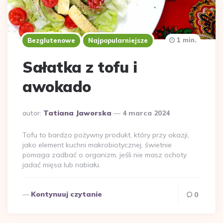
1 min.
Bezglutenowe
Najpopularniejsze
Sałatka z tofu i
awokado
Dodane
autor:
Tatiana Jaworska
4 marca 2024
przez
Tofu to bardzo pożywny produkt, który przy okazji,
jako element kuchni makrobiotycznej, świetnie
pomaga zadbać o organizm, jeśli nie masz ochoty
jadać mięsa lub nabiału.
Kontynuuj czytanie
0