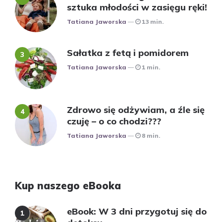
sztuka młodości w zasięgu ręki!
Posted
Tatiana Jaworska
13 min.
Sałatka z fetą i pomidorem
Posted
Tatiana Jaworska
1 min.
Zdrowo się odżywiam, a źle się
czuję – o co chodzi???
Posted
Tatiana Jaworska
8 min.
Kup naszego eBooka
eBook: W 3 dni przygotuj się do