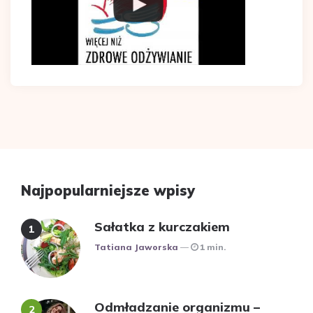
Najpopularniejsze wpisy
Sałatka z kurczakiem
Posted
Tatiana Jaworska
1 min.
Odmładzanie organizmu –