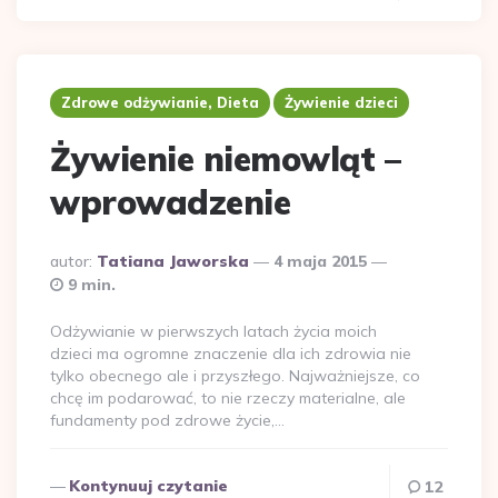
Zdrowe odżywianie, Dieta
Żywienie dzieci
Żywienie niemowląt –
wprowadzenie
Dodane
autor:
Tatiana Jaworska
4 maja 2015
przez
9 min.
Odżywianie w pierwszych latach życia moich
dzieci ma ogromne znaczenie dla ich zdrowia nie
tylko obecnego ale i przyszłego. Najważniejsze, co
chcę im podarować, to nie rzeczy materialne, ale
fundamenty pod zdrowe życie,…
Kontynuuj czytanie
12