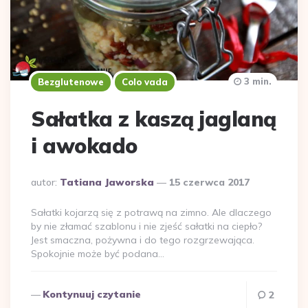
3 min.
Bezglutenowe
Colo vada
Sałatka z kaszą jaglaną
i awokado
Dodane
autor:
Tatiana Jaworska
15 czerwca 2017
przez
Sałatki kojarzą się z potrawą na zimno. Ale dlaczego
by nie złamać szablonu i nie zjeść sałatki na ciepło?
Jest smaczna, pożywna i do tego rozgrzewająca.
Spokojnie może być podana…
Kontynuuj czytanie
2