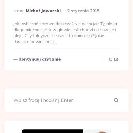
Dodane
autor:
Michał Jaworski
2 stycznia 2015
przez
Jak wybierać zdrowe tłuszcze? Nie wiem jak Ty, ale ja
długo miałem mętlik w głowie jeśli chodzi o tłuszcze i
oleje. Czy faktycznie tłuszcz to samo zło? Jakie
tłuszcze powinienem…
Kontynuuj czytanie
13
Szuka