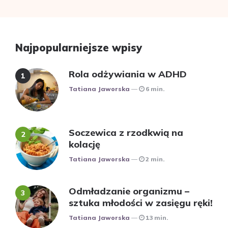
Najpopularniejsze wpisy
Rola odżywiania w ADHD
Posted
Tatiana Jaworska
6 min.
Soczewica z rzodkwią na
kolację
Posted
Tatiana Jaworska
2 min.
Odmładzanie organizmu –
sztuka młodości w zasięgu ręki!
Posted
Tatiana Jaworska
13 min.