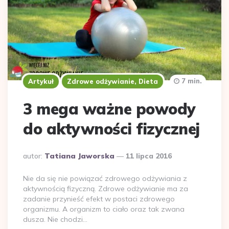
7 min.
Artykuł
Zdrowe odżywianie, Dieta
3 mega ważne powody
do aktywności fizycznej
Dodane
autor:
Tatiana Jaworska
11 lipca 2016
przez
Nie da się nie powiązać zdrowego odżywiania z
aktywnością fizyczną. Zdrowe odżywianie ma za
zadanie przynieść efekt w postaci zdrowego
organizmu. A organizm to ciało oraz tak zwana
dusza. Nie chodzi…