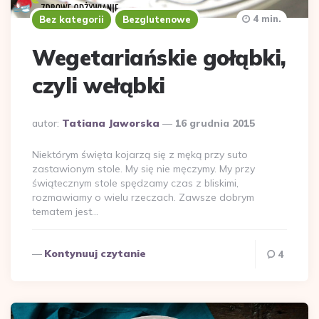
4 min.
Bez kategorii
Bezglutenowe
Wegetariańskie gołąbki,
czyli wełąbki
Dodane
autor:
Tatiana Jaworska
16 grudnia 2015
przez
Niektórym święta kojarzą się z męką przy suto
zastawionym stole. My się nie męczymy. My przy
świątecznym stole spędzamy czas z bliskimi,
rozmawiamy o wielu rzeczach. Zawsze dobrym
tematem jest…
Kontynuuj czytanie
4