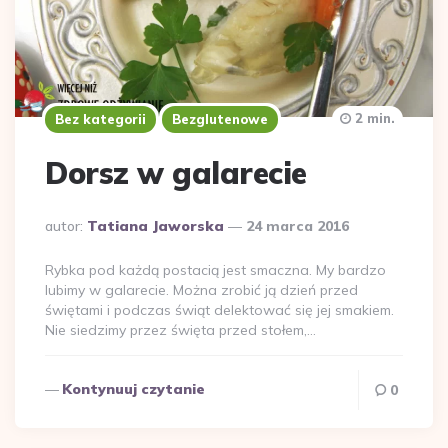
2 min.
Bez kategorii
Bezglutenowe
Dorsz w galarecie
Dodane
autor:
Tatiana Jaworska
24 marca 2016
przez
Rybka pod każdą postacią jest smaczna. My bardzo
lubimy w galarecie. Można zrobić ją dzień przed
świętami i podczas świąt delektować się jej smakiem.
Nie siedzimy przez święta przed stołem,…
Kontynuuj czytanie
0