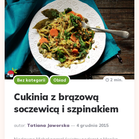
2 min.
Bez kategorii
Obiad
Cukinia z brązową
soczewicą i szpinakiem
Dodane
autor:
Tatiana Jaworska
4 grudnia 2015
przez
Niedawno Michał nagrał świetny podcast z Moniką