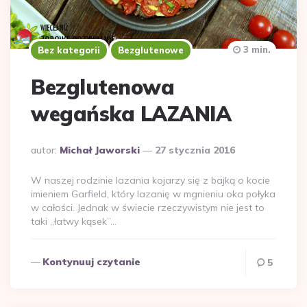
3 min.
Bez kategorii
Bezglutenowe
Bezglutenowa
wegańska LAZANIA
Dodane
autor:
Michał Jaworski
27 stycznia 2016
przez
W naszej rodzinie lazania kojarzy się z bajką o kocie
imieniem Garfield, który lazanię w mgnieniu oka połyka
w całości. Jednak w świecie rzeczywistym nie jest to
taki „łatwy kąsek”…
Kontynuuj czytanie
5