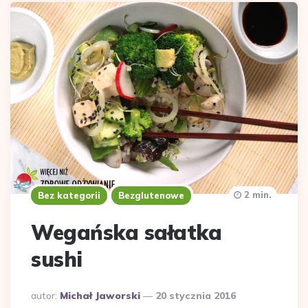
2 min.
Bez kategorii
Bezglutenowe
Wegańska sałatka
sushi
Dodane
autor:
Michał Jaworski
20 stycznia 2016
przez