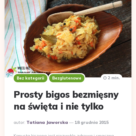
2 min.
Bez kategorii
Bezglutenowe
Prosty bigos bezmięsny
na święta i nie tylko
Dodane
autor:
Tatiana Jaworska
18 grudnia 2015
przez
Kapusta kiszona jest niezwykle zdrowa i smaczna.