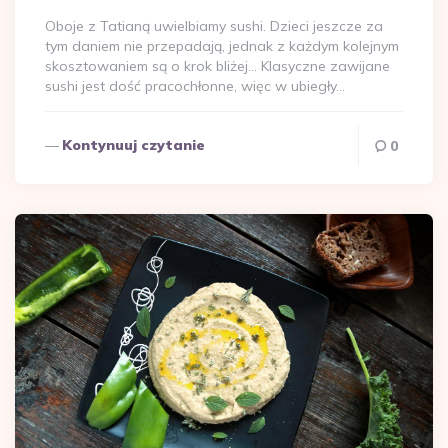
Oboje z Tatianą uwielbiamy sushi. Dzieci jeszcze za
tym daniem nie przepadają, jednak z każdym kolejnym
skosztowaniem są o krok bliżej… Klasyczne zawijane
sushi jest dość pracochłonne, więc w ubiegły…
Kontynuuj czytanie
0