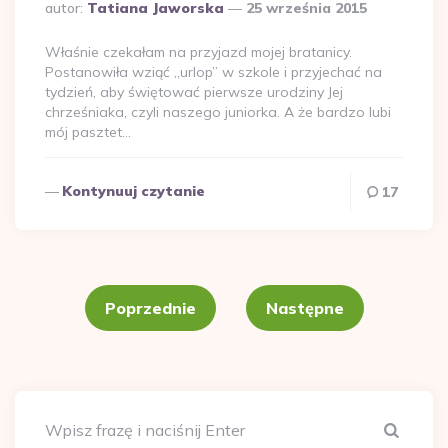
Dodane
autor:
Tatiana Jaworska
25 września 2015
przez
Właśnie czekałam na przyjazd mojej bratanicy.
Postanowiła wziąć „urlop” w szkole i przyjechać na
tydzień, aby świętować pierwsze urodziny Jej
chrześniaka, czyli naszego juniorka. A że bardzo lubi
mój pasztet…
Kontynuuj czytanie
17
Stronicowanie
wpisów
Poprzednie
Następne
Szuka