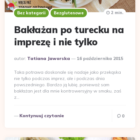
2 min.
Bez kategorii
Bezglutenowe
Bakłażan po turecku na
imprezę i nie tylko
Dodane
autor:
Tatiana Jaworska
16 października 2015
przez
Taka potrawa doskonale się nadaje jako przekąska
nie tylko podczas imprez, ale i podczas dnia
powszedniego. Bardzo ją lubię, ponieważ sam
bakłażan jest dla mnie kontrowersyjny w smaku, zaś
z…
Kontynuuj czytanie
0