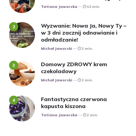
Posted
Tatiana Jaworska
13 min.
Wyzwanie: Nowa Ja, Nowy Ty –
w 3 dni zacznij odnawianie i
odmładzanie!
Posted
Michał Jaworski
2 min.
Domowy ZDROWY krem
czekoladowy
Posted
Michał Jaworski
2 min.
Fantastyczna czerwona
kapusta kiszona
Posted
Tatiana Jaworska
2 min.