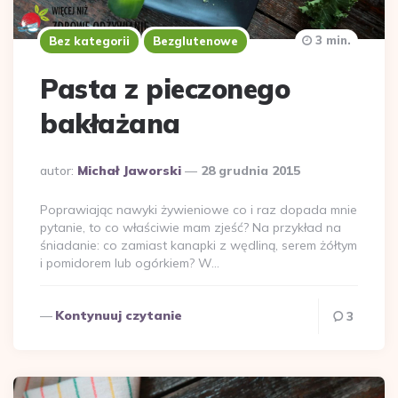
3 min.
Bez kategorii
Bezglutenowe
Pasta z pieczonego
bakłażana
Dodane
autor:
Michał Jaworski
28 grudnia 2015
przez
Poprawiając nawyki żywieniowe co i raz dopada mnie
pytanie, to co właściwie mam zjeść? Na przykład na
śniadanie: co zamiast kanapki z wędliną, serem żółtym
i pomidorem lub ogórkiem? W…
Kontynuuj czytanie
3