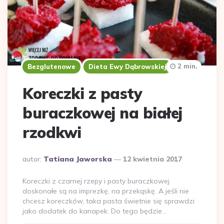
2 min.
Bezglutenowe
Dieta Ewy Dąbrowskiej
Koreczki z pasty
buraczkowej na białej
rzodkwi
Dodane
autor:
Tatiana Jaworska
12 kwietnia 2017
przez
Koreczki z czarnej rzepy i pasty buraczkowej
doskonałe są na imprezkę, na przekąskę. A jeśli nie
chcesz koreczków, taka pasta świetnie się sprawdzi
jako dodatek do kanapek. Do tego będzie…