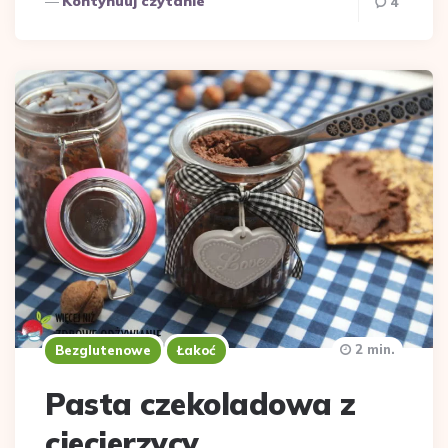
Kontynuuj czytanie
4
2 min.
Bezglutenowe
Łakoć
Pasta czekoladowa z
ciecierzycy