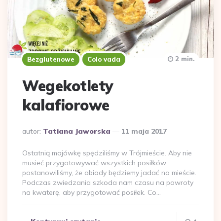
2 min.
Bezglutenowe
Colo vada
Wegekotlety
kalafiorowe
Dodane
autor:
Tatiana Jaworska
11 maja 2017
przez
Ostatnią majówkę spędziliśmy w Trójmieście. Aby nie
musieć przygotowywać wszystkich posiłków
postanowiliśmy, że obiady będziemy jadać na mieście.
Podczas zwiedzania szkoda nam czasu na powroty
na kwaterę, aby przygotować posiłek. Co…