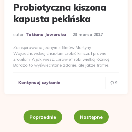
Probiotyczna kiszona
kapusta pekińska
Dodane
autor:
Tatiana Jaworska
23 marca 2017
przez
Zainspirowana jednym z filmów Martyny
Wojciechowskiej chciałam zrobić kimczi. I prawie
zrobiłam. A jak wiesz, „prawie” robi wielką różnicę.
Bardzo to wyświechtane zdanie, ale jakże trafne.
Kontynuuj czytanie
9
Stronicowanie
wpisów
Poprzednie
Następne