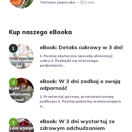
Posted
Tatiana Jaworska
2 min.
Kup naszego eBooka
eBook: Detoks cukrowy w 3 dni!
1. Poznaj skuteczne sposoby eliminacji
cukru 2. Pozbądź się wiecznego
podjadania...
eBook: W 3 dni zadbaj o swoją
odporność
1. Przetestuj gotowy, przeciwwirusowy
jadłospis 2. Poznaj pokarmy wzmacniające
u...
eBook: W 3 dni wystartuj ze
zdrowym odchudzaniem