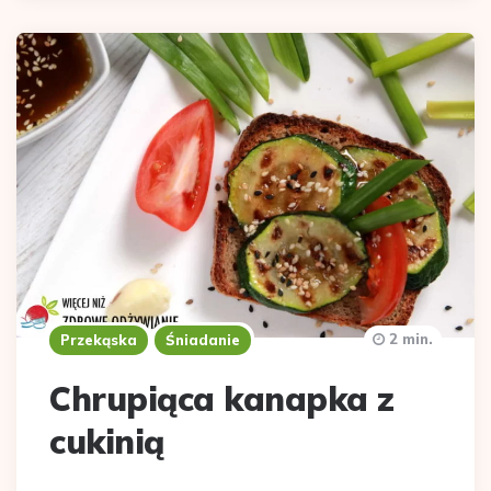
2 min.
Przekąska
Śniadanie
Chrupiąca kanapka z
cukinią