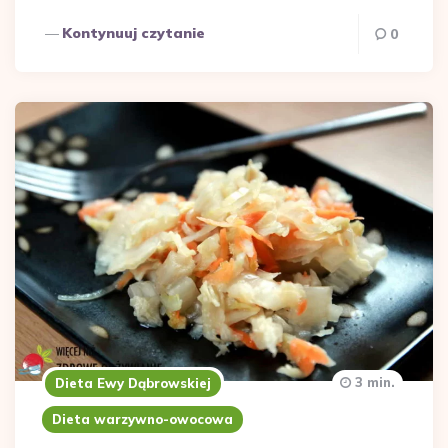
Kontynuuj czytanie
0
3 min.
Dieta Ewy Dąbrowskiej
Dieta warzywno-owocowa