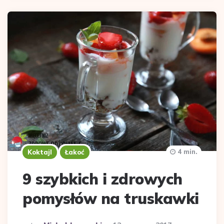
4 min.
Koktajl
Łakoć
9 szybkich i zdrowych
pomysłów na truskawki
Dodane