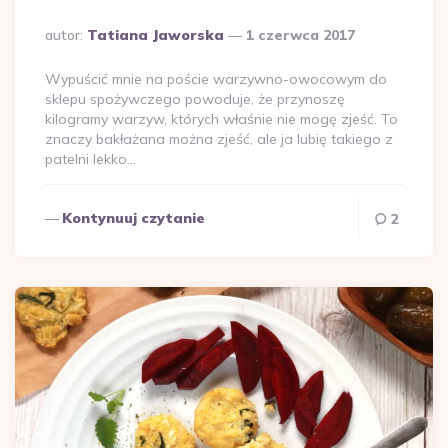
Dodane
autor:
Tatiana Jaworska
1 czerwca 2017
przez
Wypuścić mnie na poście warzywno-owocowym do
sklepu spożywczego powoduje, że przynoszę
kilogramy warzyw, których właśnie nie mogę zjeść. To
znaczy bakłażana można zjeść, ale ja lubię takiego z
patelni lekko…
Kontynuuj czytanie
2