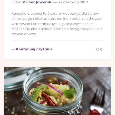
Dodane
autor:
Michał Jaworski
22 czerwca 2017
przez
Kanapka z cukinią to świetna propozycja dla fanów
chrupiącego chlebka, który można podać ze zdrowym
warzywem i aromatycznym, egzotycznym sosem.
Możesz się nimi zajadać zaraz po przygotowaniu, ale
równie dobrze…
Kontynuuj czytanie
0