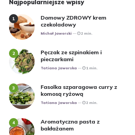
Najpopularniejsze wpisy
Domowy ZDROWY krem
czekoladowy
Posted
Michał Jaworski
2 min.
Pęczak ze szpinakiem i
pieczarkami
Posted
Tatiana Jaworska
1 min.
Fasolka szparagowa curry z
komosą ryżową
Posted
Tatiana Jaworska
2 min.
Aromatyczna pasta z
bakłażanem