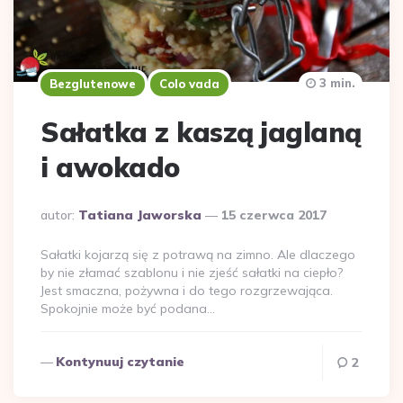
3 min.
Bezglutenowe
Colo vada
Sałatka z kaszą jaglaną
i awokado
Dodane
autor:
Tatiana Jaworska
15 czerwca 2017
przez
Sałatki kojarzą się z potrawą na zimno. Ale dlaczego
by nie złamać szablonu i nie zjeść sałatki na ciepło?
Jest smaczna, pożywna i do tego rozgrzewająca.
Spokojnie może być podana…
Kontynuuj czytanie
2