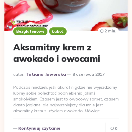
2 min.
Bezglutenowe
Łakoć
Aksamitny krem z
awokado i owocami
Dodane
autor:
Tatiana Jaworska
8 czerwca 2017
przez
Podczas niedzieli, jeśli akurat nigdzie nie wyjeżdżamy
lubimy sobie połechtać podniebienia jakimś
smakołykiem. Czasem jest to owocowy sorbet, czasem
ciasto jaglane, ale najpyszniejszy dla mnie jest
aksamitny krem z użyciem awokado. Mówiąc…
Kontynuuj czytanie
0