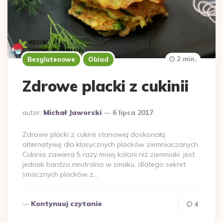
2 min.
Bezglutenowe
Obiad
Zdrowe placki z cukinii
Dodane
autor:
Michał Jaworski
6 lipca 2017
przez
Zdrowe placki z cukinii stanowią doskonałą
alternatywę dla klasycznych placków ziemniaczanych.
Cukinia zawiera 5 razy mniej kalorii niż ziemniaki, jest
jednak bardzo neutralna w smaku, dlatego sekret
smacznych placków z…
Kontynuuj czytanie
4