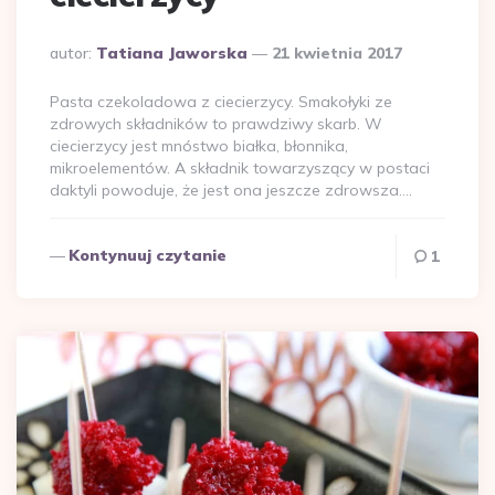
Dodane
autor:
Tatiana Jaworska
21 kwietnia 2017
przez
Pasta czekoladowa z ciecierzycy. Smakołyki ze
zdrowych składników to prawdziwy skarb. W
ciecierzycy jest mnóstwo białka, błonnika,
mikroelementów. A składnik towarzyszący w postaci
daktyli powoduje, że jest ona jeszcze zdrowsza….
Kontynuuj czytanie
1