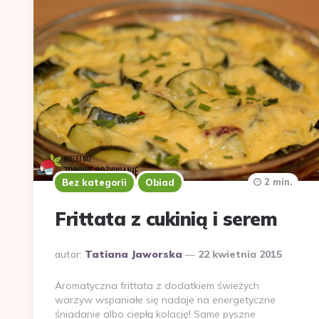
2 min.
Bez kategorii
Obiad
Frittata z cukinią i serem
Dodane
autor:
Tatiana Jaworska
22 kwietnia 2015
przez
Aromatyczna frittata z dodatkiem świeżych
warzyw wspaniałe się nadaje na energetyczne
śniadanie albo ciepłą kolację! Same pyszne