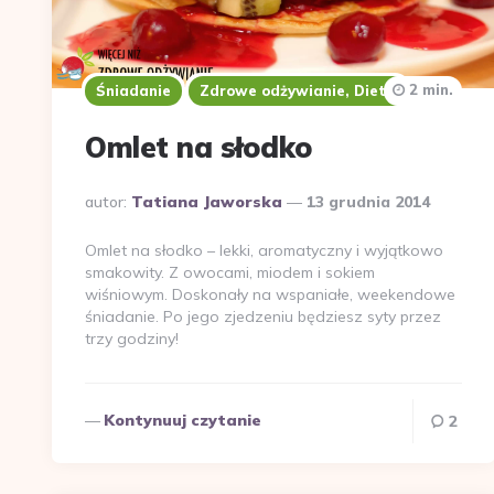
2 min.
Śniadanie
Zdrowe odżywianie, Dieta
Omlet na słodko
Dodane
autor:
Tatiana Jaworska
13 grudnia 2014
przez
Omlet na słodko – lekki, aromatyczny i wyjątkowo
smakowity. Z owocami, miodem i sokiem
wiśniowym. Doskonały na wspaniałe, weekendowe
śniadanie. Po jego zjedzeniu będziesz syty przez
trzy godziny!
Kontynuuj czytanie
2