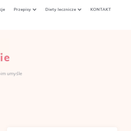
cje
Przepisy
Diety lecznicze
KONTAKT
oim umyśle