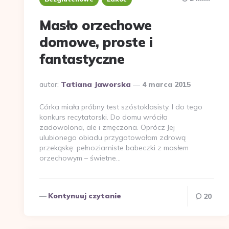
Masło orzechowe
domowe, proste i
fantastyczne
Dodane
autor:
Tatiana Jaworska
4 marca 2015
przez
Córka miała próbny test szóstoklasisty. I do tego
konkurs recytatorski. Do domu wróciła
zadowolona, ale i zmęczona. Oprócz Jej
ulubionego obiadu przygotowałam zdrową
przekąskę: pełnoziarniste babeczki z masłem
orzechowym – świetne…
Kontynuuj czytanie
20