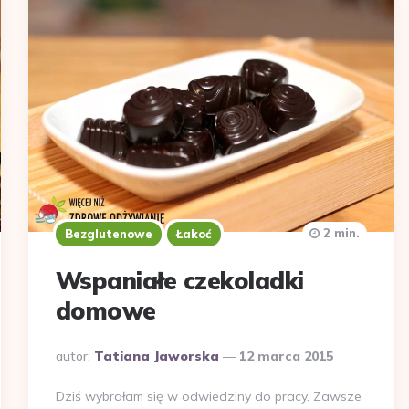
2 min.
Bezglutenowe
Łakoć
Wspaniałe czekoladki
domowe
Dodane
autor:
Tatiana Jaworska
12 marca 2015
przez
Dziś wybrałam się w odwiedziny do pracy. Zawsze