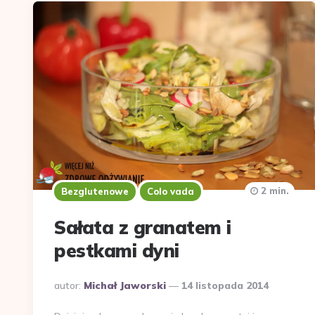
2 min.
Bezglutenowe
Colo vada
Sałata z granatem i
pestkami dyni
Dodane
autor:
Michał Jaworski
14 listopada 2014
przez