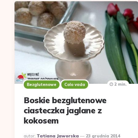
2 min.
Bezglutenowe
Colo vada
Boskie bezglutenowe
ciasteczka jaglane z
kokosem
Dodane
autor:
Tatiana Jaworska
23 grudnia 2014