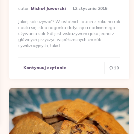
Dodane
autor:
Michał Jaworski
12 stycznia 2015
przez
Jakiej soli używać? W ostatnich latach z roku na rok
nasila się istna nagonka dotycząca nadmiernego
używania soli. Sól jest wskazywana jako jedna z
głównych przyczyn współczesnych chorób
cywilizacyjnych, takich…
Kontynuuj czytanie
10