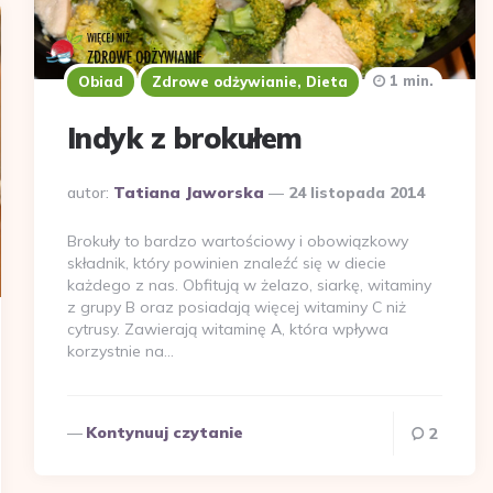
1 min.
Obiad
Zdrowe odżywianie, Dieta
Indyk z brokułem
Dodane
autor:
Tatiana Jaworska
24 listopada 2014
przez
Brokuły to bardzo wartościowy i obowiązkowy
składnik, który powinien znaleźć się w diecie
każdego z nas. Obfitują w żelazo, siarkę, witaminy
z grupy B oraz posiadają więcej witaminy C niż
cytrusy. Zawierają witaminę A, która wpływa
korzystnie na…
Kontynuuj czytanie
2