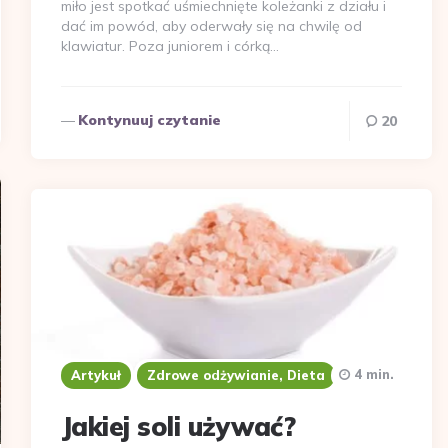
miło jest spotkać uśmiechnięte koleżanki z działu i
dać im powód, aby oderwały się na chwilę od
klawiatur. Poza juniorem i córką…
Kontynuuj czytanie
20
4 min.
Artykuł
Zdrowe odżywianie, Dieta
Jakiej soli używać?