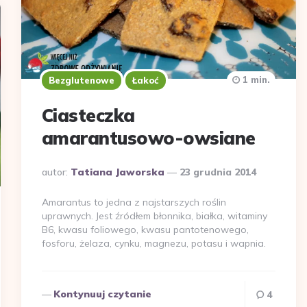
1 min.
Bezglutenowe
Łakoć
Ciasteczka
amarantusowo-owsiane
Dodane
autor:
Tatiana Jaworska
23 grudnia 2014
przez
Amarantus to jedna z najstarszych roślin
uprawnych. Jest źródłem błonnika, białka, witaminy
B6, kwasu foliowego, kwasu pantotenowego,
fosforu, żelaza, cynku, magnezu, potasu i wapnia.
Kontynuuj czytanie
4