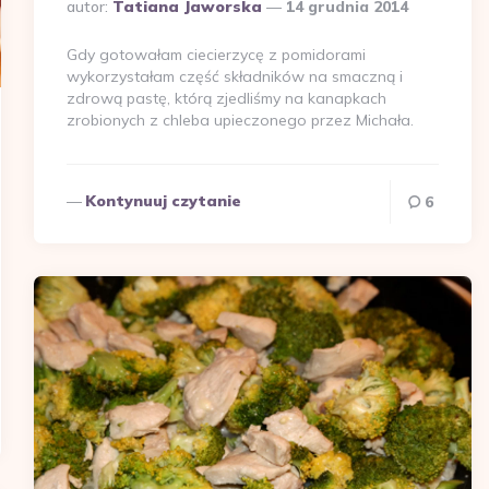
Dodane
autor:
Tatiana Jaworska
14 grudnia 2014
przez
Gdy gotowałam ciecierzycę z pomidorami
wykorzystałam część składników na smaczną i
zdrową pastę, którą zjedliśmy na kanapkach
zrobionych z chleba upieczonego przez Michała.
Kontynuuj czytanie
6