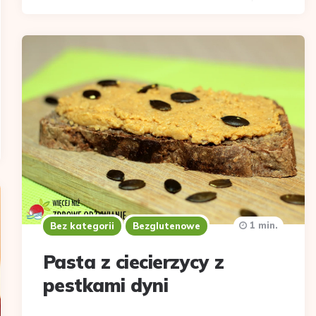
1 min.
Bez kategorii
Bezglutenowe
Pasta z ciecierzycy z
pestkami dyni