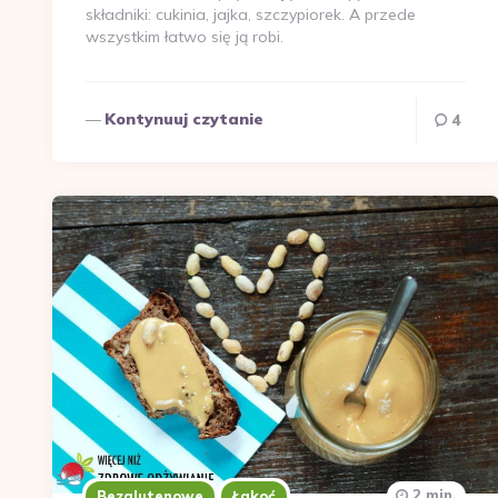
składniki: cukinia, jajka, szczypiorek. A przede
wszystkim łatwo się ją robi.
Kontynuuj czytanie
4
2 min.
Bezglutenowe
Łakoć