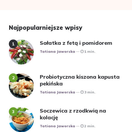
Najpopularniejsze wpisy
Sałatka z fetą i pomidorem
Posted
Tatiana Jaworska
1 min.
Probiotyczna kiszona kapusta
pekińska
Posted
Tatiana Jaworska
3 min.
Soczewica z rzodkwią na
kolację
Posted
Tatiana Jaworska
2 min.