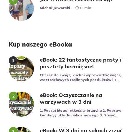
Posted
Michał Jaworski
15 min.
Kup naszego eBooka
eBook: 22 fantastyczne pasty i
pasztety bezmięsne!
Chcesz do swojej kuchni wprowadzić więcej
wartościowych roślinnych produktów i s...
eBook: Oczyszczanie na
warzywach w 3 dni
1. Poczuj błogą lekkość w brzuchu 2. Popraw
kondycję układu pokarmowego 3. Nasyć...
eBook: W 3 dni na sokach zrzuć