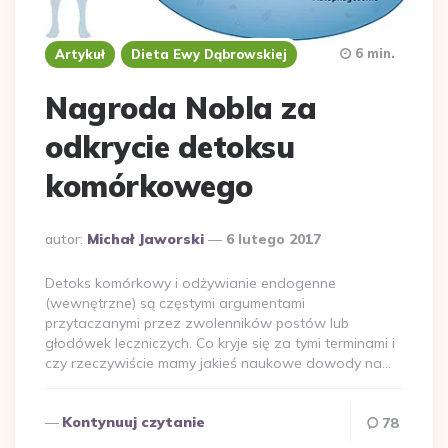
6 min.
Artykuł
Dieta Ewy Dąbrowskiej
Nagroda Nobla za
odkrycie detoksu
komórkowego
Dodane
autor:
Michał Jaworski
6 lutego 2017
przez
Detoks komórkowy i odżywianie endogenne
(wewnętrzne) są częstymi argumentami
przytaczanymi przez zwolenników postów lub
głodówek leczniczych. Co kryje się za tymi terminami i
czy rzeczywiście mamy jakieś naukowe dowody na…
Kontynuuj czytanie
78