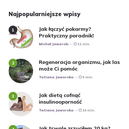
Najpopularniejsze wpisy
Jak łączyć pokarmy?
Praktyczny poradnik!
Posted
Michał Jaworski
11 min.
Regeneracja organizmu, jak las
może Ci pomóc
Posted
Tatiana Jaworska
6 min.
Jak dietą cofnąć
insulinooporność
Posted
Tatiana Jaworska
16 min.
Jak trwale zrzuciłem 20 kg?