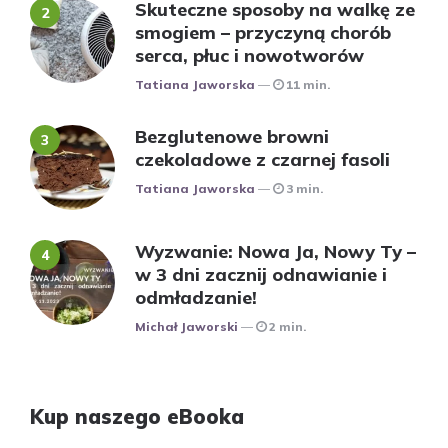
Skuteczne sposoby na walkę ze
smogiem – przyczyną chorób
serca, płuc i nowotworów
Posted
Tatiana Jaworska
11 min.
Bezglutenowe browni
czekoladowe z czarnej fasoli
Posted
Tatiana Jaworska
3 min.
Wyzwanie: Nowa Ja, Nowy Ty –
w 3 dni zacznij odnawianie i
odmładzanie!
Posted
Michał Jaworski
2 min.
Kup naszego eBooka