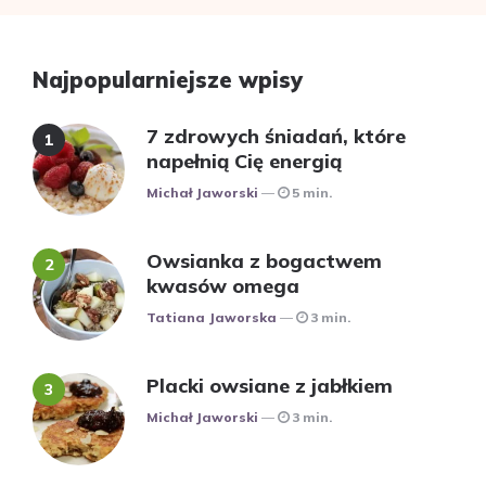
Najpopularniejsze wpisy
7 zdrowych śniadań, które
napełnią Cię energią
Posted
Michał Jaworski
5 min.
Owsianka z bogactwem
kwasów omega
Posted
Tatiana Jaworska
3 min.
Placki owsiane z jabłkiem
Posted
Michał Jaworski
3 min.