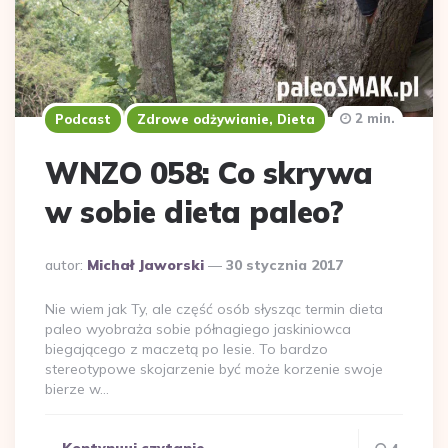
2 min.
Podcast
Zdrowe odżywianie, Dieta
WNZO 058: Co skrywa
w sobie dieta paleo?
Dodane
autor:
Michał Jaworski
30 stycznia 2017
przez
Nie wiem jak Ty, ale część osób słysząc termin dieta
paleo wyobraża sobie półnagiego jaskiniowca
biegającego z maczetą po lesie. To bardzo
stereotypowe skojarzenie być może korzenie swoje
bierze w…
Kontynuuj czytanie