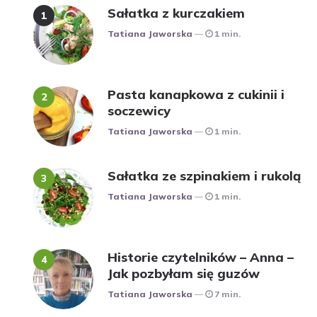
Sałatka z kurczakiem
Posted
Tatiana Jaworska
1 min.
Pasta kanapkowa z cukinii i
soczewicy
Posted
Tatiana Jaworska
1 min.
Sałatka ze szpinakiem i rukolą
Posted
Tatiana Jaworska
1 min.
Historie czytelników – Anna –
Jak pozbyłam się guzów
Posted
Tatiana Jaworska
7 min.