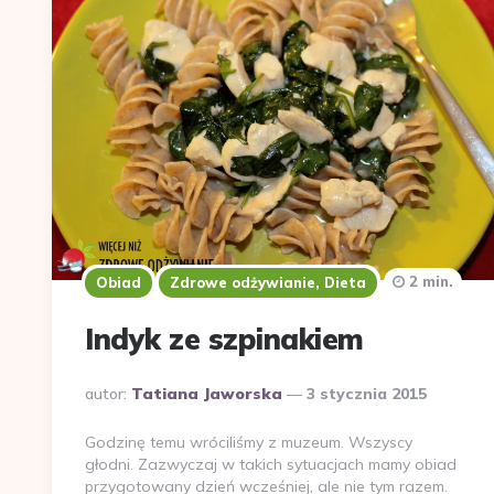
2 min.
Obiad
Zdrowe odżywianie, Dieta
Indyk ze szpinakiem
Dodane
autor:
Tatiana Jaworska
3 stycznia 2015
przez
Godzinę temu wróciliśmy z muzeum. Wszyscy
głodni. Zazwyczaj w takich sytuacjach mamy obiad
przygotowany dzień wcześniej, ale nie tym razem.