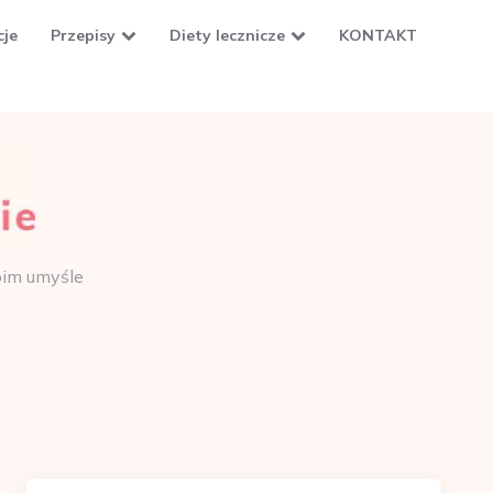
cje
Przepisy
Diety lecznicze
KONTAKT
oim umyśle