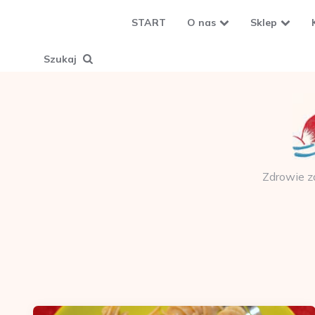
START
O nas
Sklep
Szukaj
Zdrowie z