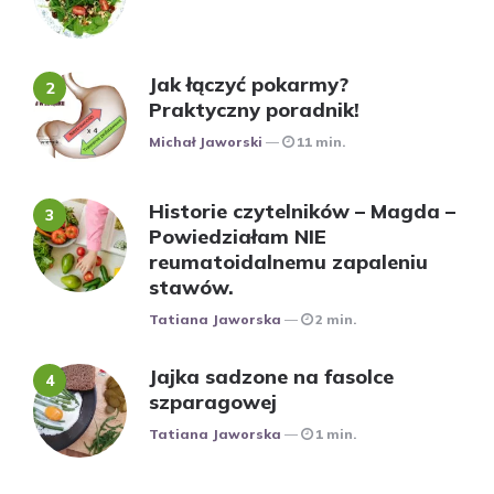
Jak łączyć pokarmy?
Praktyczny poradnik!
Posted
Michał Jaworski
11 min.
Historie czytelników – Magda –
Powiedziałam NIE
reumatoidalnemu zapaleniu
stawów.
Posted
Tatiana Jaworska
2 min.
Jajka sadzone na fasolce
szparagowej
Posted
Tatiana Jaworska
1 min.