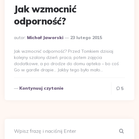
Jak wzmocnić
odporność?
Dodane
autor:
Michał Jaworski
23 lutego 2015
przez
Jak wzmocnić odporność? Przed Tomkiem dzisiaj
kolejny szalony dzień: praca, potem zajęcia
dodatkowe, a po drodze do domu apteka – bo coś
Go w gardle drapie… Jakby tego było mało…
Kontynuuj czytanie
5
Szuka