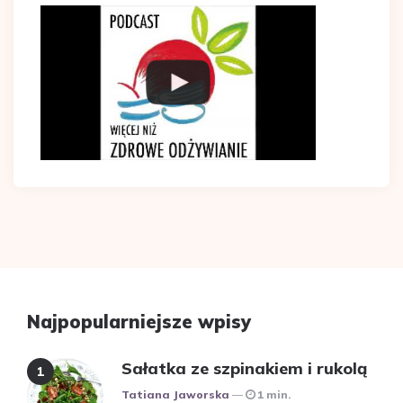
Najpopularniejsze wpisy
Sałatka ze szpinakiem i rukolą
Posted
Tatiana Jaworska
1 min.