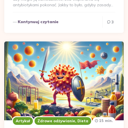
antybiotykami pokonać. Jakby to było, gdyby zasady…
Kontynuuj czytanie
3
15 min.
Artykuł
Zdrowe odżywianie, Dieta