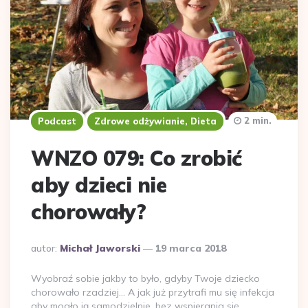
2 min.
Podcast
Zdrowe odżywianie, Dieta
WNZO 079: Co zrobić
aby dzieci nie
chorowały?
Dodane
autor:
Michał Jaworski
19 marca 2018
przez
Wyobraź sobie jakby to było, gdyby Twoje dziecko
chorowało rzadziej… A jak już przytrafi mu się infekcja
aby mogło ją samodzielnie, bez wspierania się