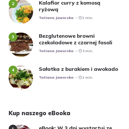
Kalafior curry z komosą
ryżową
Posted
Tatiana Jaworska
2 min.
Bezglutenowe browni
czekoladowe z czarnej fasoli
Posted
Tatiana Jaworska
3 min.
Sałatka z burakiem i awokado
Posted
Tatiana Jaworska
2 min.
Kup naszego eBooka
eBook: W 3 dni wystartuj ze