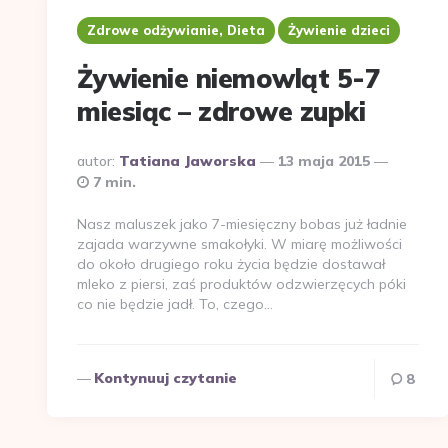
Zdrowe odżywianie, Dieta
Żywienie dzieci
Żywienie niemowląt 5-7
miesiąc – zdrowe zupki
Dodane
autor:
Tatiana Jaworska
13 maja 2015
przez
7 min.
Nasz maluszek jako 7-miesięczny bobas już ładnie
zajada warzywne smakołyki. W miarę możliwości
do około drugiego roku życia będzie dostawał
mleko z piersi, zaś produktów odzwierzęcych póki
co nie będzie jadł. To, czego…
Kontynuuj czytanie
8