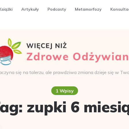
Książki
Artykuły
Podcasty
Metamorfozy
Konsulta
aczyna się na talerzu, ale prawdziwa zmiana dzieje się w Tw
1 Wpisy
ag:
zupki 6 miesi