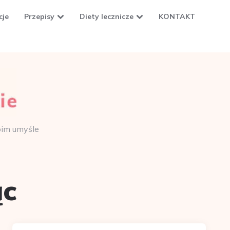
cje
Przepisy
Diety lecznicze
KONTAKT
oim umyśle
ąc