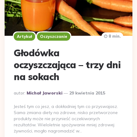
8 min.
Artykuł
Oczyszczanie
Głodówka
oczyszczająca – trzy dni
na sokach
Dodane
autor:
Michał Jaworski
29 kwietnia 2015
przez
Jesteś tym co jesz, a dokładniej tym co przyswajasz.
Sama zmiana diety na zdrowe, nisko przetworzone
produkty może nie przynieść oczekiwanych
rezultatów. Wieloletnie spożywanie mniej zdrowej
żywności, mogło nagromadzić w…