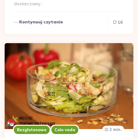
dostarczamy…
Kontynuuj czytanie
16
2 min.
Bezglutenowe
Colo vada