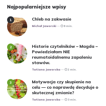
Najpopularniejsze wpisy
Chleb na zakwasie
Posted
Michał Jaworski
8 min.
Historie czytelników – Magda –
Powiedziałam NIE
reumatoidalnemu zapaleniu
stawów.
Posted
Tatiana Jaworska
2 min.
Motywacja czy skupienie na
celu — co naprawdę decyduje o
skutecznej zmianie?
Posted
Tatiana Jaworska
3 min.