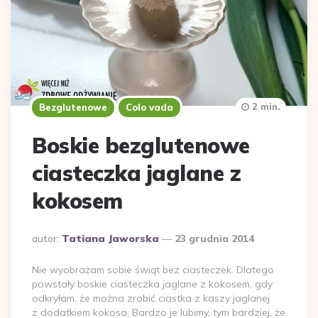
2 min.
Bezglutenowe
Colo vada
Boskie bezglutenowe
ciasteczka jaglane z
kokosem
Dodane
autor:
Tatiana Jaworska
23 grudnia 2014
przez
Nie wyobrażam sobie świąt bez ciasteczek. Dlatego
powstały boskie ciasteczka jaglane z kokosem, gdy
odkryłam, że można zrobić ciastka z kaszy jaglanej
z dodatkiem kokosa, Bardzo je lubimy, tym bardziej, że