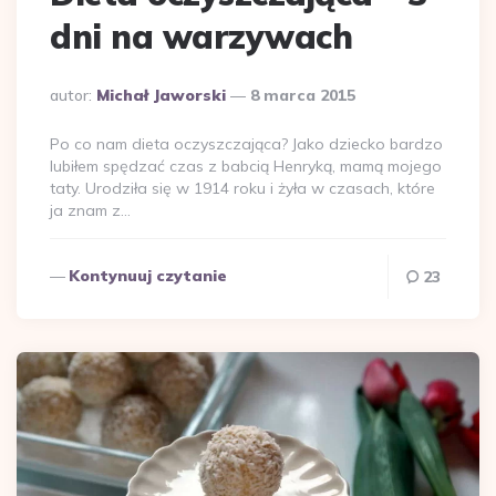
dni na warzywach
Dodane
autor:
Michał Jaworski
8 marca 2015
przez
Po co nam dieta oczyszczająca? Jako dziecko bardzo
lubiłem spędzać czas z babcią Henryką, mamą mojego
taty. Urodziła się w 1914 roku i żyła w czasach, które
ja znam z…
Kontynuuj czytanie
23