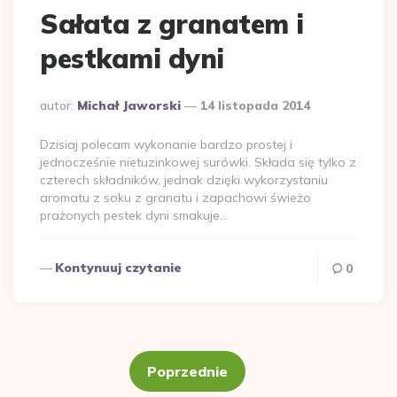
Sałata z granatem i
pestkami dyni
Dodane
autor:
Michał Jaworski
14 listopada 2014
przez
Dzisiaj polecam wykonanie bardzo prostej i
jednocześnie nietuzinkowej surówki. Składa się tylko z
czterech składników, jednak dzięki wykorzystaniu
aromatu z soku z granatu i zapachowi świeżo
prażonych pestek dyni smakuje…
Kontynuuj czytanie
0
Stronicowanie
wpisów
Poprzednie