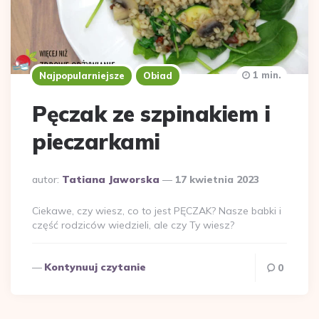
1 min.
Najpopularniejsze
Obiad
Pęczak ze szpinakiem i
pieczarkami
Dodane
autor:
Tatiana Jaworska
17 kwietnia 2023
przez
Ciekawe, czy wiesz, co to jest PĘCZAK? Nasze babki i
część rodziców wiedzieli, ale czy Ty wiesz?
Kontynuuj czytanie
0
Stronicowanie