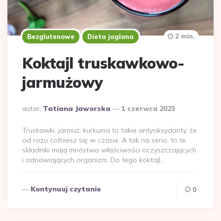
2 min.
Bezglutenowe
Dieta jaglana
Koktajl truskawkowo-
jarmużowy
Dodane
autor:
Tatiana Jaworska
1 czerwca 2023
przez
Truskawki, jarmuż, kurkuma to takie antyoksydanty, że
od razu cofniesz się w czasie. A tak na serio, to te
składniki mają mnóstwo właściwości oczyszczających
i odnawiających organizm. Do tego koktajl…
Kontynuuj czytanie
0