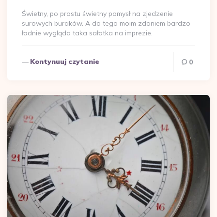
Świetny, po prostu świetny pomysł na zjedzenie
surowych buraków. A do tego moim zdaniem bardzo
ładnie wygląda taka sałatka na imprezie.
Kontynuuj czytanie
0