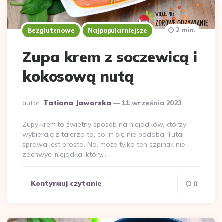
2 min.
Bezglutenowe
Najpopularniejsze
Zupa krem z soczewicą i
kokosową nutą
Dodane
autor:
Tatiana Jaworska
11 września 2023
przez
Zupy krem to świetny sposób na niejadków, którzy
wybierają z talerza to, co im się nie podoba. Tutaj
sprawa jest prosta. No, może tylko ten szpinak nie
zachwyci niejadka, który…
Kontynuuj czytanie
0