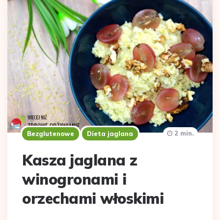
2 min.
Bezglutenowe
Dieta jaglana
Kasza jaglana z
winogronami i
orzechami włoskimi