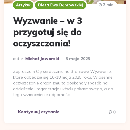
2 min.
Artykuł
Dieta Ewy Dąbrowskiej
Wyzwanie – w 3
przygotuj się do
oczyszczania!
Dodane
autor:
Michał Jaworski
5 maja 2025
przez
Zapraszam Cię serdecznie na 3-dniowe Wyzwanie,
które odbędzie się 16-18 maja 2025 roku. Wiosenne
oczyszczanie organizmu to doskonały sposób na
odciążenie i regenerację układu pokarmowego, a do
tego wzmocnienie odporności…
Kontynuuj czytanie
0