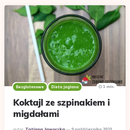
1 min.
Bezglutenowe
Dieta jaglana
Koktajl ze szpinakiem i
migdałami
Dodane
autor:
Tatiana Jaworska
9 października 2023