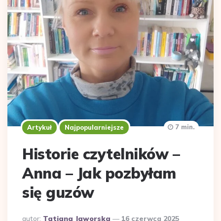
7 min.
Artykuł
Najpopularniejsze
Historie czytelników –
Anna – Jak pozbyłam
się guzów
Dodane
autor:
Tatiana Jaworska
16 czerwca 2025