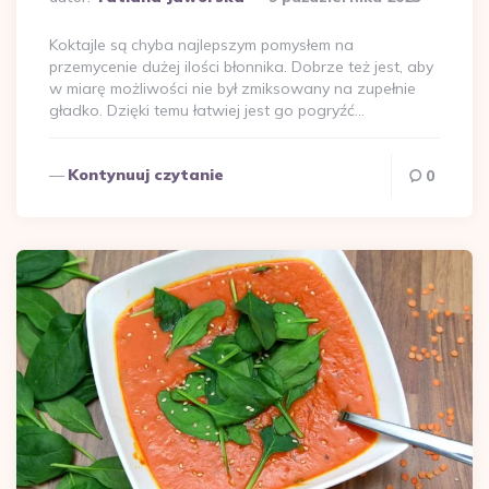
przez
Koktajle są chyba najlepszym pomysłem na
przemycenie dużej ilości błonnika. Dobrze też jest, aby
w miarę możliwości nie był zmiksowany na zupełnie
gładko. Dzięki temu łatwiej jest go pogryźć…
Kontynuuj czytanie
0