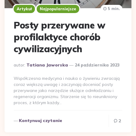
5 min.
Artykuł
Najpopularniejsze
Posty przerywane w
profilaktyce chorób
cywilizacyjnych
Dodane
autor:
Tatiana Jaworska
24 października 2023
przez
Współczesna medycyna i nauka o żywieniu zwracają
coraz większą uwagę i zaczynają doceniać posty
przerywane jako narzędzie służące odmładzaniu i
regeneracji organizmu. Starzenie się to nieunikniony
proces, z którym każdy…
Kontynuuj czytanie
2