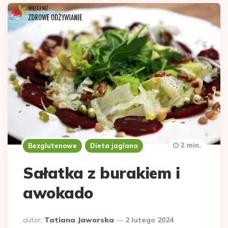
2 min.
Bezglutenowe
Dieta jaglana
Sałatka z burakiem i
awokado
Dodane
autor:
Tatiana Jaworska
2 lutego 2024
przez