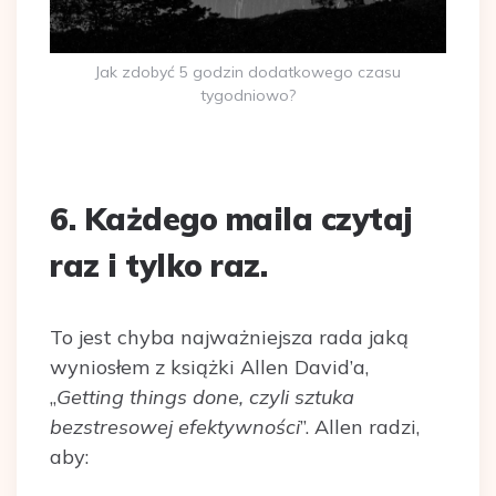
Jak zdobyć 5 godzin dodatkowego czasu
tygodniowo?
6. Każdego maila czytaj
raz i tylko raz
.
To jest chyba najważniejsza rada jaką
wyniosłem z książki Allen David’a,
„
Getting things done, czyli sztuka
bezstresowej efektywności
”. Allen radzi,
aby: