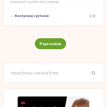
prażonych pestek dyni smakuje…
Kontynuuj czytanie
0
Stronicowanie
wpisów
Poprzednie
Szuka