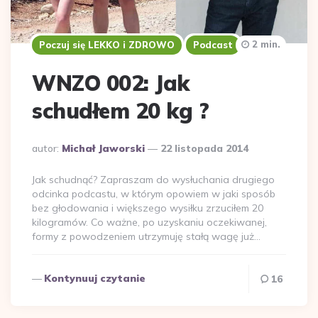
2 min.
Poczuj się LEKKO i ZDROWO
Podcast
WNZO 002: Jak
schudłem 20 kg ?
Dodane
autor:
Michał Jaworski
22 listopada 2014
przez
Jak schudnąć? Zapraszam do wysłuchania drugiego
odcinka podcastu, w którym opowiem w jaki sposób
bez głodowania i większego wysiłku zrzuciłem 20
kilogramów. Co ważne, po uzyskaniu oczekiwanej,
formy z powodzeniem utrzymuję stałą wagę już…
Kontynuuj czytanie
16