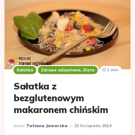
1 min.
Sałatka
Zdrowe odżywianie, Dieta
Sałatka z
bezglutenowym
makaronem chińskim
Dodane
autor:
Tatiana Jaworska
23 listopada 2014
przez