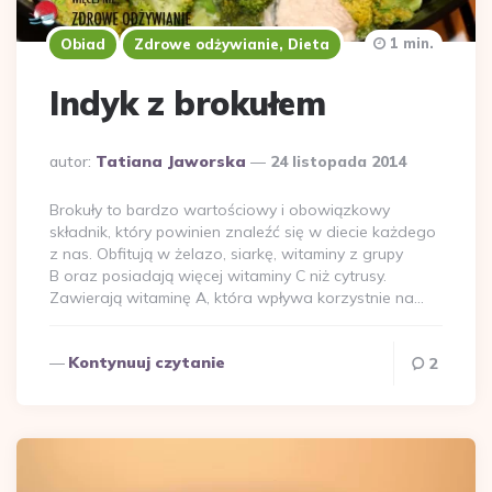
1 min.
Obiad
Zdrowe odżywianie, Dieta
Indyk z brokułem
Dodane
autor:
Tatiana Jaworska
24 listopada 2014
przez
Brokuły to bardzo wartościowy i obowiązkowy
składnik, który powinien znaleźć się w diecie każdego
z nas. Obfitują w żelazo, siarkę, witaminy z grupy
B oraz posiadają więcej witaminy C niż cytrusy.
Zawierają witaminę A, która wpływa korzystnie na…
Kontynuuj czytanie
2