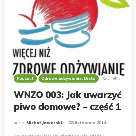
1 min.
Podcast
Zdrowe odżywianie, Dieta
WNZO 003: Jak uwarzyć
piwo domowe? – część 1
Dodane
autor:
Michał Jaworski
28 listopada 2014
przez