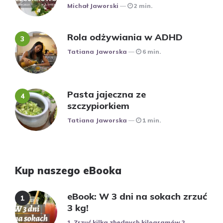
Posted
Michał Jaworski
2 min.
Rola odżywiania w ADHD
Posted
Tatiana Jaworska
6 min.
Pasta jajeczna ze
szczypiorkiem
Posted
Tatiana Jaworska
1 min.
Kup naszego eBooka
eBook: W 3 dni na sokach zrzuć
3 kg!
1. Zrzuć kilka zbędnych kilogramów 2.