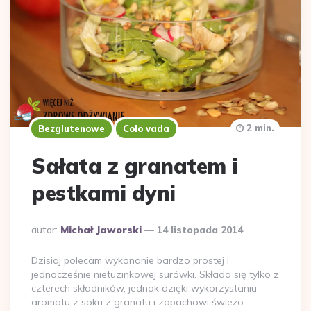
2 min.
Bezglutenowe
Colo vada
Sałata z granatem i
pestkami dyni
Dodane
autor:
Michał Jaworski
14 listopada 2014
przez
Dzisiaj polecam wykonanie bardzo prostej i
jednocześnie nietuzinkowej surówki. Składa się tylko z
czterech składników, jednak dzięki wykorzystaniu
aromatu z soku z granatu i zapachowi świeżo