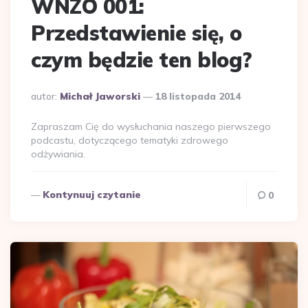
WNZO 001:
Przedstawienie się, o
czym będzie ten blog?
Dodane
autor:
Michał Jaworski
18 listopada 2014
przez
Zapraszam Cię do wysłuchania naszego pierwszego
podcastu, dotyczącego tematyki zdrowego
odżywiania.
Kontynuuj czytanie
0