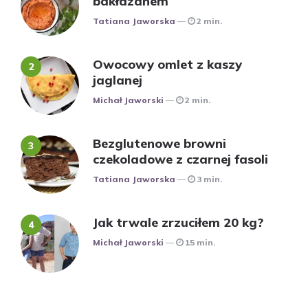
bakłażanem
Posted
Tatiana Jaworska
2 min.
Owocowy omlet z kaszy
jaglanej
Posted
Michał Jaworski
2 min.
Bezglutenowe browni
czekoladowe z czarnej fasoli
Posted
Tatiana Jaworska
3 min.
Jak trwale zrzuciłem 20 kg?
Posted
Michał Jaworski
15 min.