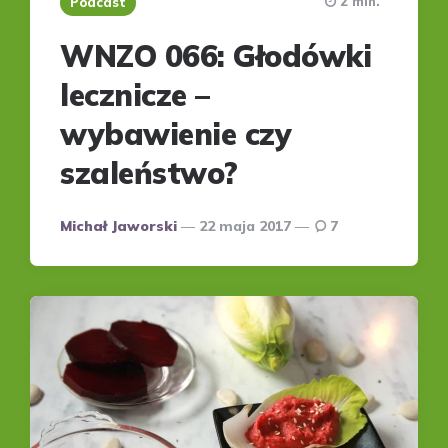
2 min.
Podcast
WNZO 066: Głodówki
lecznicze –
wybawienie czy
szaleństwo?
Posted
Michał Jaworski
22 maja 2017
7
by