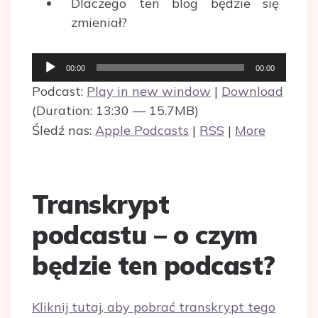
Dlaczego ten blog będzie się
zmieniał?
Odtwarzacz
00:00
00:00
plików
Podcast:
Play in new window
|
Download
dźwiękowych
(Duration: 13:30 — 15.7MB)
Śledź nas:
Apple Podcasts
|
RSS
|
More
Transkrypt
podcastu – o czym
będzie ten podcast?
Kliknij tutaj, aby pobrać transkrypt tego