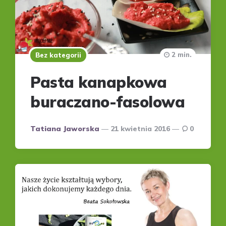
2 min.
Bez kategorii
Pasta kanapkowa
buraczano-fasolowa
Posted
Tatiana Jaworska
21 kwietnia 2016
0
by