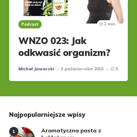
2 min.
Podcast
WNZO 023: Jak
odkwasić organizm?
Posted
Michał Jaworski
5 października 2015
0
by
Najpopularniejsze wpisy
Aromatyczna pasta z