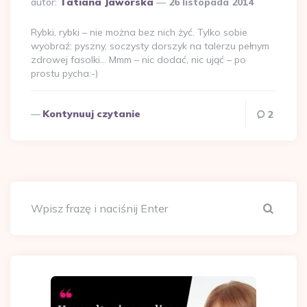
autor:
Tatiana Jaworska
26 listopada 2014
przez
Rybki, rybki – nie można bez nich żyć. Tylko sobie
wyobraź: pyszny, soczysty dorszyk na talerzu pełnym
zdrowej fasolki… Mmm – nic dodać, nic ująć – po
prostu pycha:-)
Kontynuuj czytanie
2
Szuka