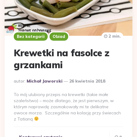
2 min.
Bez kategorii
Obiad
Krewetki na fasolce z
grzankami
Dodane
autor:
Michał Jaworski
26 kwietnia 2018
przez
To mój ulubiony przepis na krewetki (takie małe
szaleństwo) – może dlatego, że jest pierwszym, w
którym naprawdę zasmakowały mi te delikatne
owoce morza. Szczególnie na kolację przy świecach
z Tatianą
Kontynuuj czytanie