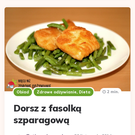
2 min.
Obiad
Zdrowe odżywianie, Dieta
Dorsz z fasolką
szparagową
Dodane