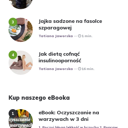
Jajka sadzone na fasolce
szparagowej
Posted
Tatiana Jaworska
1 min.
Jak dietą cofnąć
insulinooporność
Posted
Tatiana Jaworska
16 min.
Kup naszego eBooka
eBook: Oczyszczanie na
warzywach w 3 dni
1. Poczuj błogą lekkość w brzuchu 2. Popraw