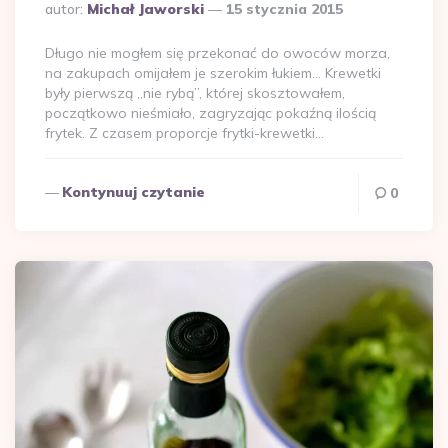
Dodane
autor:
Michał Jaworski
15 stycznia 2015
przez
Długo nie mogłem się przekonać do owoców morza,
na zakupach omijałem je szerokim łukiem… Krewetki
były pierwszą „nie rybą”, której skosztowałem,
początkowo nieśmiało, zagryzając pokaźną ilością
frytek. Z czasem proporcje frytki-krewetki…
Kontynuuj czytanie
0