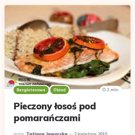
2 min.
Bezglutenowe
Obiad
Pieczony łosoś pod
pomarańczami
Dodane
autor:
Tatiana Jaworska
2 kwietnia 2015