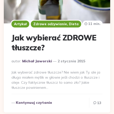
11 min.
Artykuł
Zdrowe odżywianie, Dieta
Jak wybierać ZDROWE
tłuszcze?
Dodane
autor:
Michał Jaworski
2 stycznia 2015
przez
Jak wybierać zdrowe tłuszcze? Nie wiem jak Ty, ale ja
długo miałem mętlik w głowie jeśli chodzi o tłuszcze i
oleje. Czy faktycznie tłuszcz to samo zło? Jakie
tłuszcze powinienem…
Kontynuuj czytanie
13