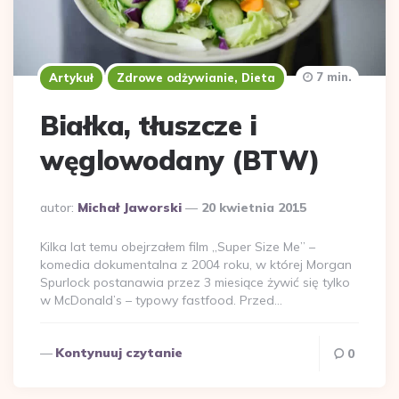
7 min.
Artykuł
Zdrowe odżywianie, Dieta
Białka, tłuszcze i
węglowodany (BTW)
Dodane
autor:
Michał Jaworski
20 kwietnia 2015
przez
Kilka lat temu obejrzałem film „Super Size Me” –
komedia dokumentalna z 2004 roku, w której Morgan
Spurlock postanawia przez 3 miesiące żywić się tylko
w McDonald’s – typowy fastfood. Przed…
Kontynuuj czytanie
0