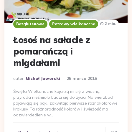
2 min.
Bezglutenowe
Potrawy wielkanocne
Łosoś na sałacie z
pomarańczą i
migdałami
Dodane
autor:
Michał Jaworski
25 marca 2015
przez
Święta Wielkanocne kojarzą mi się z wiosną,
przyroda nieśmiało budzi się do życia. Na wierzbach
pojawiają się pąki, zakwitają pierwsze różnokolorowe
krokusy. Ta różnorodność kolorów i świeżość ma
odzwierciedlenie w…