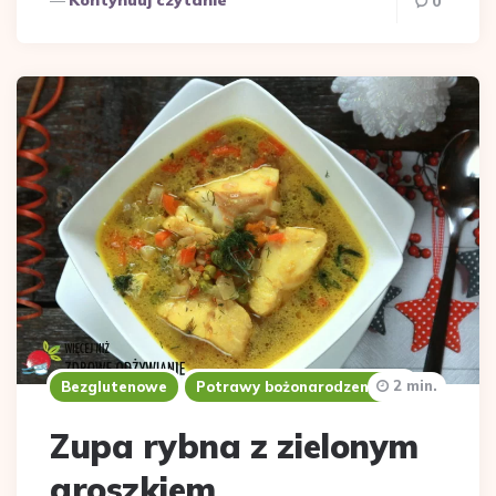
0
2 min.
Bezglutenowe
Potrawy bożonarodzeniowe
Zupa rybna z zielonym
groszkiem