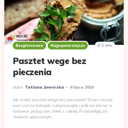
3 min.
Bezglutenowe
Najpopularniejsze
Pasztet wege bez
pieczenia
Dodane
autor:
Tatiana Jaworska
6 lipca 2016
przez
Jak zrobić pasztet wege bez pieczenia? Dzieci muszą
mieć coś na kanapki. Lubią kanapki i jeśli nie ma nic w
lodówce, jedzą sam chleb z sałatą. Przepadają za
chlebem upieczonym…