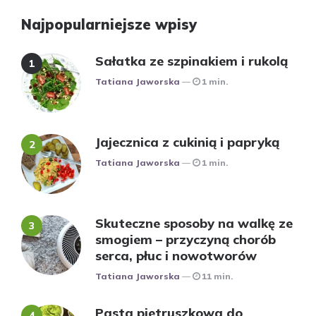
Najpopularniejsze wpisy
Sałatka ze szpinakiem i rukolą
Posted
Tatiana Jaworska
1 min.
Jajecznica z cukinią i papryką
Posted
Tatiana Jaworska
1 min.
Skuteczne sposoby na walkę ze
smogiem – przyczyną chorób
serca, płuc i nowotworów
Posted
Tatiana Jaworska
11 min.
Pasta pietruszkowa do