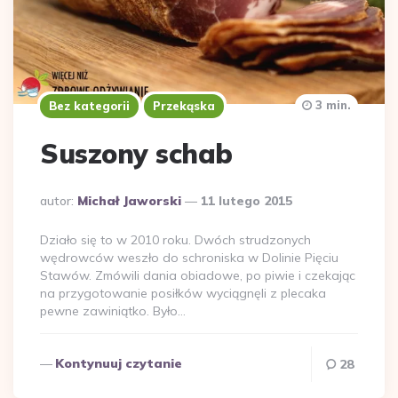
3 min.
Bez kategorii
Przekąska
Suszony schab
Dodane
autor:
Michał Jaworski
11 lutego 2015
przez
Działo się to w 2010 roku. Dwóch strudzonych
wędrowców weszło do schroniska w Dolinie Pięciu
Stawów. Zmówili dania obiadowe, po piwie i czekając
na przygotowanie posiłków wyciągnęli z plecaka
pewne zawiniątko. Było…
Kontynuuj czytanie
28