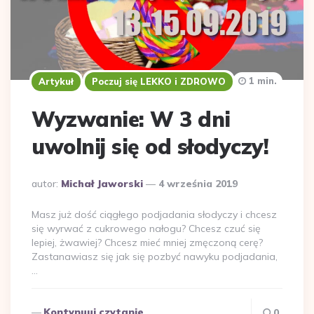
1 min.
Artykuł
Poczuj się LEKKO i ZDROWO
Wyzwanie: W 3 dni
uwolnij się od słodyczy!
Dodane
autor:
Michał Jaworski
4 września 2019
przez
Masz już dość ciągłego podjadania słodyczy i chcesz
się wyrwać z cukrowego nałogu? Chcesz czuć się
lepiej, żwawiej? Chcesz mieć mniej zmęczoną cerę?
Zastanawiasz się jak się pozbyć nawyku podjadania,
…
Kontynuuj czytanie
0