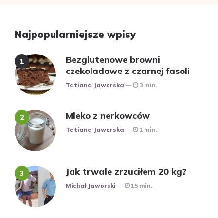
Najpopularniejsze wpisy
Bezglutenowe browni
czekoladowe z czarnej fasoli
Posted
Tatiana Jaworska
3 min.
Mleko z nerkowców
Posted
Tatiana Jaworska
1 min.
Jak trwale zrzuciłem 20 kg?
Posted
Michał Jaworski
15 min.