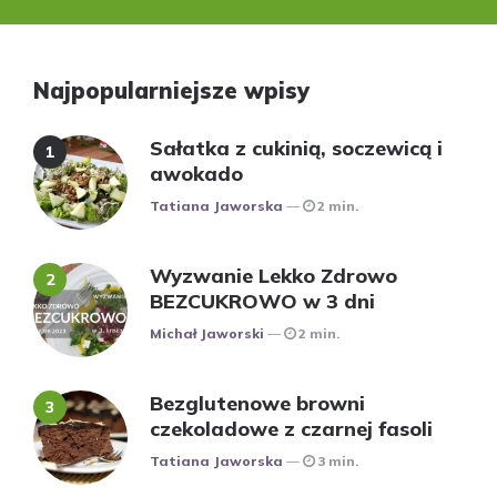
Najpopularniejsze wpisy
Sałatka z cukinią, soczewicą i
awokado
Posted
Tatiana Jaworska
2 min.
Wyzwanie Lekko Zdrowo
BEZCUKROWO w 3 dni
Posted
Michał Jaworski
2 min.
Bezglutenowe browni
czekoladowe z czarnej fasoli
Posted
Tatiana Jaworska
3 min.