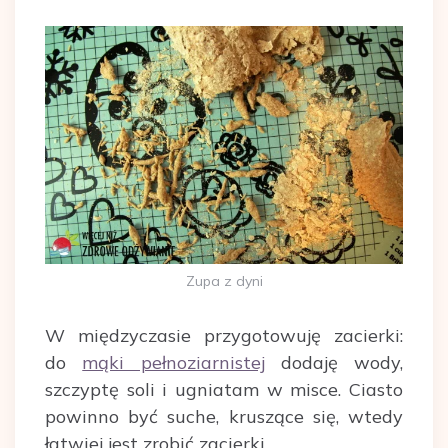
Zupa z dyni
W międzyczasie przygotowuję zacierki:
do
mąki pełnoziarnistej
dodaję wody,
szczyptę soli i ugniatam w misce. Ciasto
powinno być suche, kruszące się, wtedy
łatwiej jest zrobić zacierki.