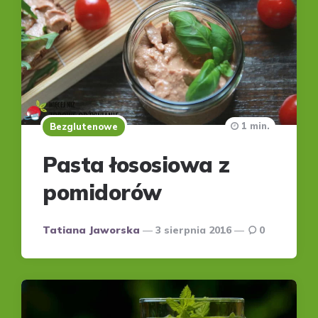
1 min.
Bezglutenowe
Pasta łososiowa z
pomidorów
Posted
Tatiana Jaworska
3 sierpnia 2016
0
by