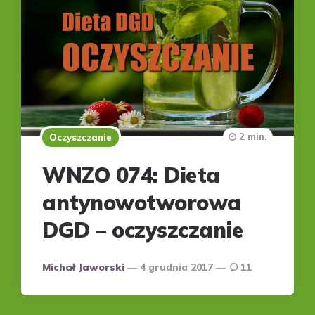
2 min.
Oczyszczanie
WNZO 074: Dieta
antynowotworowa
DGD – oczyszczanie
Posted
Michał Jaworski
4 grudnia 2017
11
by