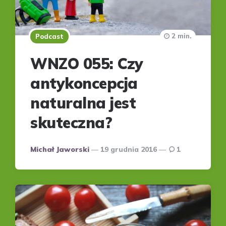
2 min.
Podcast
WNZO 055: Czy
antykoncepcja
naturalna jest
skuteczna?
Posted
Michał Jaworski
19 grudnia 2016
1
by