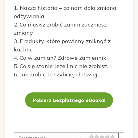
1. Nasza historia – co nam dała zmiana
odżywiania.
2. Co musisz zrobić zanim zaczniesz
zmiany.
3. Produkty, które powinny zniknąć z
kuchni.
4. Co w zamian? Zdrowe zamienniki.
5. Co się stanie, jeżeli nic nie zrobisz.
6. Jak zrobić to szybciej i łatwiej.
Pobierz bezpłatnego eBooka!
Rating
1 star
2 stars
3 stars
4 stars
5 stars
Streszczenie