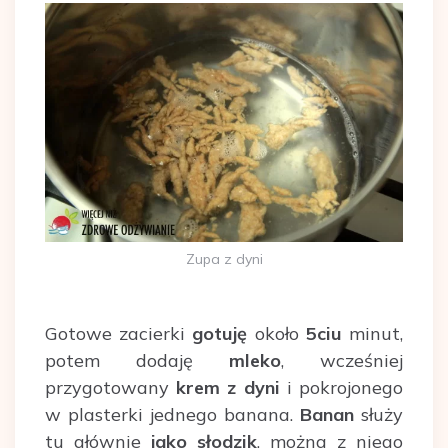
Zupa z dyni
Gotowe zacierki
gotuję
około
5ciu
minut,
potem dodaję
mleko
, wcześniej
przygotowany
krem z dyni
i pokrojonego
w plasterki jednego banana.
Banan
służy
tu głównie
jako słodzik
, można z niego