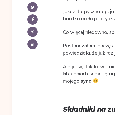
Jakaż to pyszna opcja
bardzo mało pracy
i s
Co więcej niedawno, sp
Postanowiłam poczęs
powiedziała, że już raz 
Ale ja się tak łatwo
ni
kilku dniach sama ją
ug
mojego
syna
Składniki na z