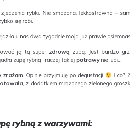
 zjedzenia rybki. Nie smażona, lekkostrawna – s
zybko się robi.
ędziła u nas dwa tygodnie moja już prawie osiemna
tować ją tą super
zdrową
zupą. Jest bardzo gr
jadła zupę rybną i raczej takiej
potrawy
nie lubi…
e zrażam
. Opinie przyjmuję po degustacji
I co? 
otowała
, z dodatkiem mrożonego zielonego groszk
upę rybną z warzywami: