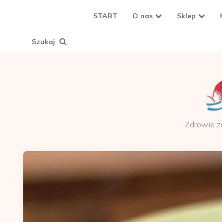
START
O nas
Sklep
Szukaj
Zdrowie z