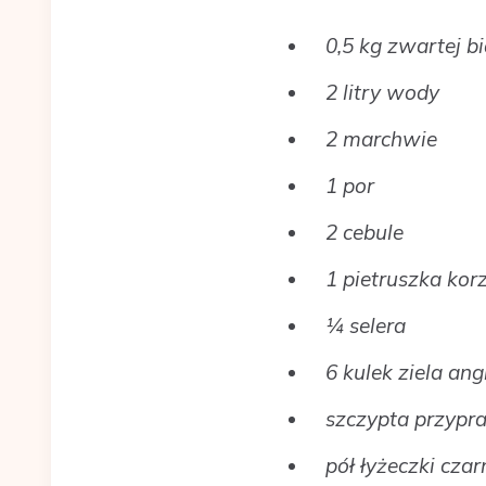
0,5 kg zwartej b
2 litry wody
2 marchwie
1 por
2 cebule
1 pietruszka kor
¼ selera
6 kulek ziela ang
szczypta przypraw
pół łyżeczki czar