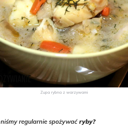
Zupa rybna z warzywami
niśmy regularnie spożywać
ryby?