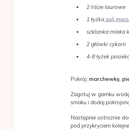
2 liście laurowe
1 łyżka
soli mors
szklanka mleka
2 główki cykorii
4-8 łyżek posie
Pokrój:
marchewkę
,
pi
Zagotuj w garnku wod
smaku i dodaj pokrojo
Następnie ostrożnie d
pod przykryciem kolejne