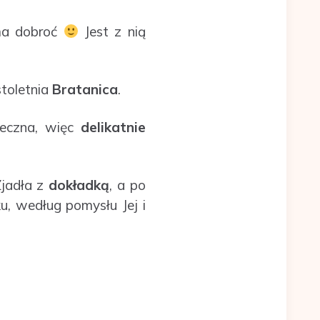
ama dobroć
Jest z nią
stoletnia
Bratanica
.
zeczna, więc
delikatnie
Zjadła z
dokładką
, a po
u, według pomysłu Jej i