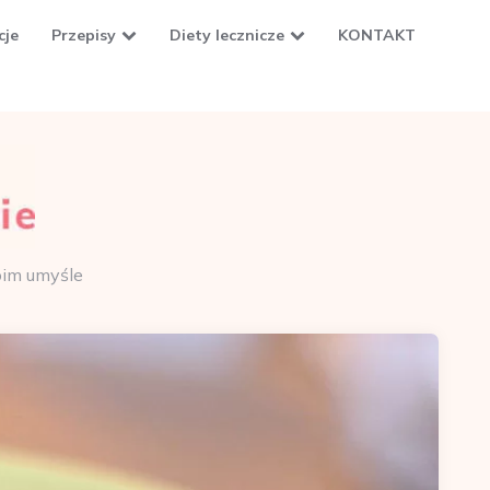
cje
Przepisy
Diety lecznicze
KONTAKT
oim umyśle