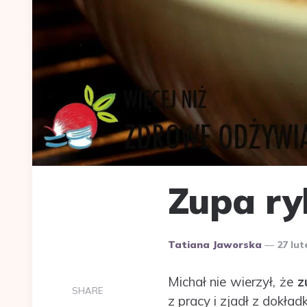
Zupa r
Dodane
Tatiana Jaworska
27 lu
przez
Michał nie wierzył, że
z
SHARE
z pracy i zjadł z dokład