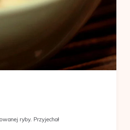
i
towanej ryby. Przyjechał