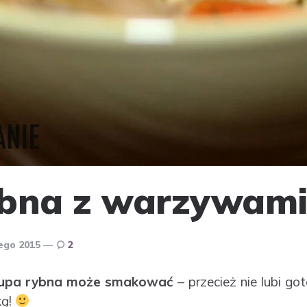
ybna z warzywam
tego 2015
2
upa rybna może smakować
– przecież nie lubi go
ką!