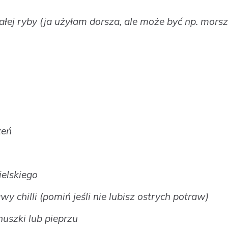
iałej ryby (ja użyłam dorsza, ale może być np. mors
zeń
ielskiego
y chilli (pomiń jeśli nie lubisz ostrych potraw)
nuszki lub pieprzu