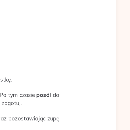
stkę.
 Po tym czasie
posól
do
 zagotuj.
 gaz pozostawiając zupę