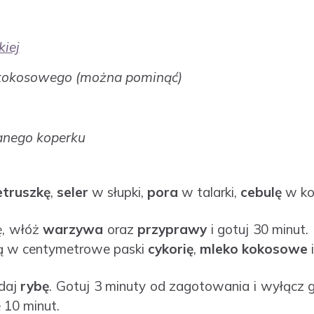
kiej
 kokosowego (można pominąć)
kanego koperku
etruszkę
,
seler
w słupki,
pora
w talarki,
cebulę
w ko
ę, włóż
warzywa
oraz
przyprawy
i gotuj 30 minut.
ną w centymetrowe paski
cykorię
,
mleko
kokosowe
i
odaj
rybę
. Gotuj 3 minuty od zagotowania i wyłącz
 10 minut.