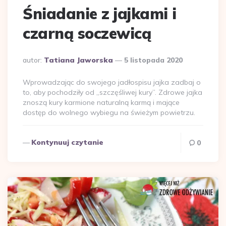
Śniadanie z jajkami i
czarną soczewicą
Dodane
autor:
Tatiana Jaworska
5 listopada 2020
przez
Wprowadzając do swojego jadłospisu jajka zadbaj o
to, aby pochodziły od „szczęśliwej kury”. Zdrowe jajka
znoszą kury karmione naturalną karmą i mające
dostęp do wolnego wybiegu na świeżym powietrzu.
Kontynuuj czytanie
0