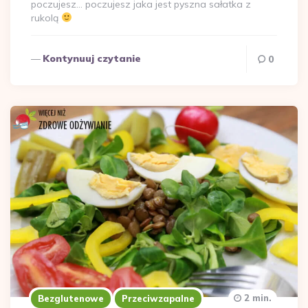
poczujesz… poczujesz jaka jest pyszna sałatka z
rukolą
Kontynuuj czytanie
0
2 min.
Bezglutenowe
Przeciwzapalne