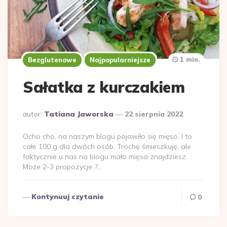
1 min.
Bezglutenowe
Najpopularniejsze
Sałatka z kurczakiem
Dodane
autor:
Tatiana Jaworska
22 sierpnia 2022
przez
Ocho cho, na naszym blogu pojawiło się mięso. I to
całe 100 g dla dwóch osób. Trochę śmieszkuję, ale
faktycznie u nas na blogu mało mięsa znajdziesz.
Może 2-3 propozycje..?…
Kontynuuj czytanie
0