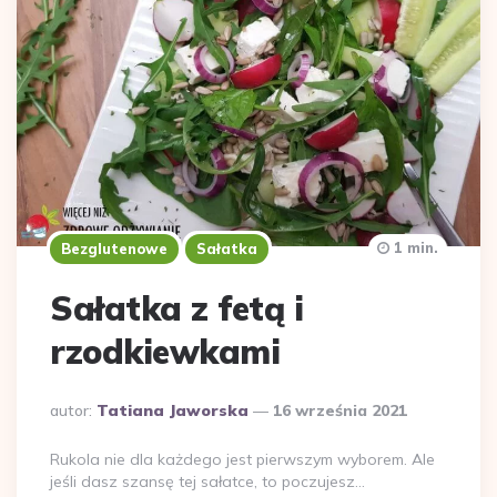
1 min.
Bezglutenowe
Sałatka
Sałatka z fetą i
rzodkiewkami
Dodane
autor:
Tatiana Jaworska
16 września 2021
przez
Rukola nie dla każdego jest pierwszym wyborem. Ale
jeśli dasz szansę tej sałatce, to poczujesz…