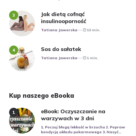
Jak dietą cofnąć
insulinooporność
Posted
Tatiana Jaworska
16 min.
Sos do sałatek
Posted
Tatiana Jaworska
1 min.
Kup naszego eBooka
eBook: Oczyszczanie na
warzywach w 3 dni
1. Poczuj błogą lekkość w brzuchu 2. Popraw
kondycję układu pokarmowego 3. Nasyć...