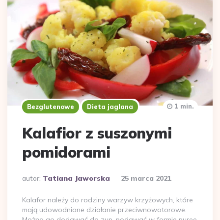
1 min.
Bezglutenowe
Dieta jaglana
Kalafior z suszonymi
pomidorami
Dodane
autor:
Tatiana Jaworska
25 marca 2021
przez
Kalafor należy do rodziny warzyw krzyżowych, które
mają udowodnione działanie przeciwnowotorowe.
Można go dodawać do zup, podawać w formie puree