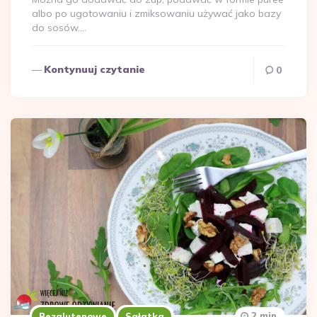
albo po ugotowaniu i zmiksowaniu używać jako bazy
do sosów….
Kontynuuj czytanie
0
2 min.
Bezglutenowe
Sałatka