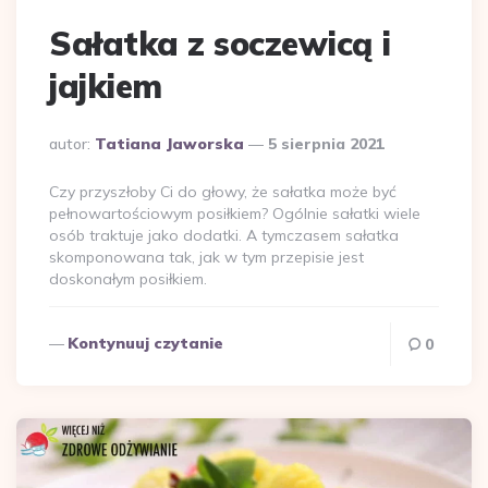
Sałatka z soczewicą i
jajkiem
Dodane
autor:
Tatiana Jaworska
5 sierpnia 2021
przez
Czy przyszłoby Ci do głowy, że sałatka może być
pełnowartościowym posiłkiem? Ogólnie sałatki wiele
osób traktuje jako dodatki. A tymczasem sałatka
skomponowana tak, jak w tym przepisie jest
doskonałym posiłkiem.
Kontynuuj czytanie
0