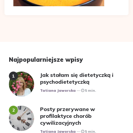
Najpopularniejsze wpisy
Jak stałam się dietetyczką i
psychodietetyczką
Posted
Tatiana Jaworska
5 min.
Posty przerywane w
profilaktyce chorób
cywilizacyjnych
Posted
Tatiana Jaworska
5 min.