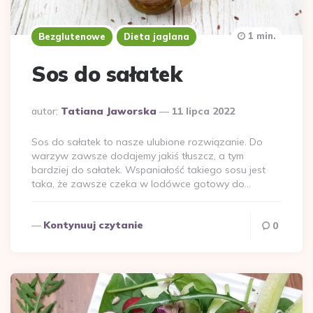
1 min.
Bezglutenowe
Dieta jaglana
Sos do sałatek
Dodane
autor:
Tatiana Jaworska
11 lipca 2022
przez
Sos do sałatek to nasze ulubione rozwiązanie. Do
warzyw zawsze dodajemy jakiś tłuszcz, a tym
bardziej do sałatek. Wspaniałość takiego sosu jest
taka, że zawsze czeka w lodówce gotowy do…
Kontynuuj czytanie
0