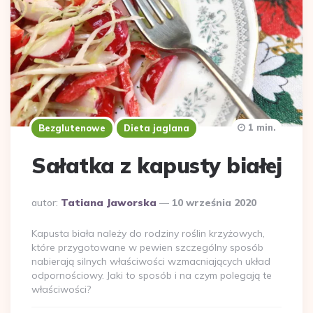
1 min.
Bezglutenowe
Dieta jaglana
Sałatka z kapusty białej
Dodane
autor:
Tatiana Jaworska
10 września 2020
przez
Kapusta biała należy do rodziny roślin krzyżowych,
które przygotowane w pewien szczególny sposób
nabierają silnych właściwości wzmacniających układ
odpornościowy. Jaki to sposób i na czym polegają te
właściwości?