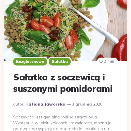
2 min.
Bezglutenowe
Sałatka
Sałatka z soczewicą i
suszonymi pomidorami
Dodane
autor:
Tatiana Jaworska
3 grudnia 2020
przez
Soczewica jest genialną rośliną strączkową.
Występuje w wielu kolorach i rozmiarach, można ją
gotować na sypko jako dodatek do sałatki lub na