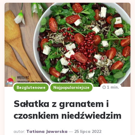
1 min.
Bezglutenowe
Najpopularniejsze
Sałatka z granatem i
czosnkiem niedźwiedzim
Dodane
autor:
Tatiana Jaworska
25 lipca 2022