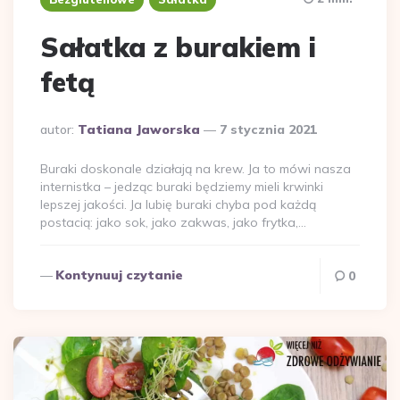
Sałatka z burakiem i
fetą
Dodane
autor:
Tatiana Jaworska
7 stycznia 2021
przez
Buraki doskonale działają na krew. Ja to mówi nasza
internistka – jedząc buraki będziemy mieli krwinki
lepszej jakości. Ja lubię buraki chyba pod każdą
postacią: jako sok, jako zakwas, jako frytka,…
Kontynuuj czytanie
0