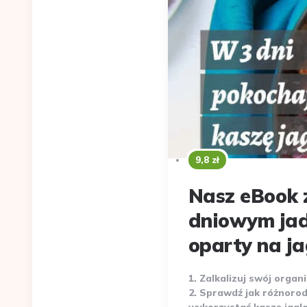
9,8 zł
Nasz eBook 
dniowym jad
oparty na ja
1. Zalkalizuj swój organ
2. Sprawdź jak różnoro