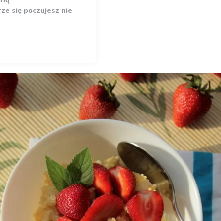
aną
rze się poczujesz nie