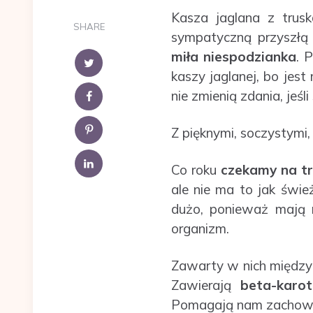
Kasza jaglana z trus
SHARE
sympatyczną przyszłą
miła niespodzianka
. 
kaszy jaglanej, bo jest
nie zmienią zdania, jeśli
Z pięknymi, soczystymi
Co roku
czekamy na tr
ale nie ma to jak świe
dużo, ponieważ mają m
organizm.
Zawarty w nich między
Zawierają
beta-karo
Pomagają nam zachować 