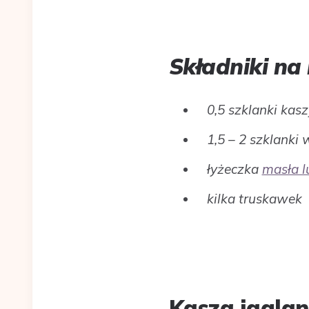
Składniki na
0,5 szklanki kasz
1,5 – 2 szklanki
łyżeczka
masła l
kilka truskawek
Kasza jagla