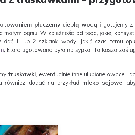
gotowaniem płuczemy ciepłą wodą
i gotujemy z 
 małym ogniu. W zależności od tego, jakiej konsyst
 dać 1 lub 2 szklanki wody. Jakiś czas temu op
em
, która ugotowana była na sypko. Ta kasza zaś 
emy
truskawki
, ewentualnie inne ulubione owoce i g
na również dodać na przykład
mleko sojowe
, ab