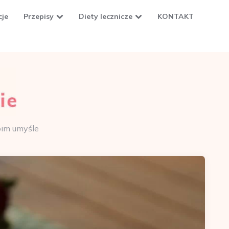
cje
Przepisy
Diety lecznicze
KONTAKT
oim umyśle