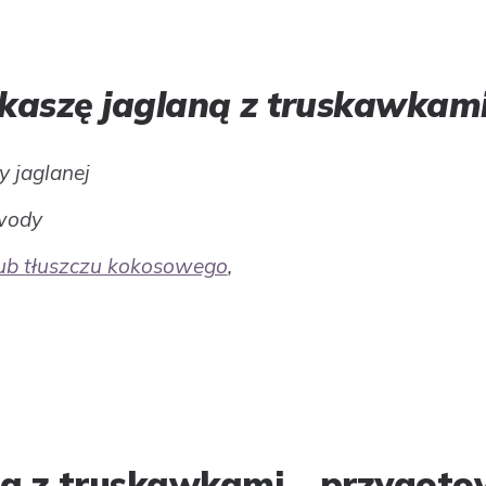
 kaszę jaglaną z truskawkami
y jaglanej
 wody
ub tłuszczu kokosowego
,
na z truskawkami – przygoto