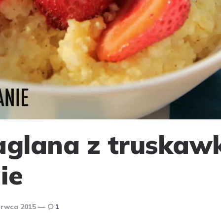
aglana z truskaw
ie
erwca 2015
1