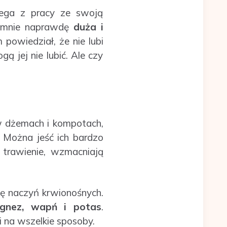
lega z pracy ze swoją
a mnie naprawdę
duża i
powiedział, że nie lubi
ą jej nie lubić. Ale czy
w dżemach i kompotach,
 Można jeść ich bardzo
 trawienie, wzmacniają
naczyń krwionośnych.
agnez, wapń i potas
.
 na wszelkie sposoby.