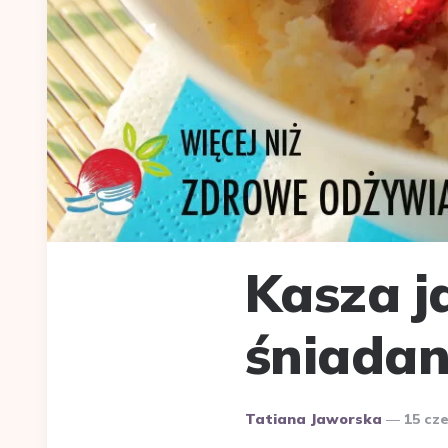
Kasza j
śniadan
Dodane
Tatiana Jaworska
15 cz
przez