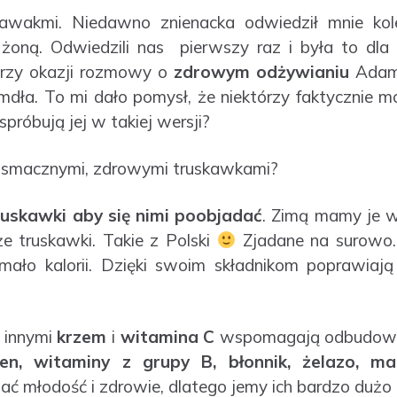
kawakmi. Niedawno znienacka odwiedził mnie ko
 żoną. Odwiedzili nas pierwszy raz i była to dl
Przy okazji rozmowy o
zdrowym odżywianiu
Adam 
 mdła. To mi dało pomysł, że niektórzy faktycznie mog
 spróbują jej w takiej wersji?
, smacznymi, zdrowymi truskawkami?
uskawki aby się nimi poobjadać
. Zimą mamy je 
że truskawki. Takie z Polski
Zjadane na surowo.
ało kalorii. Dzięki swoim składnikom poprawiają
 innymi
krzem
i
witamina C
wspomagają odbudowę 
ten, witaminy z grupy B, błonnik, żelazo, m
młodość i zdrowie, dlatego jemy ich bardzo dużo i