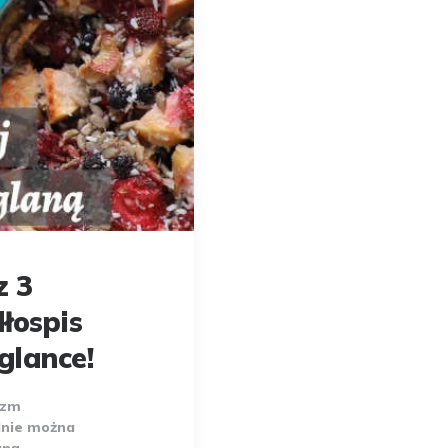
z 3
łospis
glance!
izm
dnie można