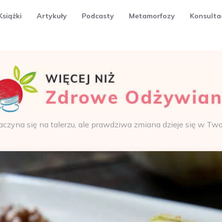
Książki
Artykuły
Podcasty
Metamorfozy
Konsulta
aczyna się na talerzu, ale prawdziwa zmiana dzieje się w Tw