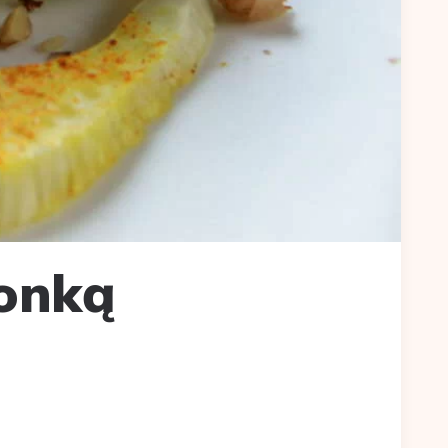
zonką