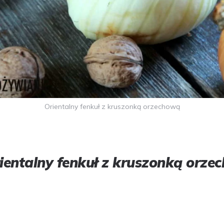
Orientalny fenkuł z kruszonką orzechową
rientalny fenkuł z kruszonką orze