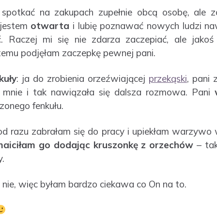
 spotkać na zakupach zupełnie obcą osobę, ale z
 jestem
otwarta
i lubię poznawać nowych ludzi na
ć. Raczej mi się nie zdarza zaczepiać, ale jak
s temu podjęłam zaczepkę pewnej pani.
kuły
: ja do zrobienia orzeźwiającej
przekąski
, pani
a mnie i tak nawiązała się dalsza rozmowa. Pani
zonego fenkułu.
 razu zabrałam się do pracy i upiekłam warzywo w
aiciłam go dodając kruszonkę z orzechów
– tak
.
ał nie, więc byłam bardzo ciekawa co On na to.