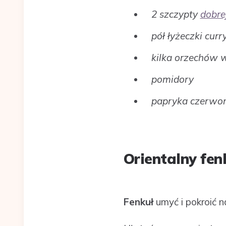
2 szczypty
dobrej
pół łyżeczki curr
kilka orzechów 
pomidory
papryka czerwo
Orientalny fen
Fenkuł
umyć i pokroić na