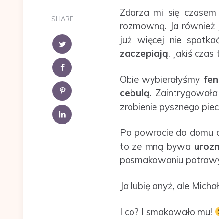
Zdarza mi się czasem
SHARE
rozmowną. Ja również
już więcej nie spotka
zaczepiają
. Jakiś cza
Obie wybierałyśmy
fen
cebulą
. Zaintrygował
zrobienie pysznego piec
Po powrocie do domu od
to ze mną bywa
urozm
posmakowaniu potrawy
Ja lubię anyż, ale Mich
I co? I smakowało mu!