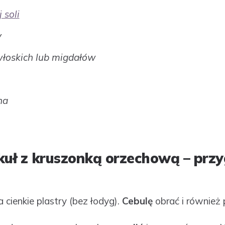
 soli
y
włoskich lub migdałów
na
kuł z kruszonką orzechową – prz
 cienkie plastry (bez łodyg).
Cebulę
obrać i również p