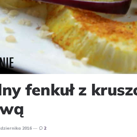
lny fenkuł z krus
ową
ździernika 2016
2