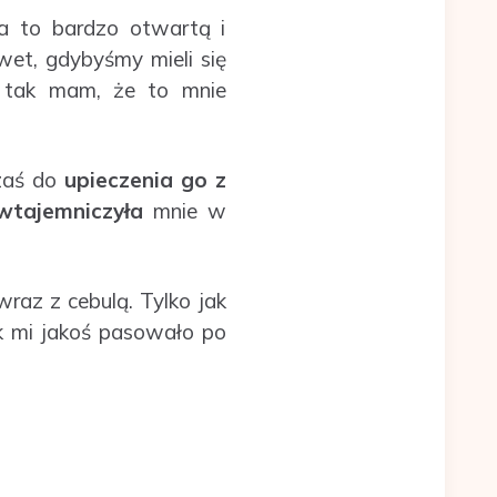
a to bardzo otwartą i
wet, gdybyśmy mieli się
oś tak mam, że to mnie
 zaś do
upieczenia go z
wtajemniczyła
mnie w
raz z cebulą. Tylko jak
 mi jakoś pasowało po