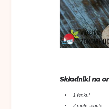
Składniki na o
1 fenkuł
2 małe cebule