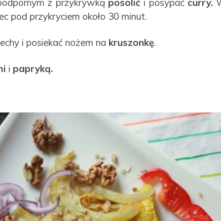
roodpornym z przykrywką
posolić
i posypać
curry.
W
piec pod przykryciem około 30 minut.
echy i posiekać nożem na
kruszonkę
.
mi
i
papryką.