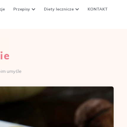
cje
Przepisy
Diety lecznicze
KONTAKT
oim umyśle