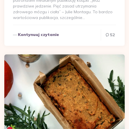
patronatem medialnym publikację książki „Jedz
prawdziwe jedzenie. Pięć zasad utrzymania
zdrowego mózgu i ciała” – Julie Montagu. To bardzo
wartościowa publikacja, szczególnie…
Kontynuuj czytanie
52