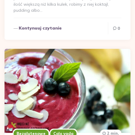
ilość większą niż kilka kulek, robimy z niej koktajl,
pudding albo…
Kontynuuj czytanie
0
2 min.
Bezglutenowe
Colo vada