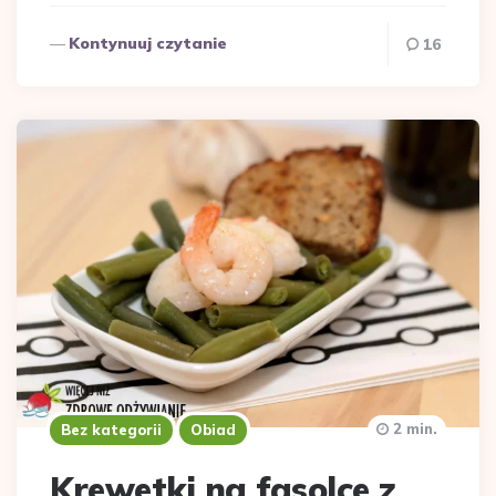
Kontynuuj czytanie
16
2 min.
Bez kategorii
Obiad
Krewetki na fasolce z