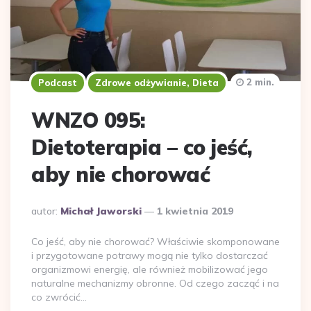
2 min.
Podcast
Zdrowe odżywianie, Dieta
WNZO 095:
Dietoterapia – co jeść,
aby nie chorować
Dodane
autor:
Michał Jaworski
1 kwietnia 2019
przez
Co jeść, aby nie chorować? Właściwie skomponowane
i przygotowane potrawy mogą nie tylko dostarczać
organizmowi energię, ale również mobilizować jego
naturalne mechanizmy obronne. Od czego zacząć i na
co zwrócić…