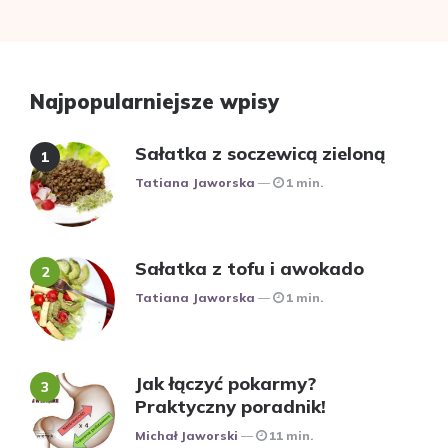
Najpopularniejsze wpisy
Sałatka z soczewicą zieloną
Posted
Tatiana Jaworska
1 min.
Sałatka z tofu i awokado
Posted
Tatiana Jaworska
1 min.
Jak łączyć pokarmy?
Praktyczny poradnik!
Posted
Michał Jaworski
11 min.