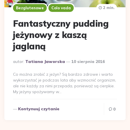
2 min.
Bezglutenowe
Colo vada
Fantastyczny pudding
jeżynowy z kaszą
jaglaną
Dodane
autor:
Tatiana Jaworska
10 sierpnia 2016
przez
Co można zrobić z jeżyn? Są bardzo zdrowe i warto
wykorzystać je podczas lata aby wzmocnić organizm,
ale nie każdy za nimi przepada, ponieważ są cierpkie.
My jeżyny spożywamy w…
Kontynuuj czytanie
0
Stronicowanie