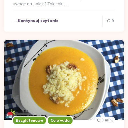
uwagę na… oleje? Tak, tak –…
Kontynuuj czytanie
8
3 min.
Bezglutenowe
Colo vada