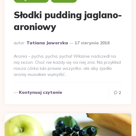
Słodki pudding jaglano-
aroniowy
Dodane
autor:
Tatiana Jaworska
17 sierpnia 2016
przez
Aronia – pycha, pycha, pycha! Właśnie nadszedł na
nią sezon. Choć nie każdy się na niej zna. Na przykład
nasza córka lubi prawie wszystko, ale aby zjadła
aronię musiałam wymyślić…
Kontynuuj czytanie
2