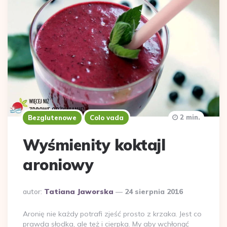
2 min.
Bezglutenowe
Colo vada
Wyśmienity koktajl
aroniowy
Dodane
autor:
Tatiana Jaworska
24 sierpnia 2016
przez
Aronię nie każdy potrafi zjeść prosto z krzaka. Jest co
prawda słodka, ale też i cierpka. My aby wchłonąć