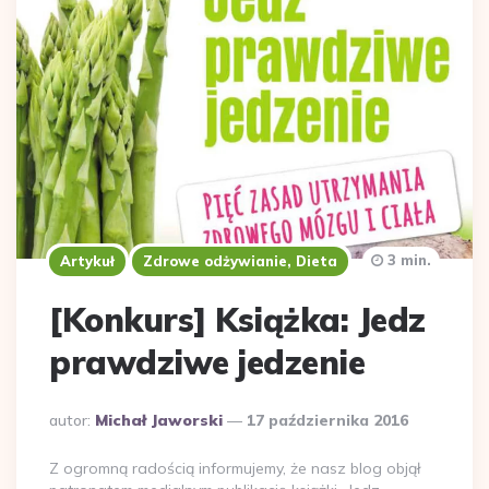
3 min.
Artykuł
Zdrowe odżywianie, Dieta
[Konkurs] Książka: Jedz
prawdziwe jedzenie
Dodane
autor:
Michał Jaworski
17 października 2016
przez
Z ogromną radością informujemy, że nasz blog objął