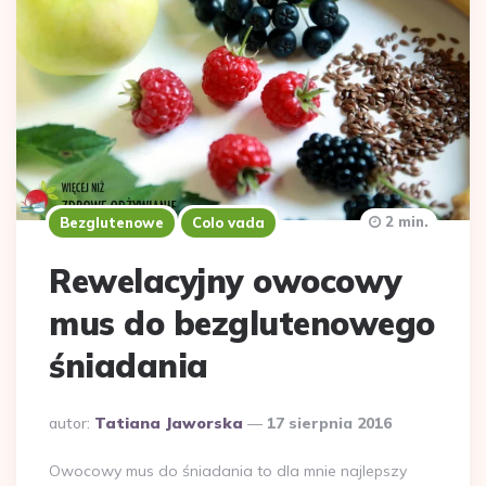
2 min.
Bezglutenowe
Colo vada
Rewelacyjny owocowy
mus do bezglutenowego
śniadania
Dodane
autor:
Tatiana Jaworska
17 sierpnia 2016
przez
Owocowy mus do śniadania to dla mnie najlepszy