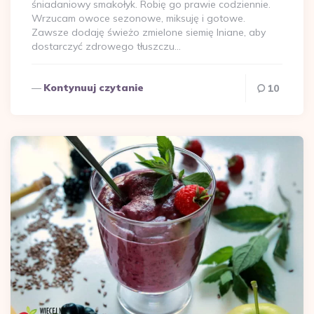
śniadaniowy smakołyk. Robię go prawie codziennie.
Wrzucam owoce sezonowe, miksuję i gotowe.
Zawsze dodaję świeżo zmielone siemię lniane, aby
dostarczyć zdrowego tłuszczu…
Kontynuuj czytanie
10