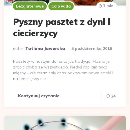
3 min.
Bezglutenowe
Colo vada
Pyszny pasztet z dyni i
ciecierzycy
Dodane
autor:
Tatiana Jaworska
5 października 2016
przez
Pasztety w naszym domu to już tradycja. Można je
zrobić chyba ze wszystkiego. Kiedyś robiłam tylko
mięsny – ale teraz cały czas odkrywam nowe smaki i
na ten mięsny nie…
Kontynuuj czytanie
24