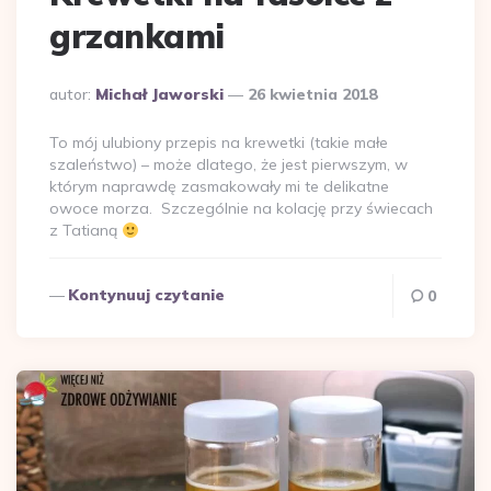
grzankami
Dodane
autor:
Michał Jaworski
26 kwietnia 2018
przez
To mój ulubiony przepis na krewetki (takie małe
szaleństwo) – może dlatego, że jest pierwszym, w
którym naprawdę zasmakowały mi te delikatne
owoce morza. Szczególnie na kolację przy świecach
z Tatianą
Kontynuuj czytanie
0