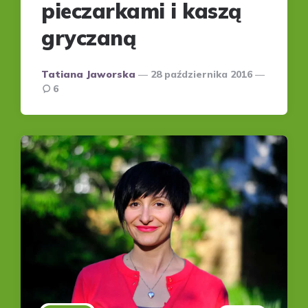
pieczarkami i kaszą
gryczaną
Posted
Tatiana Jaworska
28 października 2016
by
6