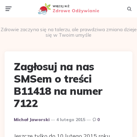
Menu
Szuka
Zdrowie zaczyna się na talerzu, ale prawdziwa zmiana dzieje
się w Twoim umyśle
Zagłosuj na nas
SMSem o treści
B11418 na numer
7122
Dodane
Michał Jaworski
4 lutego 2015
0
przez
Jeszcze tylko do 10 lutego 2015 roku