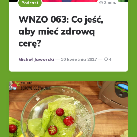
2 min.
Podcast
WNZO 063: Co jeść,
aby mieć zdrową
cerę?
Posted
Michał Jaworski
10 kwietnia 2017
4
by