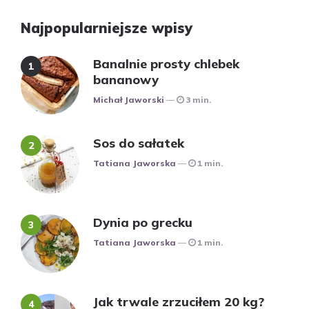
Najpopularniejsze wpisy
Banalnie prosty chlebek
bananowy
Posted
Michał Jaworski
3 min.
Sos do sałatek
Posted
Tatiana Jaworska
1 min.
Dynia po grecku
Posted
Tatiana Jaworska
1 min.
Jak trwale zrzuciłem 20 kg?