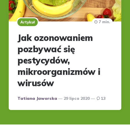
7 min.
Artykuł
Jak ozonowaniem
pozbywać się
pestycydów,
mikroorganizmów i
wirusów
Posted
Tatiana Jaworska
29 lipca 2020
13
by