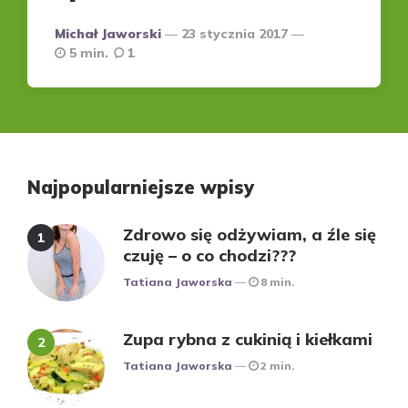
Posted
Michał Jaworski
23 stycznia 2017
by
5 min.
1
Najpopularniejsze wpisy
Zdrowo się odżywiam, a źle się
czuję – o co chodzi???
Posted
Tatiana Jaworska
8 min.
Zupa rybna z cukinią i kiełkami
Posted
Tatiana Jaworska
2 min.