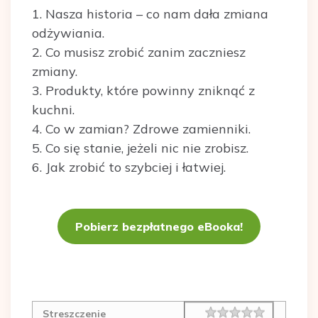
1. Nasza historia – co nam dała zmiana
odżywiania.
2. Co musisz zrobić zanim zaczniesz
zmiany.
3. Produkty, które powinny zniknąć z
kuchni.
4. Co w zamian? Zdrowe zamienniki.
5. Co się stanie, jeżeli nic nie zrobisz.
6. Jak zrobić to szybciej i łatwiej.
Pobierz bezpłatnego eBooka!
Rating
1 star
2 stars
3 stars
4 stars
5 stars
Streszczenie