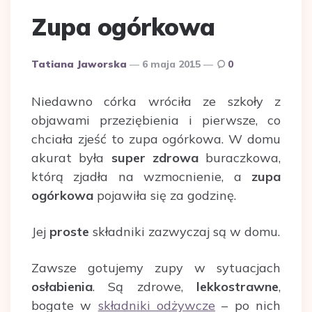
Zupa ogórkowa
Dodane
Tatiana Jaworska
6 maja 2015
0
przez
Niedawno córka wróciła ze szkoły z
objawami przeziębienia i pierwsze, co
chciała zjeść to zupa ogórkowa. W domu
akurat była
super zdrowa
buraczkowa,
którą zjadła na wzmocnienie, a
zupa
ogórkowa
pojawiła się za godzinę.
Jej
proste
składniki zazwyczaj są w domu.
Zawsze gotujemy zupy w sytuacjach
osłabienia
. Są zdrowe,
lekkostrawne
,
bogate w
składniki odżywcze
– po nich