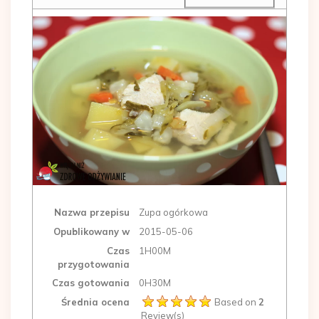
Nazwa przepisu
Zupa ogórkowa
Opublikowany w
2015-05-06
Czas
1H00M
przygotowania
Czas gotowania
0H30M
Średnia ocena
Based on
2
Review(s)