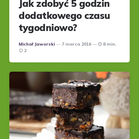
Jak zdobyć 5 godzin
dodatkowego czasu
tygodniowo?
Posted
Michał Jaworski
7 marca 2016
8 min.
by
2