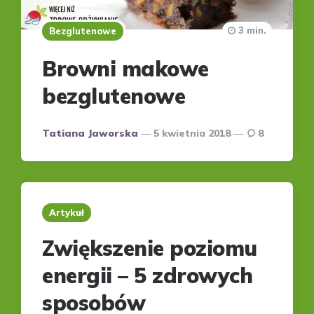
3 min.
Bezglutenowe
Browni makowe
bezglutenowe
Posted
Tatiana Jaworska
5 kwietnia 2018
8
by
Artykuł
Zwiększenie poziomu
energii – 5 zdrowych
sposobów