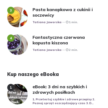
Pasta kanapkowa z cukinii i
soczewicy
Posted
Tatiana Jaworska
1 min.
Fantastyczna czerwona
kapusta kiszona
Posted
Tatiana Jaworska
2 min.
Kup naszego eBooka
eBook: 3 dni na szybkich i
zdrowych posiłkach
1. Przetestuj szybkie i zdrowe przepisy 2.
Poznaj sprzęt oszczędzający czas 3. D...