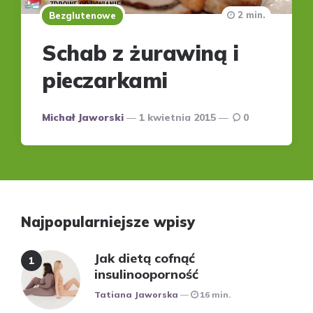
2 min.
Bezglutenowe
Schab z żurawiną i
pieczarkami
Posted
Michał Jaworski
1 kwietnia 2015
0
by
Najpopularniejsze wpisy
Jak dietą cofnąć
insulinooporność
Posted
Tatiana Jaworska
16 min.