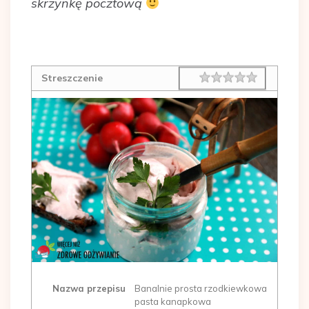
skrzynkę pocztową
Rating
1 star
2 stars
3 stars
4 stars
5 stars
Streszczenie
Nazwa przepisu
Banalnie prosta rzodkiewkowa
pasta kanapkowa