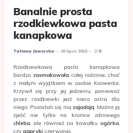
Banalnie prosta
rzodkiewkowa pasta
kanapkowa
Dodane
Tatiana Jaworska
20 lipca 2016
0
przez
Rzodkiewkowa pasta kanapkowa
bardzo
zasmakowała
całej rodzinie, choć
z małym wyjątkiem w osobie Ksawerka.
Krzywił się przy jej jedzeniu, ponieważ
przez rzodkiewki jest nieco ostra dla
niego. Pozostali się nią
zajadają
. Można ją
zjeść nie tylko na kromce zdrowego
chleba
, ale również na kawałku
ogórka
,
czy
papryki
czerwonej.