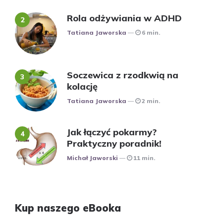
Rola odżywiania w ADHD
Posted
Tatiana Jaworska
6 min.
Soczewica z rzodkwią na
kolację
Posted
Tatiana Jaworska
2 min.
Jak łączyć pokarmy?
Praktyczny poradnik!
Posted
Michał Jaworski
11 min.
Kup naszego eBooka