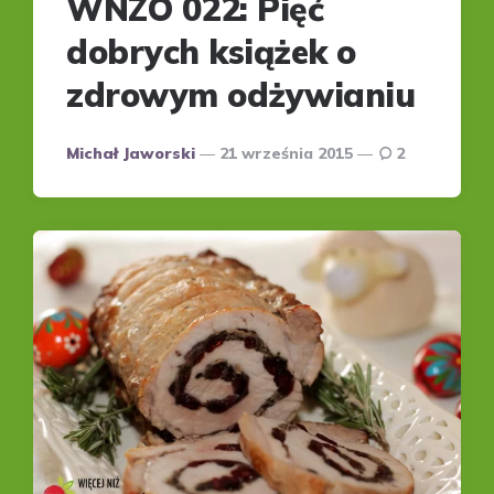
WNZO 022: Pięć
dobrych książek o
zdrowym odżywianiu
Posted
Michał Jaworski
21 września 2015
2
by