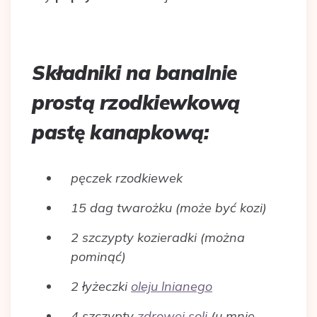
Składniki na banalnie
prostą rzodkiewkową
pastę kanapkową:
pęczek rzodkiewek
15 dag twarożku (może być kozi)
2 szczypty kozieradki (można
pominąć)
2 łyżeczki
oleju lnianego
4 szczypty
zdrowej soli
(u mnie