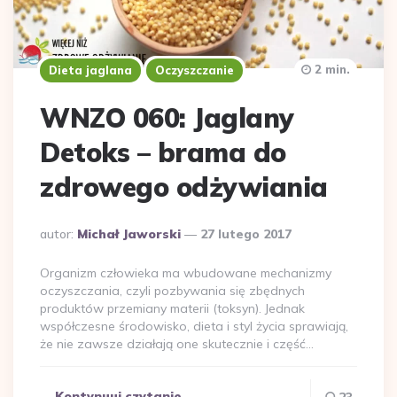
2 min.
Dieta jaglana
Oczyszczanie
WNZO 060: Jaglany
Detoks – brama do
zdrowego odżywiania
Dodane
autor:
Michał Jaworski
27 lutego 2017
przez
Organizm człowieka ma wbudowane mechanizmy
oczyszczania, czyli pozbywania się zbędnych
produktów przemiany materii (toksyn). Jednak
współczesne środowisko, dieta i styl życia sprawiają,
że nie zawsze działają one skutecznie i część…
Kontynuuj czytanie