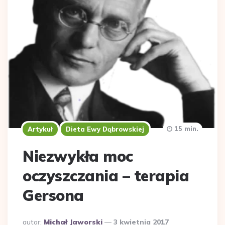
15 min.
Artykuł
Dieta Ewy Dąbrowskiej
Niezwykła moc
oczyszczania – terapia
Gersona
Dodane
autor:
Michał Jaworski
3 kwietnia 2017