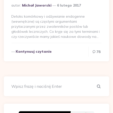
Dodane
autor:
Michał Jaworski
6 lutego 2017
przez
Detoks komórkowy i odżywianie endogenne
(wewnętrzne) są częstymi argumentami
przytaczanymi przez zwolenników postów lub
głodówek leczniczych. Co kryje się za tymi terminami i
czy rzeczywiście mamy jakieś naukowe dowody na…
Kontynuuj czytanie
78
Szuka