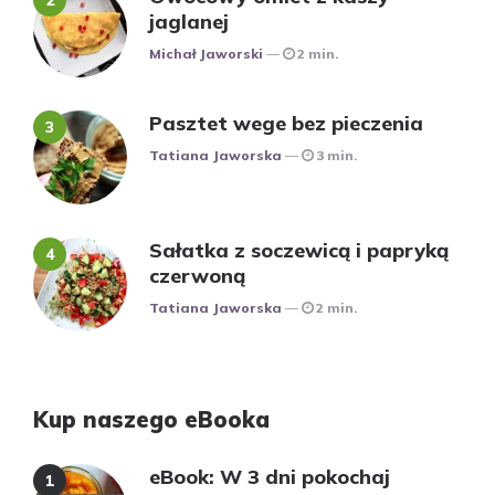
jaglanej
Posted
Michał Jaworski
2 min.
Pasztet wege bez pieczenia
Posted
Tatiana Jaworska
3 min.
Sałatka z soczewicą i papryką
czerwoną
Posted
Tatiana Jaworska
2 min.
Kup naszego eBooka
eBook: W 3 dni pokochaj