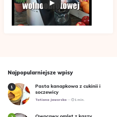
Najpopularniejsze wpisy
Pasta kanapkowa z cukinii i
soczewicy
Posted
Tatiana Jaworska
1 min.
Owocowy omlet z kaszy