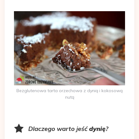
Bezglutenowa tarta orzechowa z dynią i kokosową
nutą
Dlaczego warto jeść
dynię
?