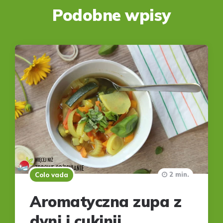
Podobne wpisy
2 min.
Colo vada
Aromatyczna zupa z
dyni i cukinii