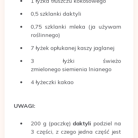
1 łyżka tłuszczu kokosowego
0,5 szklanki daktyli
0,75 szklanki mleka (ja używam
roślinnego)
7 łyżek opłukanej kaszy jaglanej
3 łyżki świeżo
zmielonego siemienia lnianego
4 łyżeczki kakao
UWAGI:
200 g (paczkę)
daktyli
podziel na
3 części, z czego jedna część jest