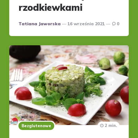
rzodkiewkami
Posted
Tatiana Jaworska
16 września 2021
0
by
2 min.
Bezglutenowe