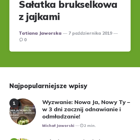
Sałatka brukselkowa
z jajkami
Posted
Tatiana Jaworska
7 października 2019
by
0
Najpopularniejsze wpisy
Wyzwanie: Nowa Ja, Nowy Ty –
w 3 dni zacznij odnawianie i
odmładzanie!
Posted
Michał Jaworski
2 min.