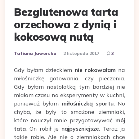
Bezglutenowa tarta
orzechowa z dynią i
kokosową nutą
Dodane
Tatiana Jaworska
2 listopada 2017
3
przez
Gdy byłam dzieckiem
nie rokowałam
na
miłośniczkę gotowania, czy pieczenia.
Gdy byłam nastolatką tym bardziej nie
miałam czasu na eksperymenty w kuchni,
ponieważ byłam
miłośniczką sportu
. No
chyba, że były to smażone ziemniaki,
które nauczył mnie przygotowywać
mój
tata
. On robił je
najpyszniejsze
. Teraz ja
takie robię. Ale nie o ziemniakach chcę