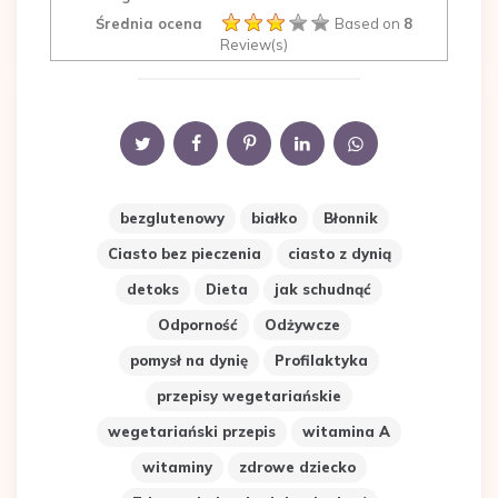
Średnia ocena
Based on
8
Review(s)
bezglutenowy
białko
Błonnik
Ciasto bez pieczenia
ciasto z dynią
detoks
Dieta
jak schudnąć
Odporność
Odżywcze
pomysł na dynię
Profilaktyka
przepisy wegetariańskie
wegetariański przepis
witamina A
witaminy
zdrowe dziecko