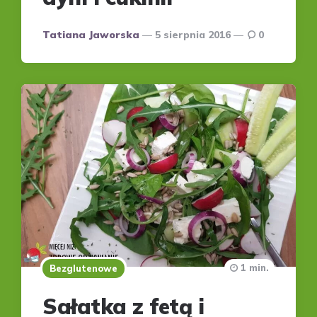
Posted
Tatiana Jaworska
5 sierpnia 2016
0
by
1 min.
Bezglutenowe
Sałatka z fetą i