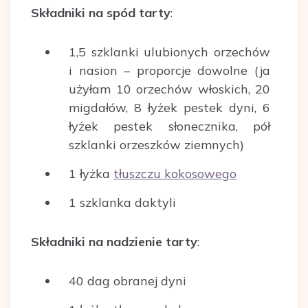
Składniki na spód tarty
:
1,5 szklanki ulubionych orzechów
i nasion – proporcje dowolne (ja
użyłam 10 orzechów włoskich, 20
migdałów, 8 łyżek pestek dyni, 6
łyżek pestek słonecznika, pół
szklanki orzeszków ziemnych)
1 łyżka
tłuszczu kokosowego
1 szklanka daktyli
Sk
ładniki na nadzienie tarty
:
40 dag obranej dyni