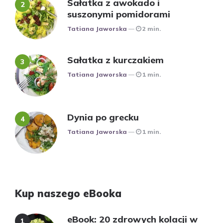
Sałatka z awokado i
suszonymi pomidorami
Posted
Tatiana Jaworska
2 min.
Sałatka z kurczakiem
Posted
Tatiana Jaworska
1 min.
Dynia po grecku
Posted
Tatiana Jaworska
1 min.
Kup naszego eBooka
eBook: 20 zdrowych kolacji w