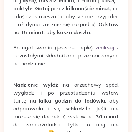
daj
dynię
,
tłuszcz
,
mleko
, opłukaną
kaszę
i
daktyle
.
Gotuj
przez
kilkanaście minut,
co
jakiś czas mieszając, aby się nie przypaliło
– aż dynia zacznie się rozpadać.
Odstaw
na 15 minut, aby kasza doszła.
Po ugotowaniu (jeszcze ciepłe)
zmiksuj
z
pozostałymi składnikami przeznaczonymi
na
nadzienie
.
Nadzienie wyłóż
na orzechowy spód,
wygładż i po przestudzeniu wstaw
tartę
na kilka godzin do lodówki
, aby
odparowała i się
schłodziła
. Jeśli nie
możesz się doczekać, wstaw na
30 minut
do zamrażalnika. Tylko o niej nie