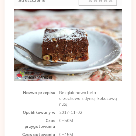
Rating
1 star
2 stars
3 stars
4 stars
5 stars
Streszczenie
Nazwa przepisu
Bezglutenowa tarta
orzechowa z dynią i kokosową
nutą
Opublikowany w
2017-11-02
Czas
0H50M
przygotowania
Czas gotowania
0H15M