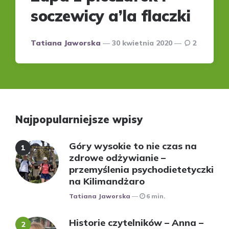
soczewicy a’la flaczki
Posted
Tatiana Jaworska
30 kwietnia 2020
2
by
Najpopularniejsze wpisy
Góry wysokie to nie czas na
zdrowe odżywianie –
przemyślenia psychodietetyczki
na Kilimandżaro
Posted
Tatiana Jaworska
6 min.
Historie czytelników – Anna –