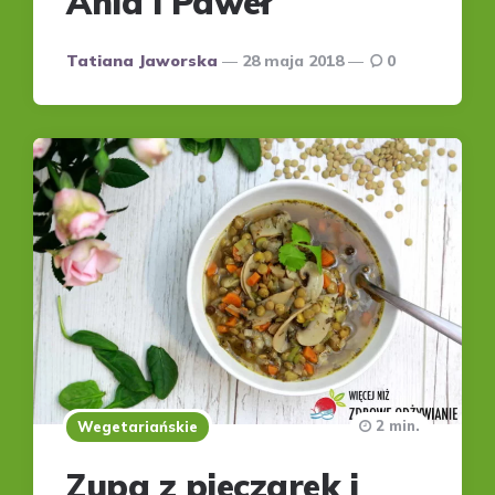
Ania i Paweł
Posted
Tatiana Jaworska
28 maja 2018
0
by
2 min.
Wegetariańskie
Zupa z pieczarek i