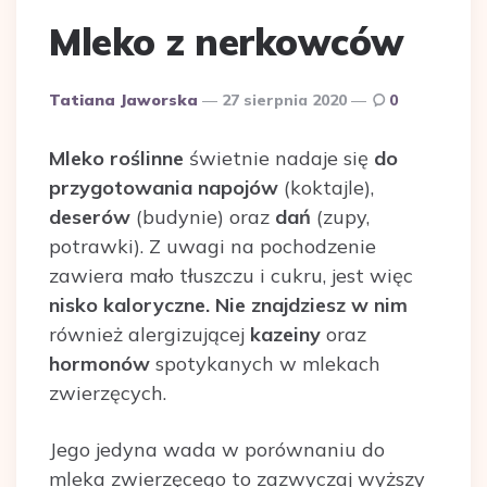
Mleko z nerkowców
Dodane
Tatiana Jaworska
27 sierpnia 2020
0
przez
Mleko roślinne
świetnie nadaje się
do
przygotowania napojów
(koktajle),
deserów
(budynie) oraz
dań
(zupy,
potrawki). Z uwagi na pochodzenie
zawiera mało tłuszczu i cukru, jest więc
nisko kaloryczne.
Nie znajdziesz w nim
również alergizującej
kazeiny
oraz
hormonów
spotykanych w mlekach
zwierzęcych.
Jego jedyna wada w porównaniu do
mleka zwierzęcego to zazwyczaj wyższy