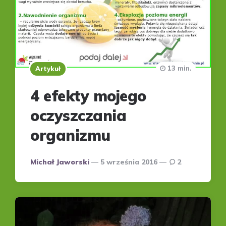
13 min.
Artykuł
4 efekty mojego
oczyszczania
organizmu
Posted
Michał Jaworski
5 września 2016
2
by