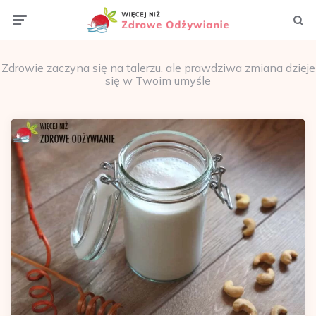
Menu
Szuka
Zdrowie zaczyna się na talerzu, ale prawdziwa zmiana dzieje
się w Twoim umyśle