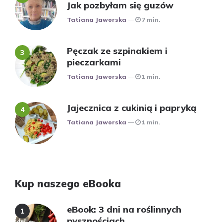
Jak pozbyłam się guzów
Posted
Tatiana Jaworska
7 min.
Pęczak ze szpinakiem i
pieczarkami
Posted
Tatiana Jaworska
1 min.
Jajecznica z cukinią i papryką
Posted
Tatiana Jaworska
1 min.
Kup naszego eBooka
eBook: 3 dni na roślinnych
pysznościach