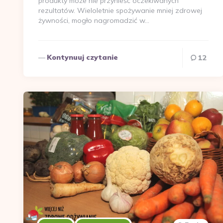
produkty może nie przynieść oczekiwanych
rezultatów. Wieloletnie spożywanie mniej zdrowej
żywności, mogło nagromadzić w…
Kontynuuj czytanie
12