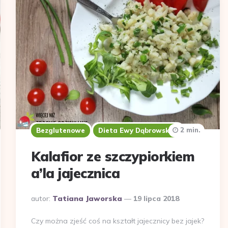
2 min.
Bezglutenowe
Dieta Ewy Dąbrowskiej
Kalafior ze szczypiorkiem
a’la jajecznica
Dodane
autor:
Tatiana Jaworska
19 lipca 2018
przez
Czy można zjeść coś na kształt jajecznicy bez jajek?