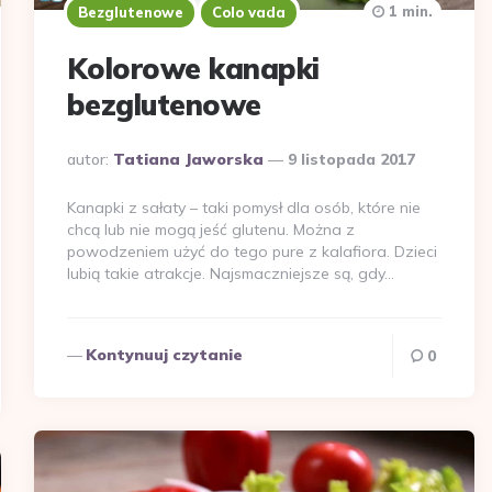
1 min.
Bezglutenowe
Colo vada
Kolorowe kanapki
bezglutenowe
Dodane
autor:
Tatiana Jaworska
9 listopada 2017
przez
Kanapki z sałaty – taki pomysł dla osób, które nie
chcą lub nie mogą jeść glutenu. Można z
powodzeniem użyć do tego pure z kalafiora. Dzieci
lubią takie atrakcje. Najsmaczniejsze są, gdy…
Kontynuuj czytanie
0