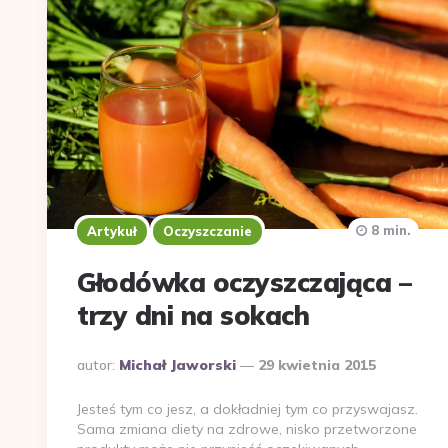
8 min.
Artykuł
Oczyszczanie
Głodówka oczyszczająca –
trzy dni na sokach
Dodane
autor:
Michał Jaworski
29 kwietnia 2015
przez
Jesteś tym co jesz, a dokładniej tym co przyswajasz.
Sama zmiana diety na zdrowe, nisko przetworzone