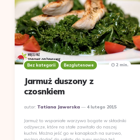
2 min.
Bez kategorii
Bezglutenowe
Jarmuż duszony z
czosnkiem
Dodane
autor:
Tatiana Jaworska
4 lutego 2015
przez
Jarmuż to wspaniałe warzywo bogate w składniki
odżywcze, które na stałe zawitało do naszej
kuchni. Można jeść go w kanapkach na surowo,
można dodać do sałaty, do zupy, można też…