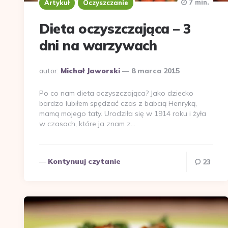
7 min.
Artykuł
Oczyszczanie
Dieta oczyszczająca – 3
dni na warzywach
Dodane
autor:
Michał Jaworski
8 marca 2015
przez
Po co nam dieta oczyszczająca? Jako dziecko
bardzo lubiłem spędzać czas z babcią Henryką,
mamą mojego taty. Urodziła się w 1914 roku i żyła
w czasach, które ja znam z…
Kontynuuj czytanie
23