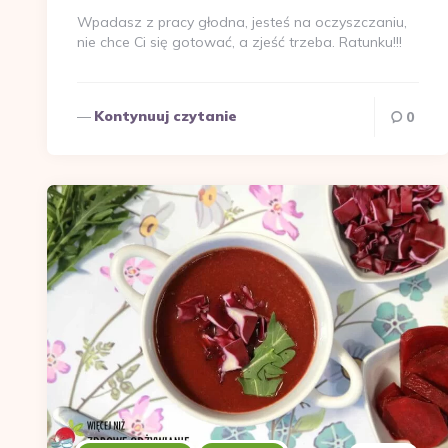
Wpadasz z pracy głodna, jesteś na oczyszczaniu,
nie chce Ci się gotować, a zjeść trzeba. Ratunku!!!
Kontynuuj czytanie
0