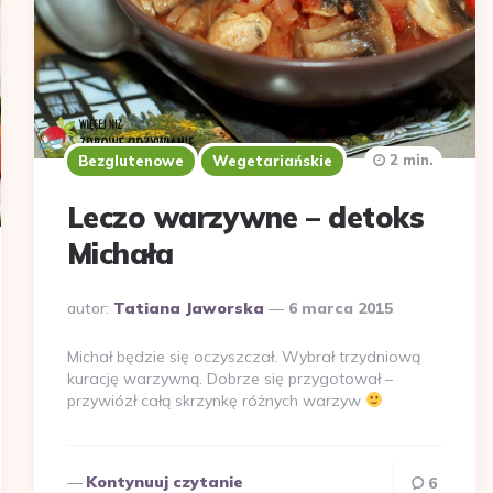
2 min.
Bezglutenowe
Wegetariańskie
Leczo warzywne – detoks
Michała
Dodane
autor:
Tatiana Jaworska
6 marca 2015
przez
Michał będzie się oczyszczał. Wybrał trzydniową
kurację warzywną. Dobrze się przygotował –
przywiózł całą skrzynkę różnych warzyw
Kontynuuj czytanie
6