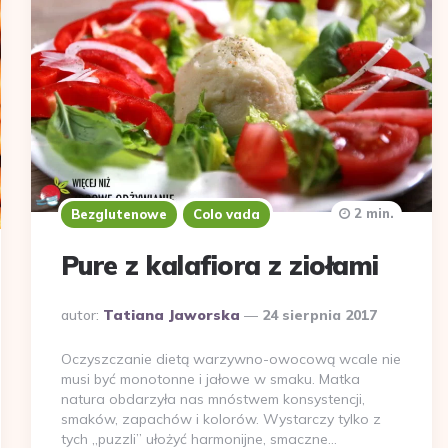
2 min.
Bezglutenowe
Colo vada
Pure z kalafiora z ziołami
Dodane
autor:
Tatiana Jaworska
24 sierpnia 2017
przez
Oczyszczanie dietą warzywno-owocową wcale nie
musi być monotonne i jałowe w smaku. Matka
natura obdarzyła nas mnóstwem konsystencji,
smaków, zapachów i kolorów. Wystarczy tylko z
tych „puzzli” ułożyć harmonijne, smaczne…