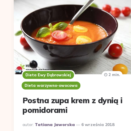
2 min.
Dieta Ewy Dąbrowskiej
Dieta warzywno-owocowa
Postna zupa krem z dynią i
pomidorami
Dodane
autor:
Tatiana Jaworska
6 września 2018
przez