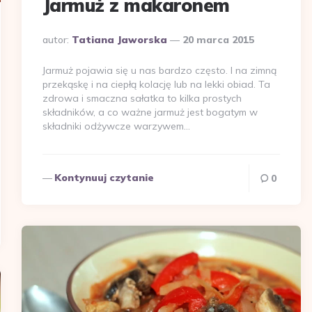
Jarmuż z makaronem
Dodane
autor:
Tatiana Jaworska
20 marca 2015
przez
Jarmuż pojawia się u nas bardzo często. I na zimną
przekąskę i na ciepłą kolację lub na lekki obiad. Ta
zdrowa i smaczna sałatka to kilka prostych
składników, a co ważne jarmuż jest bogatym w
składniki odżywcze warzywem…
Kontynuuj czytanie
0