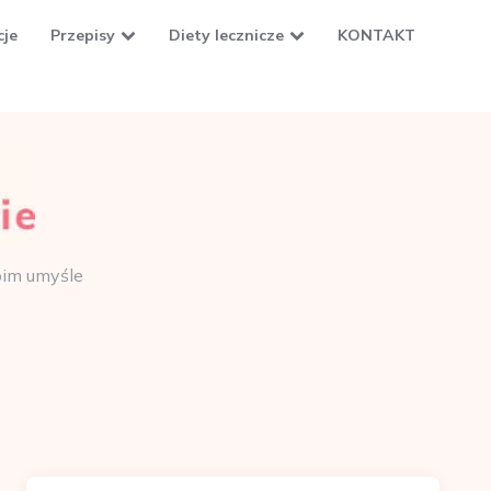
cje
Przepisy
Diety lecznicze
KONTAKT
oim umyśle