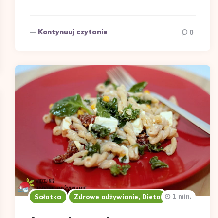
Kontynuuj czytanie
0
1 min.
Sałatka
Zdrowe odżywianie, Dieta