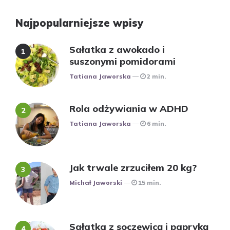
Najpopularniejsze wpisy
Sałatka z awokado i
suszonymi pomidorami
Posted
Tatiana Jaworska
2 min.
Rola odżywiania w ADHD
Posted
Tatiana Jaworska
6 min.
Jak trwale zrzuciłem 20 kg?
Posted
Michał Jaworski
15 min.
Sałatka z soczewicą i papryką