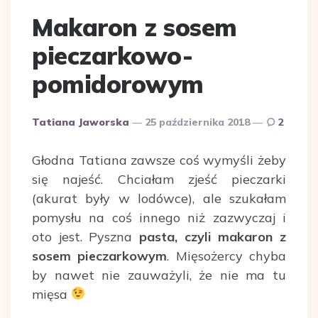
Makaron z sosem
pieczarkowo-
pomidorowym
Dodane
Tatiana Jaworska
25 października 2018
2
przez
Głodna Tatiana zawsze coś wymyśli żeby
się najeść. Chciałam zjeść pieczarki
(akurat były w lodówce), ale szukałam
pomysłu na coś innego niż zazwyczaj i
oto jest. Pyszna
pasta, czyli makaron z
sosem pieczarkowym
. Mięsożercy chyba
by nawet nie zauważyli, że nie ma tu
mięsa