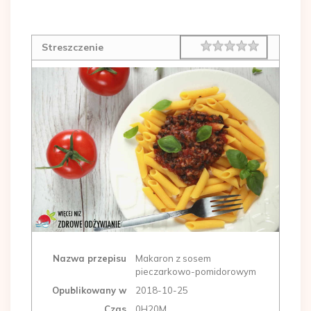
Rating
1 star
2 stars
3 stars
4 stars
5 stars
Streszczenie
Nazwa przepisu
Makaron z sosem
pieczarkowo-pomidorowym
Opublikowany w
2018-10-25
Czas
0H20M