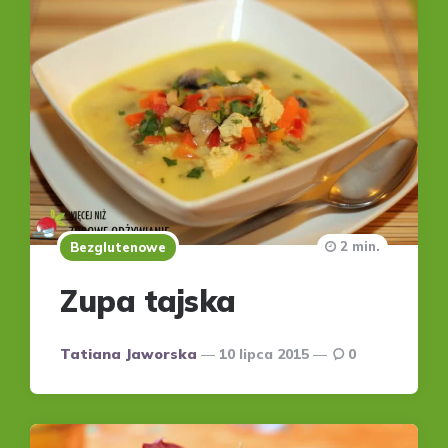
2 min.
Bezglutenowe
Zupa tajska
Posted
Tatiana Jaworska
10 lipca 2015
0
by