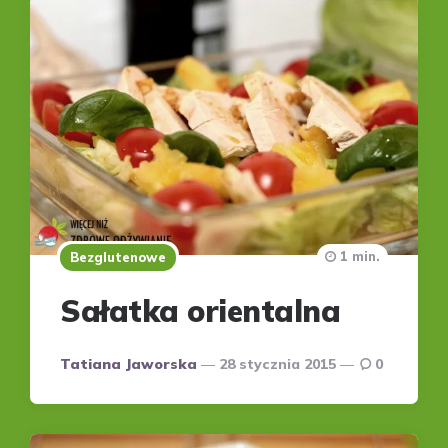
1 min.
Bezglutenowe
Sałatka orientalna
Posted
Tatiana Jaworska
28 stycznia 2015
0
by