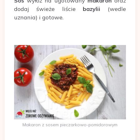
Sos
wyłóż na ugotowany
makaron
oraz
dodaj świeże liście
bazylii
(wedle
uznania) i gotowe.
Makaron z sosem pieczarkowo-pomidorowym