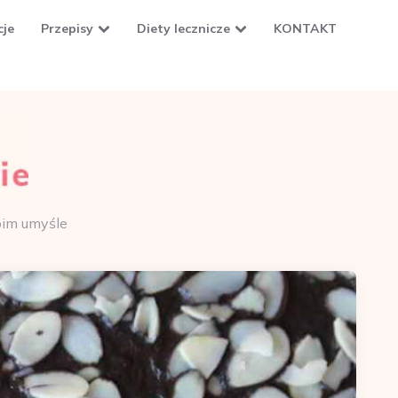
cje
Przepisy
Diety lecznicze
KONTAKT
oim umyśle