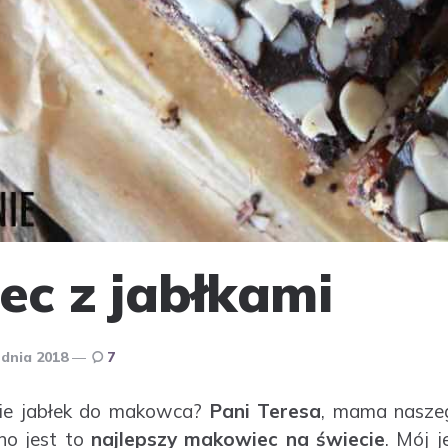
c z jabłkami
udnia 2018
7
ie jabłek do makowca?
Pani Teresa
, mama nasze
bno jest to
najlepszy makowiec na świecie
. Mój j