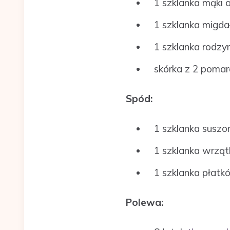
1 szklanka mąki o
1 szklanka migda
1 szklanka rodzy
skórka z 2 poma
Spód:
1 szklanka suszo
1 szklanka wrząt
1 szklanka płat
Polewa: