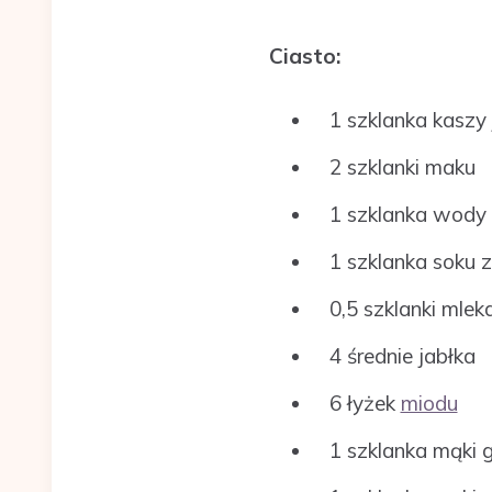
Ciasto:
1 szklanka kaszy 
2 szklanki maku
1 szklanka wody
1 szklanka soku 
0,5 szklanki mleka
4 średnie jabłka
6 łyżek
miodu
1 szklanka mąki g