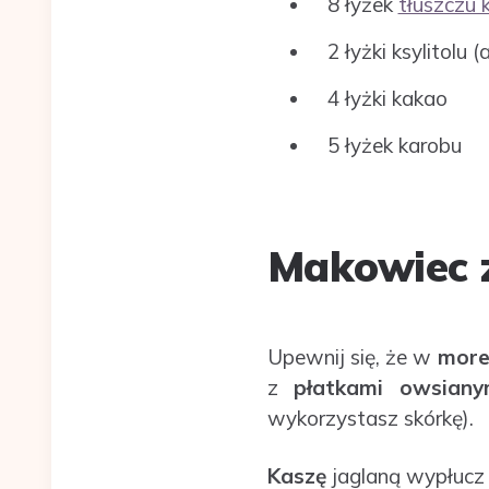
8 łyżek
tłuszczu
2 łyżki ksylitolu 
4 łyżki kakao
5 łyżek karobu
Makowiec z
Upewnij się, że w
more
z
płatkami
owsiany
wykorzystasz skórkę).
Kaszę
jaglaną wypłucz 