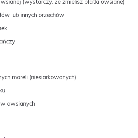
wsianej (wystarczy, że zmielisz płatki owsiane)
łów lub innych orzechów
nek
rańczy
nych moreli (niesiarkowanych)
ku
ków owsianych