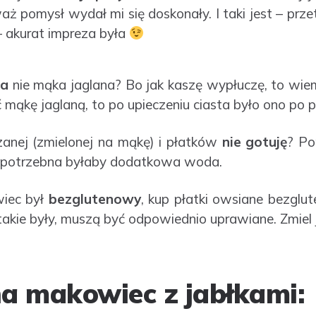
ż pomysł wydał mi się doskonały. I taki jest – prz
– akurat impreza była
na
nie mąka jaglana? Bo jak kaszę wypłuczę, to wie
ć mąkę jaglaną, to po upieczeniu ciasta było ono po p
zanej (zmielonej na mąkę) i płatków
nie gotuję
? Po
a potrzebna byłaby dodatkowa woda.
wiec był
bezglutenowy
, kup płatki owsiane bezglu
takie były, muszą być odpowiednio uprawiane. Zmiel
na makowiec z jabłkami: