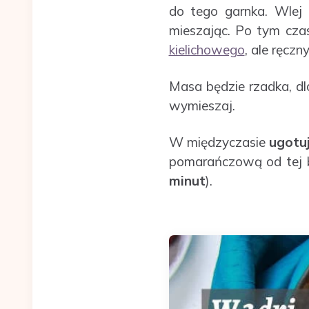
do tego garnka. Wlej
mieszając. Po tym cza
kielichowego
, ale ręczn
Masa będzie rzadka, d
wymieszaj.
W międzyczasie
ugotuj
pomarańczową od tej b
minut
).