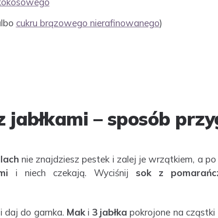
 kokosowego
(albo
cukru brązowego nierafinowanego
)
 jabłkami – sposób prz
lach
nie znajdziesz pestek i zalej je wrzątkiem, a 
mi
i niech czekają. Wyciśnij
sok z
pomarańc
i daj do garnka.
Mak
i
3 jabłka
pokrojone na cząstki (