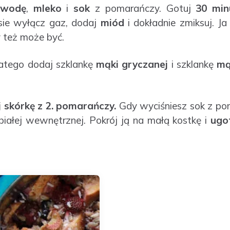
wodę
,
mleko
i
sok
z pomarańczy. Gotuj
30 min
sie wyłącz gaz, dodaj
miód
i dokładnie zmiksuj. 
y też może być.
latego dodaj szklankę
mąki gryczanej
i szklankę
mą
 skórkę z 2. pomarańczy.
Gdy wyciśniesz sok z po
iałej wewnętrznej. Pokrój ją na małą kostkę i
ugo