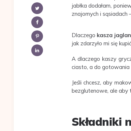
jabłka dodałam, poniewa
znajomych i sąsiadach 
Dlaczego
kasza jagla
jak zdarzyło mi się kupi
A dlaczego kaszy gryc
ciasto, a do gotowani
Jeśli chcesz, aby mako
bezglutenowe, ale aby 
Składniki 