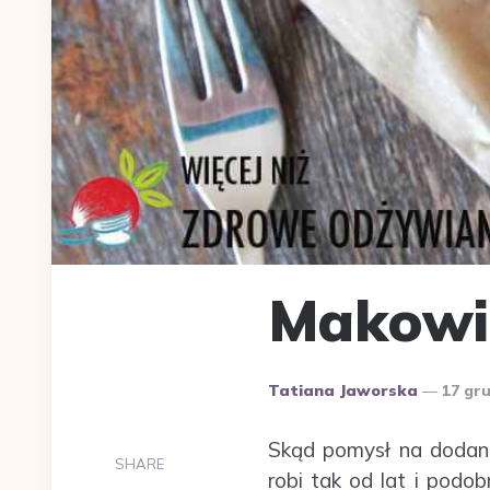
Makowie
Dodane
Tatiana Jaworska
17 gr
przez
Skąd pomysł na dodan
SHARE
robi tak od lat i podo