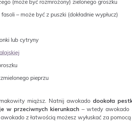
eżego (może być rozmrożony) zielonego groszku
ej fasoli – może być z puszki (dokładnie wypłucz)
onki lub cytryny
alajskiej
proszku
zmielonego pieprzu
makowity miąższ. Natnij awokado
dookoła pestk
 je w przeciwnych kierunkach
– wtedy awokado s
k awokado z łatwością możesz wyłuskać za pomocą ł