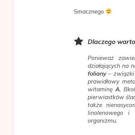
Smacznego
Dlaczego warto
Ponieważ zawi
działających na 
foliany
– związki 
prawidłowy meta
witaminę
A
, Bko
pierwiastków śl
także nienasyc
linolenowego i
organizmu.