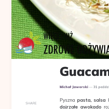
Guacamo
Dodane
Michał Jaworski
31 paźdz
przez
Pyszna
pasta, salsa
l
SHARE
dojrzałe awokado
roz