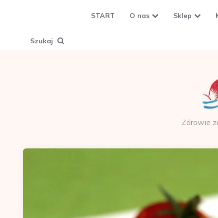
START
O nas
Sklep
Szukaj
Zdrowie z