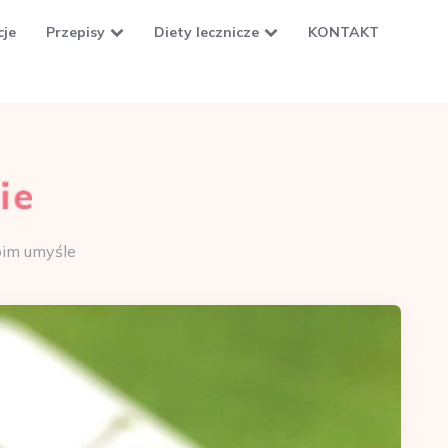
cje
Przepisy
Diety lecznicze
KONTAKT
oim umyśle