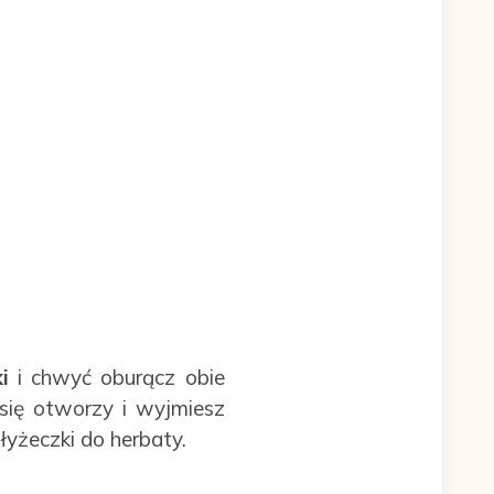
i
i chwyć oburącz obie
ię otworzy i wyjmiesz
yżeczki do herbaty.