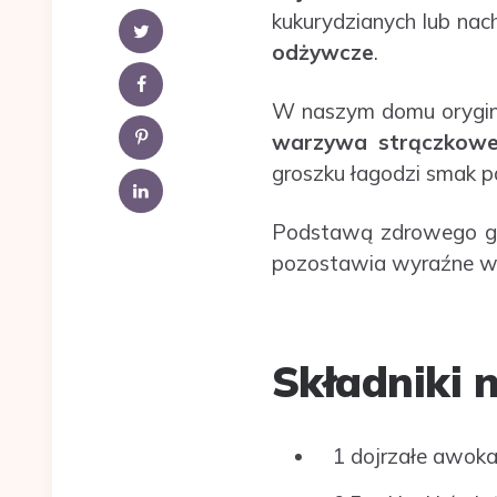
kukurydzianych lub nac
odżywcze
.
W naszym domu orygin
warzywa strączkow
groszku łagodzi smak p
Podstawą zdrowego gu
pozostawia wyraźne wg
Składniki 
1 dojrzałe awok