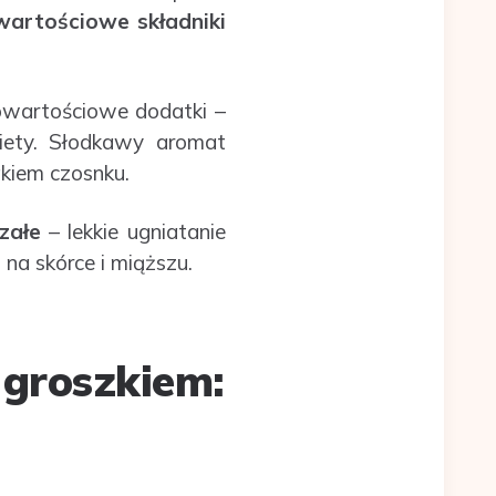
wartościowe składniki
wartościowe dodatki –
iety. Słodkawy aromat
kiem czosnku.
załe
– lekkie ugniatanie
na skórce i miąższu.
 groszkiem: