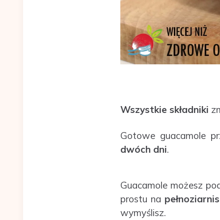
Wszystkie składniki
zm
Gotowe guacamole prz
dwóch dni
.
Guacamole możesz po
prostu na
pełnoziarni
wymyślisz.