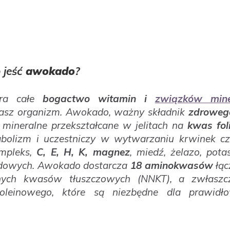
 jeść
awokado
?
era całe
bogactwo witamin i
związków mine
nasz organizm. Awokado, ważny składnik
zdroweg
mineralne przekształcane w jelitach na
kwas fol
bolizm i uczestniczy w wytwarzaniu krwinek c
mpleks,
C, E, H, K, magnez
, miedź, żelazo, pota
adowych. Awokado dostarcza
18 aminokwasów
łąc
onych kwasów tłuszczowych (NNKT), a zwłaszc
 oleinowego, które są niezbędne dla prawidł