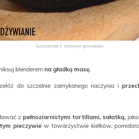
Guacamole z zielonym groszkiem
iksuj blenderem
na gładką masę.
ełóż do szczelnie zamykanego naczynia i
przec
dawać z
pełnoziarnistymi tortillami, sałatką,
jak
stym pieczywie
w towarzystwie kiełków, pomidora,