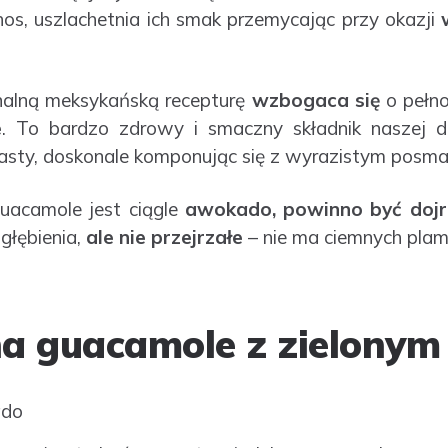
hos, uszlachetnia ich smak przemycając przy okazji
alną meksykańską recepturę
wzbogaca się
o pełno
e
. To bardzo zdrowy i smaczny składnik naszej d
asty, doskonale komponując się z wyrazistym posma
acamole jest ciągle
awokado, powinno być dojr
łębienia,
ale nie przejrzałe
– nie ma ciemnych plam 
na guacamole z zielonym
ado