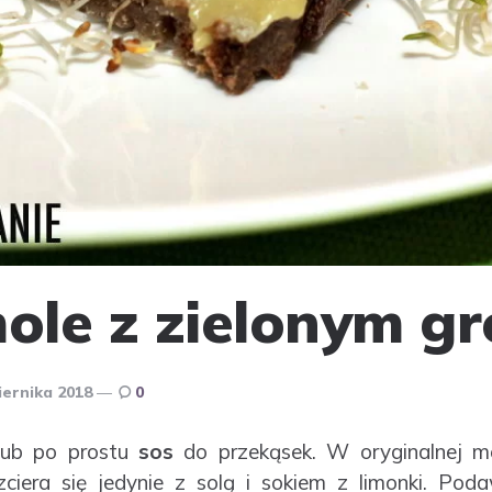
le z zielonym gr
iernika 2018
0
ub po prostu
sos
do przekąsek. W oryginalnej me
ciera się jedynie z solą i sokiem z limonki. P