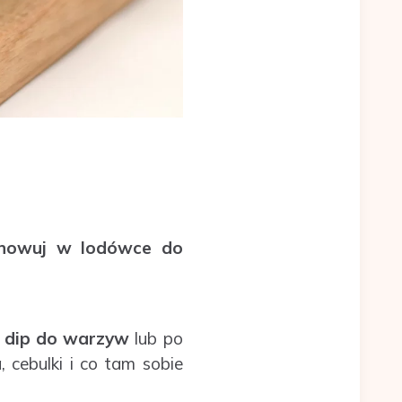
howuj w lodówce do
o
dip do warzyw
lub po
 cebulki i co tam sobie