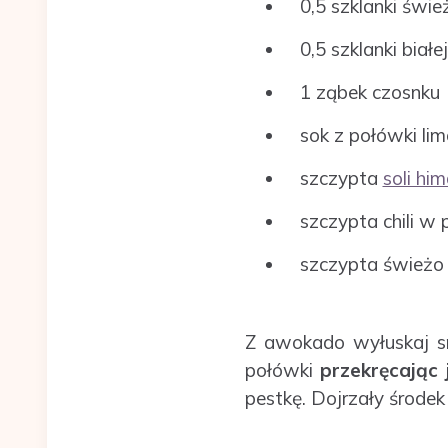
0,5 szklanki świ
0,5 szklanki biał
1 ząbek czosnku
sok z połówki lim
szczypta
soli him
szczypta chili w 
szczypta świeżo 
Z awokado wyłuskaj s
połówki
przekręcając
pestkę. Dojrzały środe