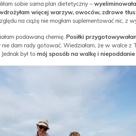
liłam sobie sama plan dietetyczny –
wyeliminowała
n, wdrożyłam więcej warzyw, owoców, zdrowe tłus
względu na ciążę nie mogłam suplementować nic, z w
miałam podawaną chemię.
Posiłki przygotowywałam
dy nie dam rady gotować. Wiedziałam, że w walce z
 Jednak był to
mój sposób na walkę i niepoddanie 