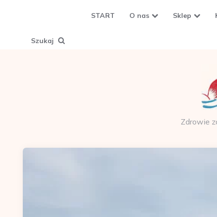
START
O nas
Sklep
Szukaj
Zdrowie z