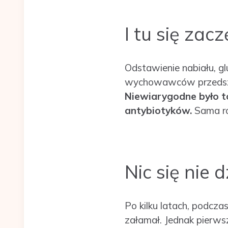
I tu się zac
Odstawienie nabiału, gl
wychowawców przedszkol
Niewiarygodne było to
antybiotyków.
Sama rów
Nic się nie 
Po kilku latach, podcza
załamał. Jednak pierws