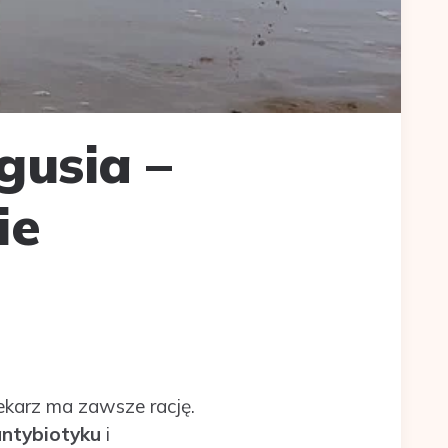
gusia –
ie
ekarz ma zawsze rację.
antybiotyku
i