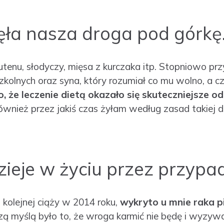
zęła nasza droga pod górkę
utenu, słodyczy, mięsa z kurczaka itp. Stopniowo pr
nych oraz syna, który rozumiał co mu wolno, a cz
, że leczenie dietą okazało się skuteczniejsze o
nież przez jakiś czas żyłam według zasad takiej di
dzieje w życiu przez przypa
s kolejnej ciąży w 2014 roku,
wykryto u mnie raka pi
zą myślą było to, że wroga karmić nie będę i wyzyw