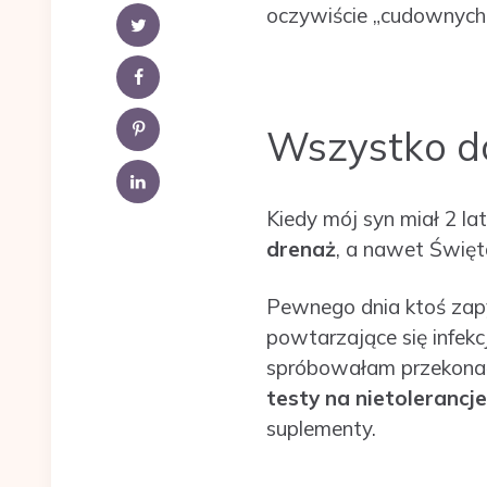
oczywiście „cudownych
Wszystko do
Kiedy mój syn miał 2 la
drenaż
, a nawet Święt
Pewnego dnia ktoś zap
powtarzające się infekc
spróbowałam przekonać
testy na nietoleranc
suplementy.