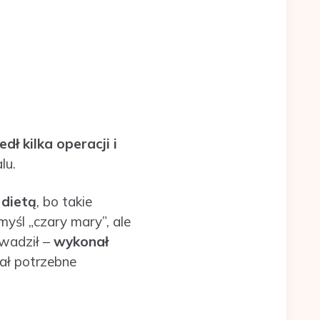
dł kilka operacji i
lu.
e
dietą
, bo takie
yśl „czary mary”, ale
owadził –
wykonał
ał potrzebne