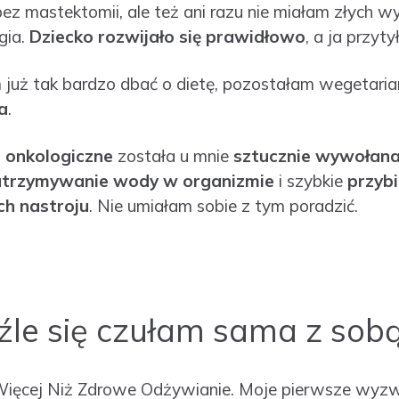
ez mastektomii, ale też ani razu nie miałam złych w
gia.
Dziecko rozwijało się prawidłowo
, a ja przyty
 już tak bardzo dbać o dietę, pozostałam wegetaria
a
.
e onkologiczne
została u mnie
sztucznie wywołan
atrzymywanie wody w organizmie
i szybkie
przyb
h nastroju
. Nie umiałam sobie z tym poradzić.
 źle się czułam sama z sobą
ięcej Niż Zdrowe Odżywianie. Moje pierwsze wyzw