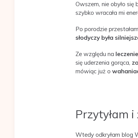
Owszem, nie obyło się b
szybko wracała mi ener
Po porodzie przestałam
słodyczy była silniejsz
Ze względu na
leczeni
się uderzenia gorąca,
z
mówiąc już o
wahaniac
Przytyłam i
Wtedy odkryłam blog W