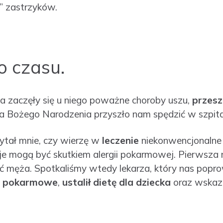
” zastrzyków.
 czasu.
ta zaczęły się u niego poważne choroby uszu,
przesze
a Bożego Narodzenia przyszło nam spędzić w szpita
ytał mnie, czy wierzę w
leczenie
niekonwencjonaln
je mogą być skutkiem alergii pokarmowej. Pierwsza m
 męża. Spotkaliśmy wtedy lekarza, który nas popr
je pokarmowe
,
ustalił dietę dla dziecka
oraz wskaz