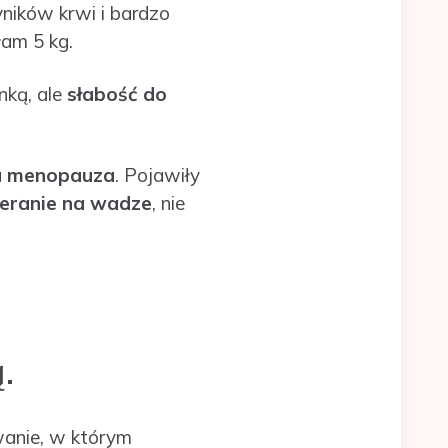
yników krwi i bardzo
łam 5 kg.
nką, ale
słabość do
a menopauza
. Pojawiły
ieranie na wadze
, nie
.
anie, w którym