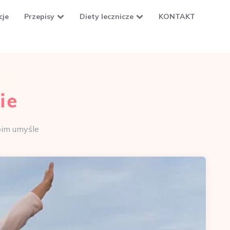
cje
Przepisy
Diety lecznicze
KONTAKT
oim umyśle