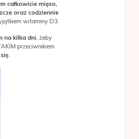
m całkowicie mięso,
zcze oraz codziennie
yjątkiem witaminy D3.
 na kilka dni
, żeby
 TAKIM przeciwnikiem
się
.