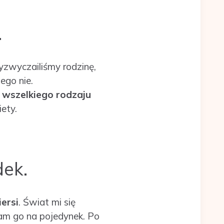
.
zyzwyczailiśmy rodzinę,
ego nie.
d wszelkiego rodzaju
ety.
dek.
ersi
. Świat mi się
am go na pojedynek. Po