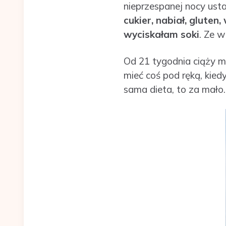
nieprzespanej nocy usta
cukier, nabiał, glute
wyciskałam soki
. Ze 
Od 21 tygodnia ciąży 
mieć coś pod ręką, kie
sama dieta, to za mało.