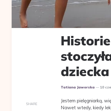
Histori
stoczył
dziecka
Dodane
Tatiana Jaworska
10 cz
przez
Jestem pielęgniarką, w
SHARE
Nawet wtedy, kiedy leki