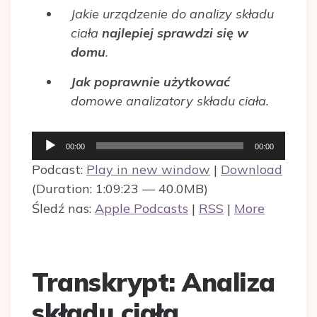
Jakie urządzenie do analizy składu
ciała
najlepiej sprawdzi się w
domu
.
Jak poprawnie użytkować
domowe analizatory składu ciała.
Odtwarzacz
00:00
00:00
plików
Podcast:
Play in new window
|
Download
dźwiękowych
(Duration: 1:09:23 — 40.0MB)
Śledź nas:
Apple Podcasts
|
RSS
|
More
Transkrypt: Analiza
składu ciała