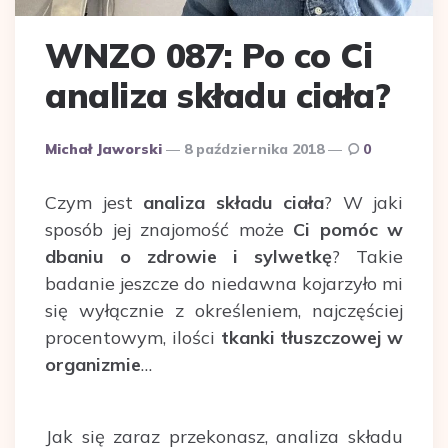
WNZO 087: Po co Ci
analiza składu ciała?
Dodane
Michał Jaworski
8 października 2018
0
przez
Czym jest
analiza składu ciała
? W jaki
sposób jej znajomość może
Ci pomóc w
dbaniu o zdrowie i sylwetkę
? Takie
badanie jeszcze do niedawna kojarzyło mi
się wyłącznie z określeniem, najczęściej
procentowym, ilości
tkanki tłuszczowej w
organizmie
…
Jak się zaraz przekonasz, analiza składu