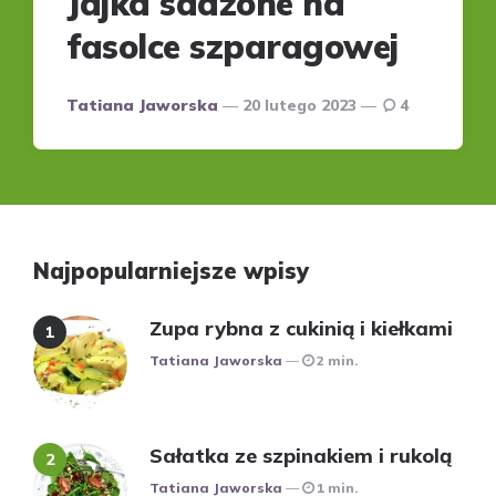
Jajka sadzone na
fasolce szparagowej
Posted
Tatiana Jaworska
20 lutego 2023
4
by
Najpopularniejsze wpisy
Zupa rybna z cukinią i kiełkami
Posted
Tatiana Jaworska
2 min.
Sałatka ze szpinakiem i rukolą
Posted
Tatiana Jaworska
1 min.