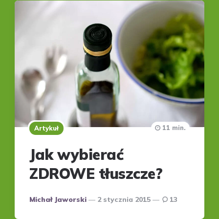
11 min.
Artykuł
Jak wybierać
ZDROWE tłuszcze?
Posted
Michał Jaworski
2 stycznia 2015
13
by