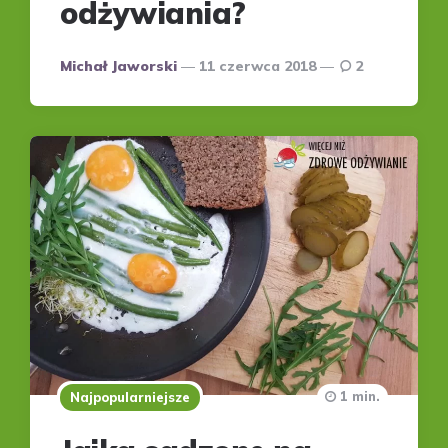
odżywiania?
Posted
Michał Jaworski
11 czerwca 2018
2
by
1 min.
Najpopularniejsze