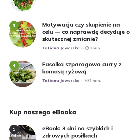
Motywacja czy skupienie na
celu — co naprawdę decyduje o
skutecznej zmianie?
Posted
Tatiana Jaworska
3 min.
Fasolka szparagowa curry z
komosą ryżową
Posted
Tatiana Jaworska
2 min.
Kup naszego eBooka
eBook: 3 dni na szybkich i
zdrowych posiłkach